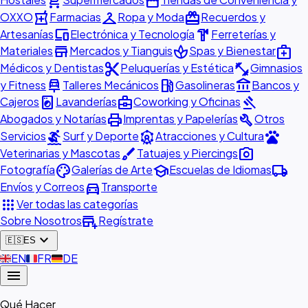
shopping_cart
storefront
local_pharmacy
checkroom
redeem
OXXO
Farmacias
Ropa y Moda
Recuerdos y
devices
hardware
Artesanías
Electrónica y Tecnología
Ferreterías y
store
spa
medical_services
Materiales
Mercados y Tianguis
Spas y Bienestar
content_cut
fitness_center
Médicos y Dentistas
Peluquerías y Estética
Gimnasios
car_repair
local_gas_station
account_balance
y Fitness
Talleres Mecánicos
Gasolineras
Bancos y
local_laundry_service
business_center
gavel
Cajeros
Lavanderías
Coworking y Oficinas
print
build
Abogados y Notarías
Imprentas y Papelerías
Otros
surfing
attractions
pets
Servicios
Surf y Deporte
Atracciones y Cultura
brush
photo_camera
Veterinarias y Mascotas
Tatuajes y Piercings
palette
school
local_shipping
Fotografía
Galerías de Arte
Escuelas de Idiomas
directions_car
Envíos y Correos
Transporte
apps
Ver todas las categorías
add_business
Sobre Nosotros
Regístrate
expand_more
🇪🇸
ES
🇬🇧
EN
🇫🇷
FR
🇩🇪
DE
menu
Qué Hacer