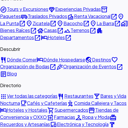
explore
diamond
inventory_2
Tours y Excursiones
Experiencias Privadas
airport_shuttle
villa
open_in_new
place
Paquetes
Traslados Privados
Renta Vacacional
open_in_new
place
open_in_new
place
open_in_new
place
open_in_new
home_work
La Punta
Zicatela
Bacocho
La Barra
open_in_new
house
open_in_new
landscape
open_in_new
apartment
Bienes Raíces
Casas
Terrenos
open_in_new
hotel
open_in_new
Departamentos
Hoteles
Descubrir
restaurant
hotel
travel_explore
favorite
Dónde Comer
Dónde Hospedarse
Destinos
open_in_new
celebration
open_in_new
Organización de Bodas
Organización de Eventos
article
Blog
Directorio
apps
restaurant
local_bar
Ver todas las categorías
Restaurantes
Bares y Vida
local_cafe
outdoor_grill
Nocturna
Cafés y Cafeterías
Comida Callejera y Tacos
hotel
shopping_cart
storefront
Hoteles y Hostales
Supermercados
Tiendas de
local_pharmacy
checkroom
redeem
Conveniencia y OXXO
Farmacias
Ropa y Moda
devices
hardware
Recuerdos y Artesanías
Electrónica y Tecnología