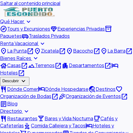
Saltar al contenido principal
expand_more
Qué Hacer
explore
diamond
inventory_2
Tours y Excursiones
Experiencias Privadas
airport_shuttle
Paquetes
Traslados Privados
expand_more
Renta Vacacional
place
open_in_new
place
open_in_new
place
open_in_new
place
open_in_new
La Punta
Zicatela
Bacocho
La Barra
expand_more
Bienes Raíces
house
open_in_new
landscape
open_in_new
apartment
open_in_new
hotel
Casas
Terrenos
Departamentos
open_in_new
Hoteles
expand_more
Descubrir
restaurant
hotel
travel_explore
favorite
Dónde Comer
Dónde Hospedarse
Destinos
open_in_new
celebration
open_in_new
Organización de Bodas
Organización de Eventos
article
Blog
expand_more
Directorio
restaurant
local_bar
local_cafe
Restaurantes
Bares y Vida Nocturna
Cafés y
outdoor_grill
hotel
Cafeterías
Comida Callejera y Tacos
Hoteles y
Hostales
Supermercados
Tiendas de Conveniencia y