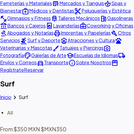
store
spa
Ferreterías y Materiales
Mercados y Tianguis
Spas y
medical_services
content_cut
Bienestar
Médicos y Dentistas
Peluquerías y Estética
fitness_center
car_repair
local_gas_station
Gimnasios y Fitness
Talleres Mecánicos
Gasolineras
account_balance
local_laundry_service
business_center
Bancos y Cajeros
Lavanderías
Coworking y Oficinas
gavel
print
build
Abogados y Notarías
Imprentas y Papelerías
Otros
surfing
attractions
pets
Servicios
Surf y Deporte
Atracciones y Cultura
brush
photo_camera
Veterinarias y Mascotas
Tatuajes y Piercings
palette
school
local_shipping
Fotografía
Galerías de Arte
Escuelas de Idiomas
directions_car
info
storefront
Envíos y Correos
Transporte
Sobre Nosotros
Regístrate
Reservar
Surf
chevron_right
Inicio
Surf
All
From $350 MXN $MXN350