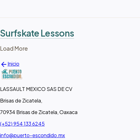
Surfskate Lessons
Load More
arrow_back
Inicio
LASSAULT MEXICO SAS DE CV
Brisas de Zicatela,
70934 Brisas de Zicatela, Oaxaca
(+52) 954 133 6245
info@puerto-escondido.mx