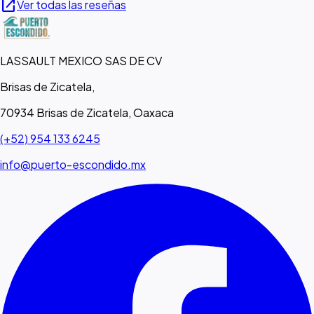
open_in_new
Ver todas las reseñas
LASSAULT MEXICO SAS DE CV
Brisas de Zicatela,
70934 Brisas de Zicatela, Oaxaca
(+52) 954 133 6245
info@puerto-escondido.mx