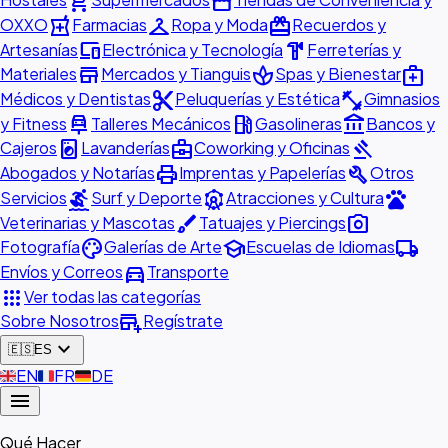
shopping_cart
storefront
local_pharmacy
checkroom
redeem
OXXO
Farmacias
Ropa y Moda
Recuerdos y
devices
hardware
Artesanías
Electrónica y Tecnología
Ferreterías y
store
spa
medical_services
Materiales
Mercados y Tianguis
Spas y Bienestar
content_cut
fitness_center
Médicos y Dentistas
Peluquerías y Estética
Gimnasios
car_repair
local_gas_station
account_balance
y Fitness
Talleres Mecánicos
Gasolineras
Bancos y
local_laundry_service
business_center
gavel
Cajeros
Lavanderías
Coworking y Oficinas
print
build
Abogados y Notarías
Imprentas y Papelerías
Otros
surfing
attractions
pets
Servicios
Surf y Deporte
Atracciones y Cultura
brush
photo_camera
Veterinarias y Mascotas
Tatuajes y Piercings
palette
school
local_shipping
Fotografía
Galerías de Arte
Escuelas de Idiomas
directions_car
Envíos y Correos
Transporte
apps
Ver todas las categorías
add_business
Sobre Nosotros
Regístrate
expand_more
🇪🇸
ES
🇬🇧
EN
🇫🇷
FR
🇩🇪
DE
menu
Qué Hacer