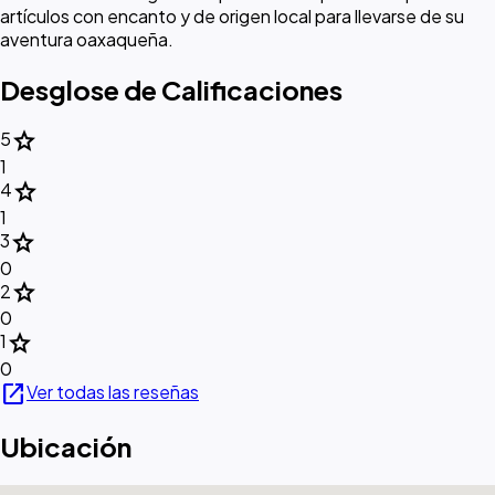
artículos con encanto y de origen local para llevarse de su
aventura oaxaqueña.
Desglose de Calificaciones
star
5
1
star
4
1
star
3
0
star
2
0
star
1
0
open_in_new
Ver todas las reseñas
Ubicación