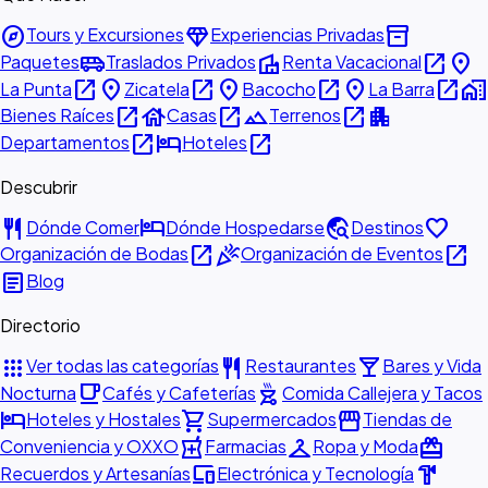
explore
diamond
inventory_2
Tours y Excursiones
Experiencias Privadas
airport_shuttle
villa
open_in_new
place
Paquetes
Traslados Privados
Renta Vacacional
open_in_new
place
open_in_new
place
open_in_new
place
open_in_new
home_work
La Punta
Zicatela
Bacocho
La Barra
open_in_new
house
open_in_new
landscape
open_in_new
apartment
Bienes Raíces
Casas
Terrenos
open_in_new
hotel
open_in_new
Departamentos
Hoteles
Descubrir
restaurant
hotel
travel_explore
favorite
Dónde Comer
Dónde Hospedarse
Destinos
open_in_new
celebration
open_in_new
Organización de Bodas
Organización de Eventos
article
Blog
Directorio
apps
restaurant
local_bar
Ver todas las categorías
Restaurantes
Bares y Vida
local_cafe
outdoor_grill
Nocturna
Cafés y Cafeterías
Comida Callejera y Tacos
hotel
shopping_cart
storefront
Hoteles y Hostales
Supermercados
Tiendas de
local_pharmacy
checkroom
redeem
Conveniencia y OXXO
Farmacias
Ropa y Moda
devices
hardware
Recuerdos y Artesanías
Electrónica y Tecnología