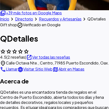
photo_library
+39 más fotos en Google Maps
chevron_right
chevron_right
chevron_right
Inicio
Directorio
Recuerdos y Artesanías
QDetalles
verified
Gift shop
Verificado en Google
QDetalles
star
star
star
star
star
open_in_new
4.5
(2 reseñas)
Ver todas las reseñas
location_on
Calle Octava Nte., Centro, 71985 Puerto Escondido, Oax.
call
language
map
Llamar
Visitar Sitio Web
Abrir en Mapas
Acerca de
QDetalles es una encantadora tienda de regalos en el
Centro de Puerto Escondido, abierta todos los días y llena
de detalles decorativos, regalos locales y pequeños
recuerdos. Es el lugar ideal para los compradores que buscan