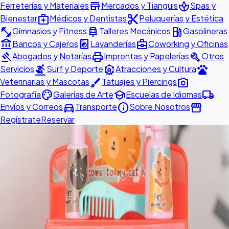
store
spa
Ferreterías y Materiales
Mercados y Tianguis
Spas y
medical_services
content_cut
Bienestar
Médicos y Dentistas
Peluquerías y Estética
fitness_center
car_repair
local_gas_station
Gimnasios y Fitness
Talleres Mecánicos
Gasolineras
account_balance
local_laundry_service
business_center
Bancos y Cajeros
Lavanderías
Coworking y Oficinas
gavel
print
build
Abogados y Notarías
Imprentas y Papelerías
Otros
surfing
attractions
pets
Servicios
Surf y Deporte
Atracciones y Cultura
brush
photo_camera
Veterinarias y Mascotas
Tatuajes y Piercings
palette
school
local_shipping
Fotografía
Galerías de Arte
Escuelas de Idiomas
directions_car
info
storefront
Envíos y Correos
Transporte
Sobre Nosotros
Regístrate
Reservar