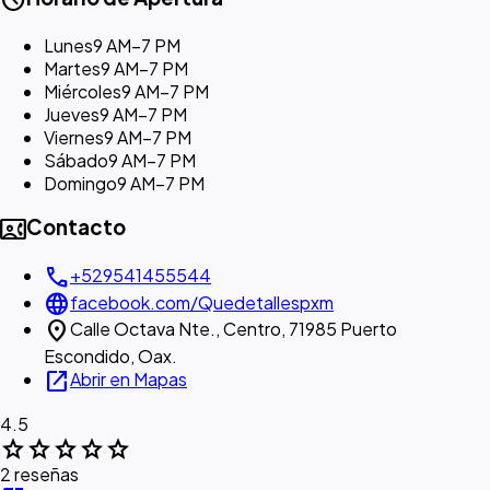
Lunes
9 AM–7 PM
Martes
9 AM–7 PM
Miércoles
9 AM–7 PM
Jueves
9 AM–7 PM
Viernes
9 AM–7 PM
Sábado
9 AM–7 PM
Domingo
9 AM–7 PM
contact_phone
Contacto
call
+529541455544
language
facebook.com/Quedetallespxm
location_on
Calle Octava Nte., Centro, 71985 Puerto
Escondido, Oax.
open_in_new
Abrir en Mapas
4.5
star
star
star
star
star
2 reseñas