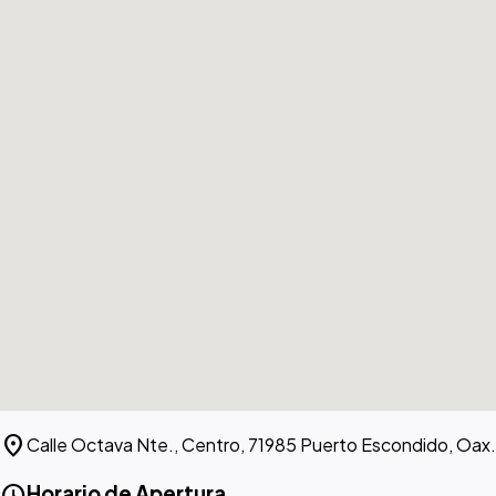
location_on
Calle Octava Nte., Centro, 71985 Puerto Escondido, Oax.
schedule
Horario de Apertura