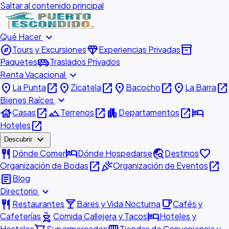
Saltar al contenido principal
expand_more
Qué Hacer
explore
diamond
inventory_2
Tours y Excursiones
Experiencias Privadas
airport_shuttle
Paquetes
Traslados Privados
expand_more
Renta Vacacional
place
open_in_new
place
open_in_new
place
open_in_new
place
open_in_new
La Punta
Zicatela
Bacocho
La Barra
expand_more
Bienes Raíces
house
open_in_new
landscape
open_in_new
apartment
open_in_new
hotel
Casas
Terrenos
Departamentos
open_in_new
Hoteles
expand_more
Descubrir
restaurant
hotel
travel_explore
favorite
Dónde Comer
Dónde Hospedarse
Destinos
open_in_new
celebration
open_in_new
Organización de Bodas
Organización de Eventos
article
Blog
expand_more
Directorio
restaurant
local_bar
local_cafe
Restaurantes
Bares y Vida Nocturna
Cafés y
outdoor_grill
hotel
Cafeterías
Comida Callejera y Tacos
Hoteles y
Hostales
Supermercados
Tiendas de Conveniencia y