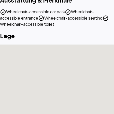
Ausstattung & Merkmale
check_circle
check_circle
Wheelchair-accessible car park
Wheelchair-
check_circle
check_circle
accessible entrance
Wheelchair-accessible seating
Wheelchair-accessible toilet
Lage