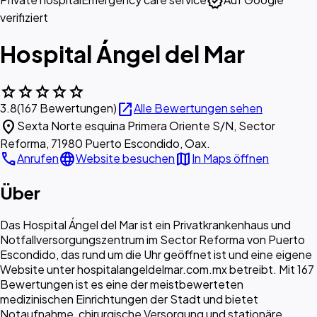
verified
verifiziert
Hospital Ángel del Mar
star
star
star
star
star
open_in_new
3.8
(167 Bewertungen)
Alle Bewertungen sehen
location_on
Sexta Norte esquina Primera Oriente S/N, Sector
Reforma, 71980 Puerto Escondido, Oax.
call
language
map
Anrufen
Website besuchen
In Maps öffnen
Über
Das Hospital Ángel del Mar ist ein Privatkrankenhaus und
Notfallversorgungszentrum im Sector Reforma von Puerto
Escondido, das rund um die Uhr geöffnet ist und eine eigene
Website unter hospitalangeldelmar.com.mx betreibt. Mit 167
Bewertungen ist es eine der meistbewerteten
medizinischen Einrichtungen der Stadt und bietet
Notaufnahme, chirurgische Versorgung und stationäre