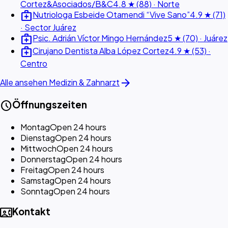
Cortez&Asociados/B&C
4.8 ★ (88) · Norte
medical_services
Nutriologa Esbeide Otamendi “Vive Sano”
4.9 ★ (71)
· Sector Juárez
medical_services
Psic. Adrián Víctor Mingo Hernández
5 ★ (70) · Juárez
medical_services
Cirujano Dentista Alba López Cortez
4.9 ★ (53) ·
Centro
arrow_forward
Alle ansehen Medizin & Zahnarzt
schedule
Öffnungszeiten
Montag
Open 24 hours
Dienstag
Open 24 hours
Mittwoch
Open 24 hours
Donnerstag
Open 24 hours
Freitag
Open 24 hours
Samstag
Open 24 hours
Sonntag
Open 24 hours
contact_phone
Kontakt