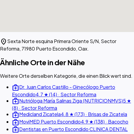
location_on
Sexta Norte esquina Primera Oriente S/N, Sector
Reforma, 71980 Puerto Escondido, Oax.
Ähnliche Orte in der Nähe
Weitere Orte derselben Kategorie, die einen Blick wert sind.
medical_services
Dr. Juan Carlos Castillo - Ginecólogo Puerto
Escondido
4.7 ★ (14) · Sector Reforma
medical_services
Nutrióloga María Salinas Ziga (NUTRICIONMVS)
5 ★
(8) · Sector Reforma
medical_services
Medicland Zicatela
4.8 ★ (173) · Brisas de Zicatela
medical_services
MoviMED Puerto Escondido
4.9 ★ (138) · Bacocho
medical_services
Dentistas en Puerto Escondido CLINICA DENTAL