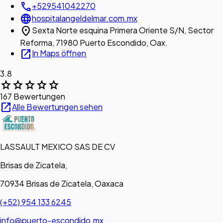
call
+529541042270
language
hospitalangeldelmar.com.mx
location_on
Sexta Norte esquina Primera Oriente S/N, Sector
Reforma, 71980 Puerto Escondido, Oax.
open_in_new
In Maps öffnen
3.8
star
star
star
star
star
167 Bewertungen
open_in_new
Alle Bewertungen sehen
LASSAULT MEXICO SAS DE CV
Brisas de Zicatela,
70934 Brisas de Zicatela, Oaxaca
(+52) 954 133 6245
info@puerto-escondido.mx