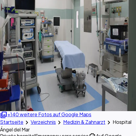
photo_library
+140 weitere Fotos auf Google Maps
chevron_right
chevron_right
chevron_right
Startseite
Verzeichnis
Medizin & Zahnarzt
Hospital
Ángel del Mar
Private hospital
Emergency care service
Auf Google