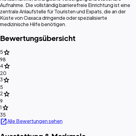
Aufnahme. Die vollständig barrierefreie Einrichtung ist eine
zentrale Anlaufstelle für Touristen und Expats, die an der
Küste von Oaxaca dringende oder spezialisierte
medizinische Hilfe benötigen.
Bewertungsübersicht
star
5
98
star
4
20
star
3
5
star
2
9
star
1
35
open_in_new
Alle Bewertungen sehen