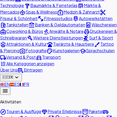
hardware
store
Technologie
Baumärkte & Ferreterías
Märkte &
spa
medical_services
content_cut
Mercados
Spas & Wellness
Medizin & Zahnarzt
fitness_center
car_repair
Friseur & Schönheit
Fitnessstudios
Autowerkstätten
local_gas_station
account_balance
local_laundry_service
Tankstellen
Banken & Geldautomaten
Wäschereien
business_center
gavel
print
Coworking & Büros
Anwälte & Notare
Druckereien &
build
surfing
Schreibwaren
Weitere Dienstleistungen
Surf & Sport
attractions
pets
brush
Attraktionen & Kultur
Tierärzte & Haustiere
Tattoo
photo_camera
palette
school
& Piercing
Fotografie
Kunstgalerien
Sprachschulen
local_shipping
directions_car
Versand & Post
Transport
apps
Alle Kategorien anzeigen
add_business
Über Uns
Eintragen
expand_more
🇩🇪
DE
🇬🇧
EN
🇪🇸
ES
🇫🇷
FR
menu
Aktivitäten
explore
diamond
inventory_2
airport_shuttle
Touren & Ausflüge
Private Erlebnisse
Pakete