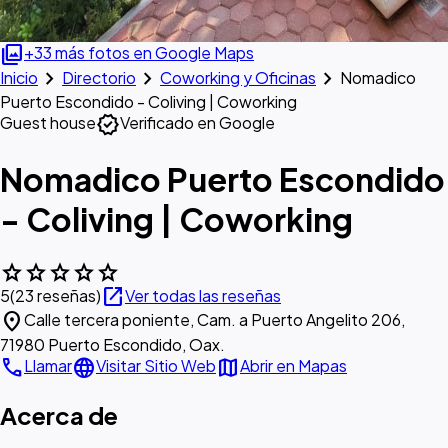
photo_library
+33 más fotos en Google Maps
chevron_right
chevron_right
chevron_right
Inicio
Directorio
Coworking y Oficinas
Nomadico
Puerto Escondido - Coliving | Coworking
verified
Guest house
Verificado en Google
Nomadico Puerto Escondido
- Coliving | Coworking
star
star
star
star
star
open_in_new
5
(23 reseñas)
Ver todas las reseñas
location_on
Calle tercera poniente, Cam. a Puerto Angelito 206,
71980 Puerto Escondido, Oax.
call
language
map
Llamar
Visitar Sitio Web
Abrir en Mapas
Acerca de