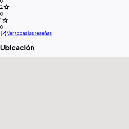
0
star
2
0
star
1
0
open_in_new
Ver todas las reseñas
Ubicación