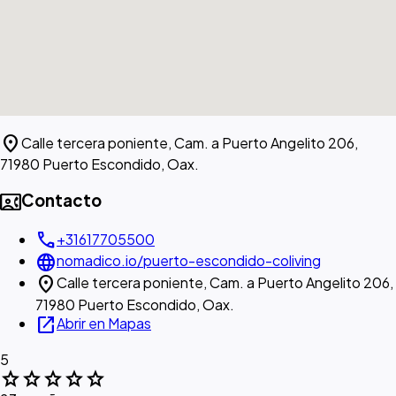
location_on
Calle tercera poniente, Cam. a Puerto Angelito 206,
71980 Puerto Escondido, Oax.
contact_phone
Contacto
call
+31617705500
language
nomadico.io/puerto-escondido-coliving
location_on
Calle tercera poniente, Cam. a Puerto Angelito 206,
71980 Puerto Escondido, Oax.
open_in_new
Abrir en Mapas
5
star
star
star
star
star