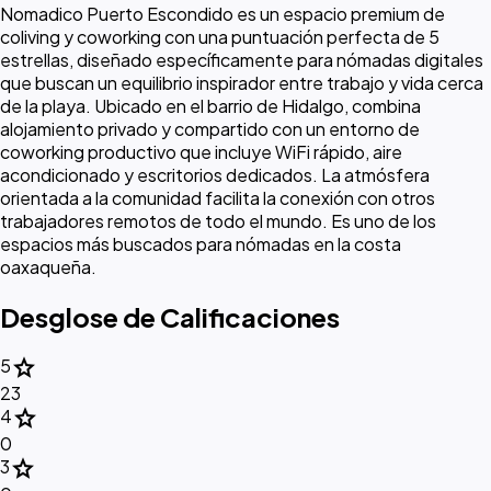
Nomadico Puerto Escondido es un espacio premium de
coliving y coworking con una puntuación perfecta de 5
estrellas, diseñado específicamente para nómadas digitales
que buscan un equilibrio inspirador entre trabajo y vida cerca
de la playa. Ubicado en el barrio de Hidalgo, combina
alojamiento privado y compartido con un entorno de
coworking productivo que incluye WiFi rápido, aire
acondicionado y escritorios dedicados. La atmósfera
orientada a la comunidad facilita la conexión con otros
trabajadores remotos de todo el mundo. Es uno de los
espacios más buscados para nómadas en la costa
oaxaqueña.
Desglose de Calificaciones
star
5
23
star
4
0
star
3