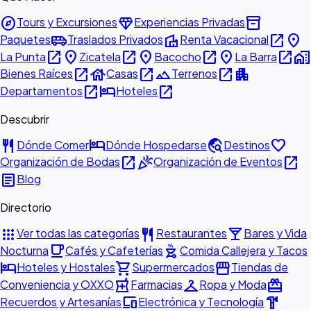
explore
diamond
inventory_2
Tours y Excursiones
Experiencias Privadas
airport_shuttle
villa
open_in_new
place
Paquetes
Traslados Privados
Renta Vacacional
open_in_new
place
open_in_new
place
open_in_new
place
open_in_new
home_work
La Punta
Zicatela
Bacocho
La Barra
open_in_new
house
open_in_new
landscape
open_in_new
apartment
Bienes Raíces
Casas
Terrenos
open_in_new
hotel
open_in_new
Departamentos
Hoteles
Descubrir
restaurant
hotel
travel_explore
favorite
Dónde Comer
Dónde Hospedarse
Destinos
open_in_new
celebration
open_in_new
Organización de Bodas
Organización de Eventos
article
Blog
Directorio
apps
restaurant
local_bar
Ver todas las categorías
Restaurantes
Bares y Vida
local_cafe
outdoor_grill
Nocturna
Cafés y Cafeterías
Comida Callejera y Tacos
hotel
shopping_cart
storefront
Hoteles y Hostales
Supermercados
Tiendas de
local_pharmacy
checkroom
redeem
Conveniencia y OXXO
Farmacias
Ropa y Moda
devices
hardware
Recuerdos y Artesanías
Electrónica y Tecnología