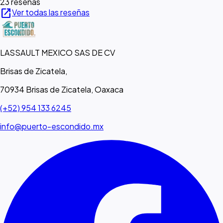
23 reseñas
open_in_new
Ver todas las reseñas
LASSAULT MEXICO SAS DE CV
Brisas de Zicatela,
70934 Brisas de Zicatela, Oaxaca
(+52) 954 133 6245
info@puerto-escondido.mx