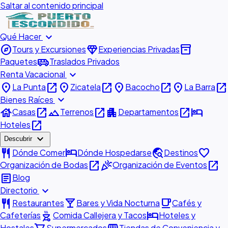
Saltar al contenido principal
expand_more
Qué Hacer
explore
diamond
inventory_2
Tours y Excursiones
Experiencias Privadas
airport_shuttle
Paquetes
Traslados Privados
expand_more
Renta Vacacional
place
open_in_new
place
open_in_new
place
open_in_new
place
open_in_new
La Punta
Zicatela
Bacocho
La Barra
expand_more
Bienes Raíces
house
open_in_new
landscape
open_in_new
apartment
open_in_new
hotel
Casas
Terrenos
Departamentos
open_in_new
Hoteles
expand_more
Descubrir
restaurant
hotel
travel_explore
favorite
Dónde Comer
Dónde Hospedarse
Destinos
open_in_new
celebration
open_in_new
Organización de Bodas
Organización de Eventos
article
Blog
expand_more
Directorio
restaurant
local_bar
local_cafe
Restaurantes
Bares y Vida Nocturna
Cafés y
outdoor_grill
hotel
Cafeterías
Comida Callejera y Tacos
Hoteles y
Hostales
Supermercados
Tiendas de Conveniencia y