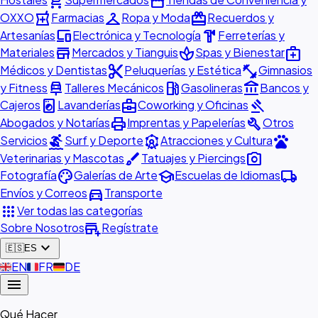
shopping_cart
storefront
local_pharmacy
checkroom
redeem
OXXO
Farmacias
Ropa y Moda
Recuerdos y
devices
hardware
Artesanías
Electrónica y Tecnología
Ferreterías y
store
spa
medical_services
Materiales
Mercados y Tianguis
Spas y Bienestar
content_cut
fitness_center
Médicos y Dentistas
Peluquerías y Estética
Gimnasios
car_repair
local_gas_station
account_balance
y Fitness
Talleres Mecánicos
Gasolineras
Bancos y
local_laundry_service
business_center
gavel
Cajeros
Lavanderías
Coworking y Oficinas
print
build
Abogados y Notarías
Imprentas y Papelerías
Otros
surfing
attractions
pets
Servicios
Surf y Deporte
Atracciones y Cultura
brush
photo_camera
Veterinarias y Mascotas
Tatuajes y Piercings
palette
school
local_shipping
Fotografía
Galerías de Arte
Escuelas de Idiomas
directions_car
Envíos y Correos
Transporte
apps
Ver todas las categorías
add_business
Sobre Nosotros
Regístrate
expand_more
🇪🇸
ES
🇬🇧
EN
🇫🇷
FR
🇩🇪
DE
menu
Qué Hacer