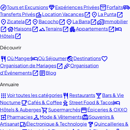
explore
diamond
inventory_2
airport_shuttle
Tours et Excursions
Expériences Privées
Forfaits
villa
open_in_new
place
open_in_new
Transferts Privés
Location Vacances
La Punta
place
open_in_new
place
open_in_new
place
open_in_new
home_work
Zicatela
Bacocho
La Barra
Immobilier
open_in_new
house
open_in_new
landscape
open_in_new
apartment
open_in_new
hotel
Maisons
Terrains
Appartements
open_in_new
Hôtels
Découvrir
restaurant
hotel
travel_explore
favorite
Où Manger
Où Séjourner
Destinations
open_in_new
celebration
Organisation de Mariages
Organisation
open_in_new
article
d'Événements
Blog
Annuaire
apps
restaurant
local_bar
Voir toutes les catégories
Restaurants
Bars & Vie
local_cafe
outdoor_grill
hotel
Nocturne
Cafés & Coffee
Street Food & Tacos
shopping_cart
storefront
Hôtels & Auberges
Supermarchés
Épiceries & OXXO
local_pharmacy
checkroom
redeem
Pharmacies
Mode & Vêtements
Souvenirs &
devices
hardware
Artisanat
Électronique & Technologie
Quincailleries &