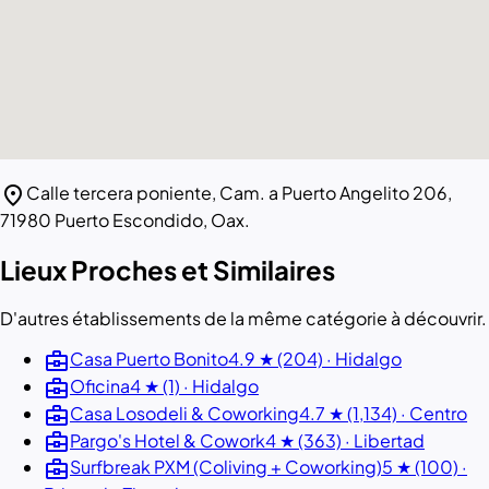
location_on
Calle tercera poniente, Cam. a Puerto Angelito 206,
71980 Puerto Escondido, Oax.
Lieux Proches et Similaires
D'autres établissements de la même catégorie à découvrir.
business_center
Casa Puerto Bonito
4.9 ★ (204) · Hidalgo
business_center
Oficina
4 ★ (1) · Hidalgo
business_center
Casa Losodeli & Coworking
4.7 ★ (1,134) · Centro
business_center
Pargo's Hotel & Cowork
4 ★ (363) · Libertad
business_center
Surfbreak PXM (Coliving + Coworking)
5 ★ (100) ·