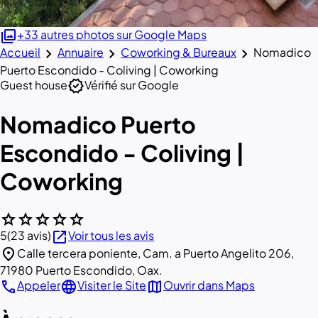
photo_library
+33 autres photos sur Google Maps
chevron_right
chevron_right
chevron_right
Accueil
Annuaire
Coworking & Bureaux
Nomadico
Puerto Escondido - Coliving | Coworking
verified
Guest house
Vérifié sur Google
Nomadico Puerto
Escondido - Coliving |
Coworking
star
star
star
star
star
open_in_new
5
(23 avis)
Voir tous les avis
location_on
Calle tercera poniente, Cam. a Puerto Angelito 206,
71980 Puerto Escondido, Oax.
call
language
map
Appeler
Visiter le Site
Ouvrir dans Maps