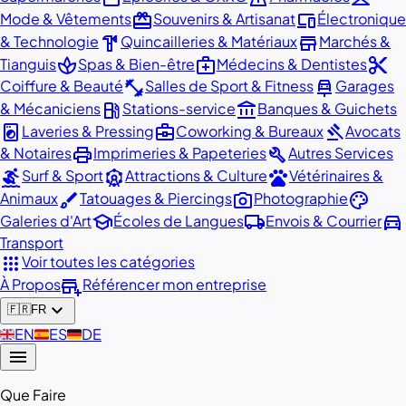
redeem
devices
Mode & Vêtements
Souvenirs & Artisanat
Électronique
hardware
store
& Technologie
Quincailleries & Matériaux
Marchés &
spa
medical_services
content_cut
Tianguis
Spas & Bien-être
Médecins & Dentistes
fitness_center
car_repair
Coiffure & Beauté
Salles de Sport & Fitness
Garages
local_gas_station
account_balance
& Mécaniciens
Stations-service
Banques & Guichets
local_laundry_service
business_center
gavel
Laveries & Pressing
Coworking & Bureaux
Avocats
print
build
& Notaires
Imprimeries & Papeteries
Autres Services
surfing
attractions
pets
Surf & Sport
Attractions & Culture
Vétérinaires &
brush
photo_camera
palette
Animaux
Tatouages & Piercings
Photographie
school
local_shipping
directions_car
Galeries d'Art
Écoles de Langues
Envois & Courrier
Transport
apps
Voir toutes les catégories
add_business
À Propos
Référencer mon entreprise
expand_more
🇫🇷
FR
🇬🇧
EN
🇪🇸
ES
🇩🇪
DE
menu
Que Faire