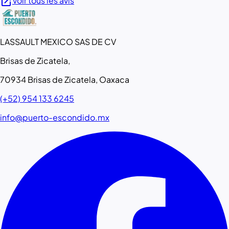
open_in_new
Voir tous les avis
LASSAULT MEXICO SAS DE CV
Brisas de Zicatela,
70934 Brisas de Zicatela, Oaxaca
(+52) 954 133 6245
info@puerto-escondido.mx