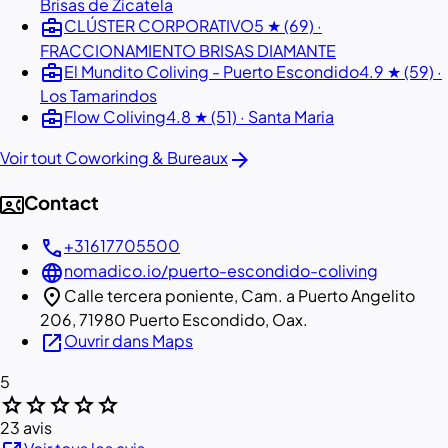
Brisas de Zicatela
business_center
CLÚSTER CORPORATIVO
5 ★ (69) ·
FRACCIONAMIENTO BRISAS DIAMANTE
business_center
El Mundito Coliving - Puerto Escondido
4.9 ★ (59) ·
Los Tamarindos
business_center
Flow Coliving
4.8 ★ (51) · Santa Maria
arrow_forward
Voir tout Coworking & Bureaux
contact_phone
Contact
call
+31617705500
language
nomadico.io/puerto-escondido-coliving
location_on
Calle tercera poniente, Cam. a Puerto Angelito
206, 71980 Puerto Escondido, Oax.
open_in_new
Ouvrir dans Maps
5
star
star
star
star
star
23 avis