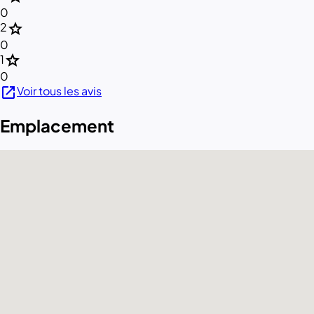
0
star
2
0
star
1
0
open_in_new
Voir tous les avis
Emplacement