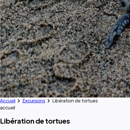
chevron_right
chevron_right
Accueil
Excursions
Libération de tortues
accueil
Libération de tortues