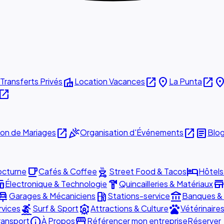
villa
open_in_new
place
open_in_new
plac
Transferts Privés
Location Vacances
La Punta
pen_in_new
open_in_new
celebration
open_in_new
article
ion de Mariages
Organisation d'Événements
Blo
local_cafe
outdoor_grill
hotel
octurne
Cafés & Coffee
Street Food & Tacos
Hôtels
ces
hardware
stor
Électronique & Technologie
Quincailleries & Matériaux
r_repair
local_gas_station
account_balance
Garages & Mécaniciens
Stations-service
Banques &
surfing
attractions
pets
rvices
Surf & Sport
Attractions & Culture
Vétérinaire
info
storefront
ransport
À Propos
Référencer mon entreprise
Réserver