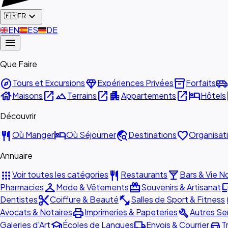
expand_more
🇫🇷
FR
🇬🇧
EN
🇪🇸
ES
🇩🇪
DE
menu
Que Faire
explore
diamond
inventory_2
airport_shuttle
Tours et Excursions
Expériences Privées
Forfaits
house
open_in_new
landscape
open_in_new
apartment
open_in_new
hotel
o
Maisons
Terrains
Appartements
Hôtels
Découvrir
restaurant
hotel
travel_explore
favorite
Où Manger
Où Séjourner
Destinations
Organisat
Annuaire
apps
restaurant
local_bar
Voir toutes les catégories
Restaurants
Bars & Vie N
checkroom
redeem
devi
Pharmacies
Mode & Vêtements
Souvenirs & Artisanat
content_cut
fitness_center
ca
Dentistes
Coiffure & Beauté
Salles de Sport & Fitness
print
build
Avocats & Notaires
Imprimeries & Papeteries
Autres Se
school
local_shipping
directions_car
Galeries d'Art
Écoles de Langues
Envois & Courrier
T