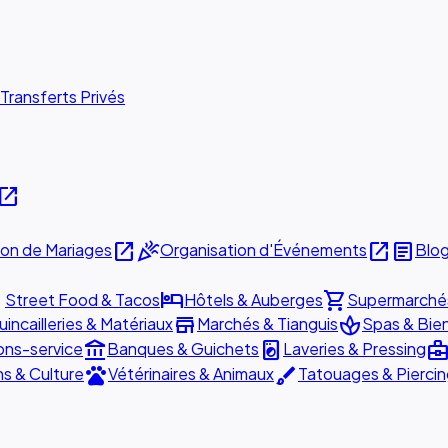
Transferts Privés
pen_in_new
open_in_new
celebration
open_in_new
article
ion de Mariages
Organisation d'Événements
Blo
ill
hotel
shopping_cart
Street Food & Tacos
Hôtels & Auberges
Supermarché
store
spa
incailleries & Matériaux
Marchés & Tianguis
Spas & Bie
account_balance
local_laundry_service
business_cent
ons-service
Banques & Guichets
Laveries & Pressing
pets
brush
ns & Culture
Vétérinaires & Animaux
Tatouages & Pierci