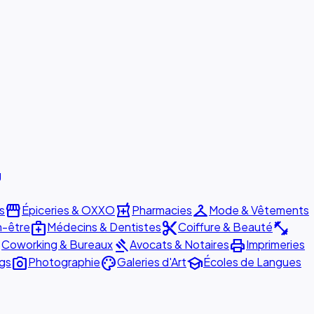
g
storefront
local_pharmacy
checkroom
s
Épiceries & OXXO
Pharmacies
Mode & Vêtements
medical_services
content_cut
fitness_center
n-être
Médecins & Dentistes
Coiffure & Beauté
er
gavel
print
Coworking & Bureaux
Avocats & Notaires
Imprimeries
photo_camera
palette
school
ngs
Photographie
Galeries d'Art
Écoles de Langues