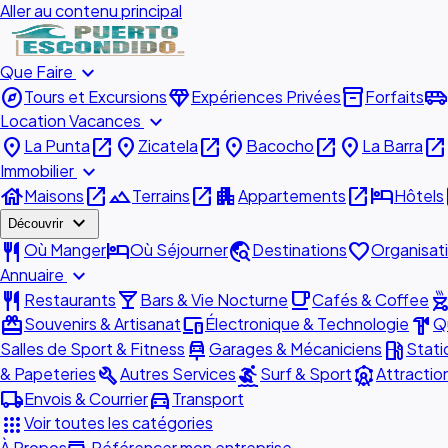
Aller au contenu principal
expand_more
Que Faire
explore
diamond
inventory_2
airport_shuttle
Tours et Excursions
Expériences Privées
Forfaits
expand_more
Location Vacances
place
open_in_new
place
open_in_new
place
open_in_new
place
open_in_new
La Punta
Zicatela
Bacocho
La Barra
expand_more
Immobilier
house
open_in_new
landscape
open_in_new
apartment
open_in_new
hotel
o
Maisons
Terrains
Appartements
Hôtels
expand_more
Découvrir
restaurant
hotel
travel_explore
favorite
Où Manger
Où Séjourner
Destinations
Organisat
expand_more
Annuaire
restaurant
local_bar
local_cafe
outdoor_gr
Restaurants
Bars & Vie Nocturne
Cafés & Coffee
redeem
devices
hardware
Souvenirs & Artisanat
Électronique & Technologie
Qu
car_repair
local_gas_station
Salles de Sport & Fitness
Garages & Mécaniciens
Stati
build
surfing
attractions
& Papeteries
Autres Services
Surf & Sport
Attractio
local_shipping
directions_car
Envois & Courrier
Transport
apps
Voir toutes les catégories
À Propos
Référencer mon entreprise