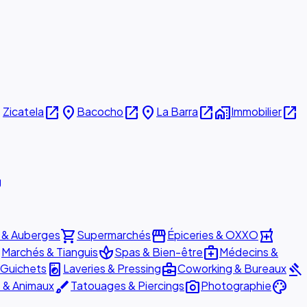
e
open_in_new
place
open_in_new
place
open_in_new
home_work
open_in_new
Zicatela
Bacocho
La Barra
Immobilier
g
shopping_cart
storefront
local_pharmacy
 & Auberges
Supermarchés
Épiceries & OXXO
e
spa
medical_services
Marchés & Tianguis
Spas & Bien-être
Médecins &
local_laundry_service
business_center
gavel
 Guichets
Laveries & Pressing
Coworking & Bureaux
brush
photo_camera
palette
s & Animaux
Tatouages & Piercings
Photographie