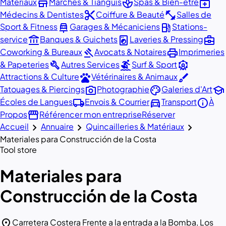
store
spa
medical_services
Matériaux
Marchés & Tianguis
Spas & Bien-être
content_cut
fitness_center
Médecins & Dentistes
Coiffure & Beauté
Salles de
car_repair
local_gas_station
Sport & Fitness
Garages & Mécaniciens
Stations-
account_balance
local_laundry_service
business_center
service
Banques & Guichets
Laveries & Pressing
gavel
print
Coworking & Bureaux
Avocats & Notaires
Imprimeries
build
surfing
attractions
& Papeteries
Autres Services
Surf & Sport
pets
brush
Attractions & Culture
Vétérinaires & Animaux
photo_camera
palette
school
Tatouages & Piercings
Photographie
Galeries d'Art
local_shipping
directions_car
info
Écoles de Langues
Envois & Courrier
Transport
À
storefront
Propos
Référencer mon entreprise
Réserver
chevron_right
chevron_right
chevron_right
Accueil
Annuaire
Quincailleries & Matériaux
Materiales para Construcción de la Costa
Tool store
Materiales para
Construcción de la Costa
location_on
Carretera Costera Frente a la entrada a la Bomba, Los