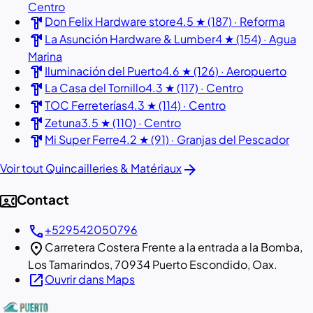
Centro
hardware
Don Felix Hardware store
4.5 ★ (187) · Reforma
hardware
La Asunción Hardware & Lumber
4 ★ (154) · Agua
Marina
hardware
Iluminación del Puerto
4.6 ★ (126) · Aeropuerto
hardware
La Casa del Tornillo
4.3 ★ (117) · Centro
hardware
TOC Ferreterías
4.3 ★ (114) · Centro
hardware
Zetuna
3.5 ★ (110) · Centro
hardware
Mi Super Ferre
4.2 ★ (91) · Granjas del Pescador
arrow_forward
Voir tout Quincailleries & Matériaux
contact_phone
Contact
call
+529542050796
location_on
Carretera Costera Frente a la entrada a la Bomba,
Los Tamarindos, 70934 Puerto Escondido, Oax.
open_in_new
Ouvrir dans Maps