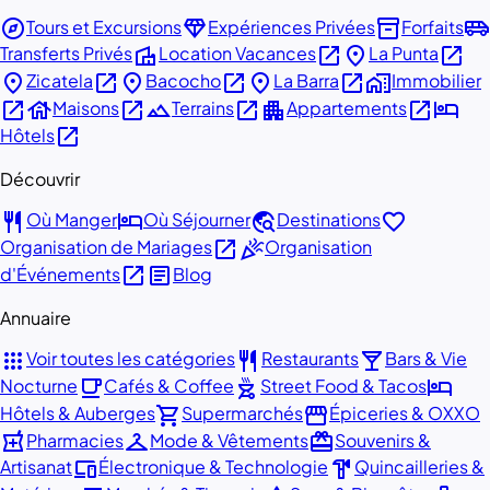
explore
diamond
inventory_2
airport_shuttle
Tours et Excursions
Expériences Privées
Forfaits
villa
open_in_new
place
open_in_new
Transferts Privés
Location Vacances
La Punta
place
open_in_new
place
open_in_new
place
open_in_new
home_work
Zicatela
Bacocho
La Barra
Immobilier
open_in_new
house
open_in_new
landscape
open_in_new
apartment
open_in_new
hotel
Maisons
Terrains
Appartements
open_in_new
Hôtels
Découvrir
restaurant
hotel
travel_explore
favorite
Où Manger
Où Séjourner
Destinations
open_in_new
celebration
Organisation de Mariages
Organisation
open_in_new
article
d'Événements
Blog
Annuaire
apps
restaurant
local_bar
Voir toutes les catégories
Restaurants
Bars & Vie
local_cafe
outdoor_grill
hotel
Nocturne
Cafés & Coffee
Street Food & Tacos
shopping_cart
storefront
Hôtels & Auberges
Supermarchés
Épiceries & OXXO
local_pharmacy
checkroom
redeem
Pharmacies
Mode & Vêtements
Souvenirs &
devices
hardware
Artisanat
Électronique & Technologie
Quincailleries &