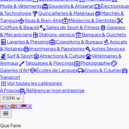
redeem
devices
Mode & Vêtements
Souvenirs & Artisanat
Électronique
hardware
store
& Technologie
Quincailleries & Matériaux
Marchés &
spa
medical_services
content_cut
Tianguis
Spas & Bien-être
Médecins & Dentistes
fitness_center
car_repair
Coiffure & Beauté
Salles de Sport & Fitness
Garages
local_gas_station
account_balance
& Mécaniciens
Stations-service
Banques & Guichets
local_laundry_service
business_center
gavel
Laveries & Pressing
Coworking & Bureaux
Avocats
print
build
& Notaires
Imprimeries & Papeteries
Autres Services
surfing
attractions
pets
Surf & Sport
Attractions & Culture
Vétérinaires &
brush
photo_camera
palette
Animaux
Tatouages & Piercings
Photographie
school
local_shipping
directions_car
Galeries d'Art
Écoles de Langues
Envois & Courrier
Transport
apps
Voir toutes les catégories
add_business
À Propos
Référencer mon entreprise
expand_more
🇫🇷
FR
🇬🇧
EN
🇪🇸
ES
🇩🇪
DE
menu
Que Faire