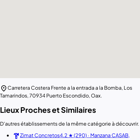
location_on
Carretera Costera Frente a la entrada a la Bomba, Los
Tamarindos, 70934 Puerto Escondido, Oax.
Lieux Proches et Similaires
D'autres établissements de la même catégorie à découvrir.
hardware
Zimat Concretos
4.2 ★ (290) · Manzana CASAB,