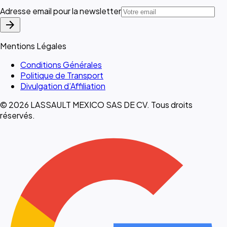
Adresse email pour la newsletter
arrow_forward
Mentions Légales
Conditions Générales
Politique de Transport
Divulgation d’Affiliation
© 2026 LASSAULT MEXICO SAS DE CV. Tous droits
réservés.