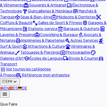
redeem
devices
& Vêtements
Souvenirs & Artisanat
Électronique &
hardware
store
Technologie
Quincailleries & Matériaux
Marchés &
spa
medical_services
content_cut
Tianguis
Spas & Bien-être
Médecins & Dentistes
fitness_center
car_repair
Coiffure & Beauté
Salles de Sport & Fitness
Garages &
local_gas_station
account_balance
local_laundry_service
Mécaniciens
Stations-service
Banques & Guichets
business_center
gavel
Laveries & Pressing
Coworking & Bureaux
Avocats &
print
build
surfing
Notaires
Imprimeries & Papeteries
Autres Services
attractions
pets
Surf & Sport
Attractions & Culture
Vétérinaires &
brush
photo_camera
palette
Animaux
Tatouages & Piercings
Photographie
school
local_shipping
directions_car
Galeries d'Art
Écoles de Langues
Envois & Courrier
Transport
apps
Voir toutes les catégories
add_business
À Propos
Référencer mon entreprise
expand_more
🇫🇷
FR
🇬🇧
EN
🇪🇸
ES
🇩🇪
DE
menu
Que Faire