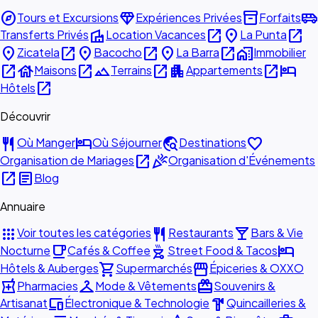
explore
diamond
inventory_2
airport_shuttle
Tours et Excursions
Expériences Privées
Forfaits
villa
open_in_new
place
open_in_new
Transferts Privés
Location Vacances
La Punta
place
open_in_new
place
open_in_new
place
open_in_new
home_work
Zicatela
Bacocho
La Barra
Immobilier
open_in_new
house
open_in_new
landscape
open_in_new
apartment
open_in_new
hotel
Maisons
Terrains
Appartements
open_in_new
Hôtels
Découvrir
restaurant
hotel
travel_explore
favorite
Où Manger
Où Séjourner
Destinations
open_in_new
celebration
Organisation de Mariages
Organisation d'Événements
open_in_new
article
Blog
Annuaire
apps
restaurant
local_bar
Voir toutes les catégories
Restaurants
Bars & Vie
local_cafe
outdoor_grill
hotel
Nocturne
Cafés & Coffee
Street Food & Tacos
shopping_cart
storefront
Hôtels & Auberges
Supermarchés
Épiceries & OXXO
local_pharmacy
checkroom
redeem
Pharmacies
Mode & Vêtements
Souvenirs &
devices
hardware
Artisanat
Électronique & Technologie
Quincailleries &