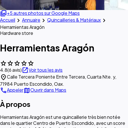
photo_library
+5 autres photos sur Google Maps
chevron_right
chevron_right
chevron_right
Accueil
Annuaire
Quincailleries & Matériaux
Herramientas Aragón
Hardware store
Herramientas Aragón
star
star
star
star
star
open_in_new
4.8
(6 avis)
Voir tous les avis
location_on
Calle Tercera Poniente Entre Tercera, Cuarta Nte. y,
71984 Puerto Escondido, Oax.
call
map
Appeler
Ouvrir dans Maps
À propos
Herramientas Aragón est une quincaillerie très bien notée
dans le quartier Centro de Puerto Escondido, avec un score