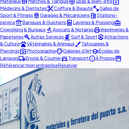
store
spa
medical_services
Matériaux
Marchés & Tianguis
Spas & Bien-être
content_cut
fitness_center
Médecins & Dentistes
Coiffure & Beauté
Salles de
car_repair
local_gas_station
Sport & Fitness
Garages & Mécaniciens
Stations-
account_balance
local_laundry_service
business_center
service
Banques & Guichets
Laveries & Pressing
gavel
print
Coworking & Bureaux
Avocats & Notaires
Imprimeries &
build
surfing
attractions
Papeteries
Autres Services
Surf & Sport
Attractions
pets
brush
& Culture
Vétérinaires & Animaux
Tatouages &
photo_camera
palette
school
Piercings
Photographie
Galeries d'Art
Écoles de
local_shipping
directions_car
info
storefront
Langues
Envois & Courrier
Transport
À Propos
Référencer mon entreprise
Réserver