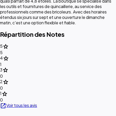
quasi parfait de 4,8 étoiles. La boutique se spécialise dans
les outils et fournitures de quincaillerie, au service des
professionnels comme des bricoleurs. Avec des horaires
étendus six jours sur sept et une ouverture le dimanche
matin, c'est une option flexible et fiable.
Répartition des Notes
star
5
5
star
4
1
star
3
0
star
2
0
star
1
0
open_in_new
Voir tous les avis