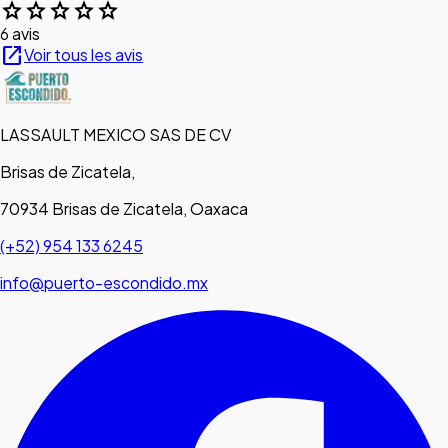
star
star
star
star
star
6 avis
open_in_new
Voir tous les avis
LASSAULT MEXICO SAS DE CV
Brisas de Zicatela,
70934 Brisas de Zicatela, Oaxaca
(+52) 954 133 6245
info@puerto-escondido.mx