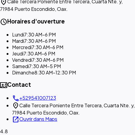
location_on
Calle Tercera Poniente Entre Tercera, Cuarta Nte. y,
71984 Puerto Escondido, Oax.
schedule
Horaires d'ouverture
Lundi
7:30 AM–6 PM
Mardi
7:30 AM–6 PM
Mercredi
7:30 AM–6 PM
Jeudi
7:30 AM–6 PM
Vendredi
7:30 AM–6 PM
Samedi
7:30 AM–5 PM
Dimanche
8:30 AM–12:30 PM
contact_phone
Contact
call
+529541007123
location_on
Calle Tercera Poniente Entre Tercera, Cuarta Nte. y,
71984 Puerto Escondido, Oax.
open_in_new
Ouvrir dans Maps
4.8