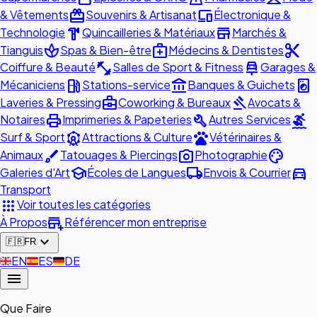
redeem
devices
& Vêtements
Souvenirs & Artisanat
Électronique &
hardware
store
Technologie
Quincailleries & Matériaux
Marchés &
spa
medical_services
content_cut
Tianguis
Spas & Bien-être
Médecins & Dentistes
fitness_center
car_repair
Coiffure & Beauté
Salles de Sport & Fitness
Garages &
local_gas_station
account_balance
local_laundry_service
Mécaniciens
Stations-service
Banques & Guichets
business_center
gavel
Laveries & Pressing
Coworking & Bureaux
Avocats &
print
build
surfing
Notaires
Imprimeries & Papeteries
Autres Services
attractions
pets
Surf & Sport
Attractions & Culture
Vétérinaires &
brush
photo_camera
palette
Animaux
Tatouages & Piercings
Photographie
school
local_shipping
directions_car
Galeries d'Art
Écoles de Langues
Envois & Courrier
Transport
apps
Voir toutes les catégories
add_business
À Propos
Référencer mon entreprise
expand_more
🇫🇷
FR
🇬🇧
EN
🇪🇸
ES
🇩🇪
DE
menu
Que Faire