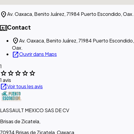
location_on
Av. Oaxaca, Benito Juárez, 71984 Puerto Escondido, Oax.
contact_phone
Contact
location_on
Av. Oaxaca, Benito Juárez, 71984 Puerto Escondido,
Oax.
open_in_new
Ouvrir dans Maps
1
star
star
star
star
star
1 avis
open_in_new
Voir tous les avis
LASSAULT MEXICO SAS DE CV
Brisas de Zicatela,
70934 Brisas de Zicatela, Oaxaca