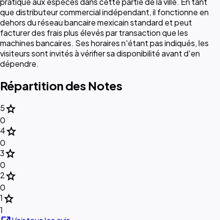
pratique aux espèces dans cette partie de la ville. En tant
que distributeur commercial indépendant, il fonctionne en
dehors du réseau bancaire mexicain standard et peut
facturer des frais plus élevés par transaction que les
machines bancaires. Ses horaires n'étant pas indiqués, les
visiteurs sont invités à vérifier sa disponibilité avant d'en
dépendre.
Répartition des Notes
star
5
0
star
4
0
star
3
0
star
2
0
star
1
1