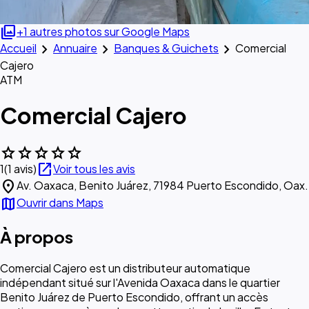
photo_library
+1 autres photos sur Google Maps
chevron_right
chevron_right
chevron_right
Accueil
Annuaire
Banques & Guichets
Comercial
Cajero
ATM
Comercial Cajero
star
star
star
star
star
open_in_new
1
(1 avis)
Voir tous les avis
location_on
Av. Oaxaca, Benito Juárez, 71984 Puerto Escondido, Oax.
map
Ouvrir dans Maps
À propos
Comercial Cajero est un distributeur automatique
indépendant situé sur l'Avenida Oaxaca dans le quartier
Benito Juárez de Puerto Escondido, offrant un accès