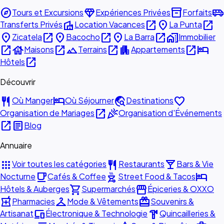
explore
diamond
inventory_2
airport_shuttle
Tours et Excursions
Expériences Privées
Forfaits
villa
open_in_new
place
open_in_new
Transferts Privés
Location Vacances
La Punta
place
open_in_new
place
open_in_new
place
open_in_new
home_work
Zicatela
Bacocho
La Barra
Immobilier
open_in_new
house
open_in_new
landscape
open_in_new
apartment
open_in_new
hotel
Maisons
Terrains
Appartements
open_in_new
Hôtels
Découvrir
restaurant
hotel
travel_explore
favorite
Où Manger
Où Séjourner
Destinations
open_in_new
celebration
Organisation de Mariages
Organisation d'Événements
open_in_new
article
Blog
Annuaire
apps
restaurant
local_bar
Voir toutes les catégories
Restaurants
Bars & Vie
local_cafe
outdoor_grill
hotel
Nocturne
Cafés & Coffee
Street Food & Tacos
shopping_cart
storefront
Hôtels & Auberges
Supermarchés
Épiceries & OXXO
local_pharmacy
checkroom
redeem
Pharmacies
Mode & Vêtements
Souvenirs &
devices
hardware
Artisanat
Électronique & Technologie
Quincailleries &