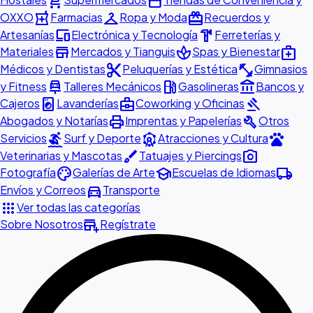
shopping_cart
storefront
local_pharmacy
checkroom
redeem
OXXO
Farmacias
Ropa y Moda
Recuerdos y
devices
hardware
Artesanías
Electrónica y Tecnología
Ferreterías y
store
spa
medical_services
Materiales
Mercados y Tianguis
Spas y Bienestar
content_cut
fitness_center
Médicos y Dentistas
Peluquerías y Estética
Gimnasios
car_repair
local_gas_station
account_balance
y Fitness
Talleres Mecánicos
Gasolineras
Bancos y
local_laundry_service
business_center
gavel
Cajeros
Lavanderías
Coworking y Oficinas
print
build
Abogados y Notarías
Imprentas y Papelerías
Otros
surfing
attractions
pets
Servicios
Surf y Deporte
Atracciones y Cultura
brush
photo_camera
Veterinarias y Mascotas
Tatuajes y Piercings
palette
school
local_shipping
Fotografía
Galerías de Arte
Escuelas de Idiomas
directions_car
Envíos y Correos
Transporte
apps
Ver todas las categorías
add_business
Sobre Nosotros
Regístrate