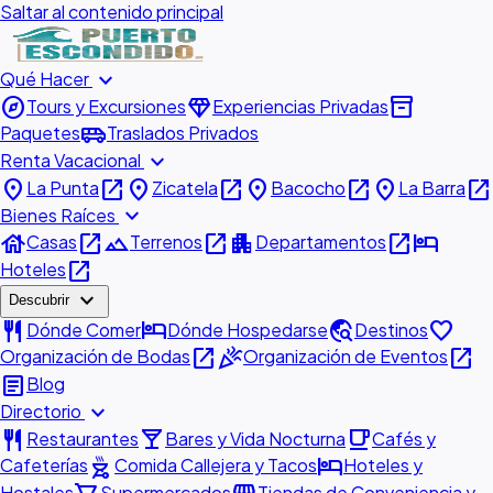
Saltar al contenido principal
expand_more
Qué Hacer
explore
diamond
inventory_2
Tours y Excursiones
Experiencias Privadas
airport_shuttle
Paquetes
Traslados Privados
expand_more
Renta Vacacional
place
open_in_new
place
open_in_new
place
open_in_new
place
open_in_new
La Punta
Zicatela
Bacocho
La Barra
expand_more
Bienes Raíces
house
open_in_new
landscape
open_in_new
apartment
open_in_new
hotel
Casas
Terrenos
Departamentos
open_in_new
Hoteles
expand_more
Descubrir
restaurant
hotel
travel_explore
favorite
Dónde Comer
Dónde Hospedarse
Destinos
open_in_new
celebration
open_in_new
Organización de Bodas
Organización de Eventos
article
Blog
expand_more
Directorio
restaurant
local_bar
local_cafe
Restaurantes
Bares y Vida Nocturna
Cafés y
outdoor_grill
hotel
Cafeterías
Comida Callejera y Tacos
Hoteles y
Hostales
Supermercados
Tiendas de Conveniencia y