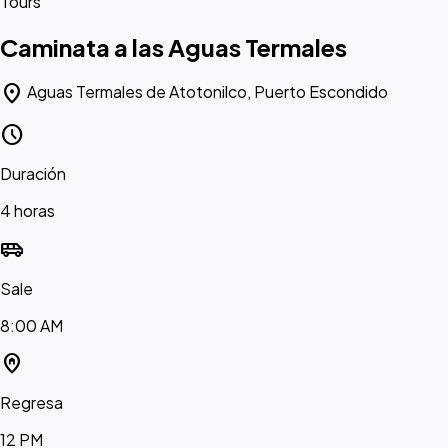
Tours
Caminata a las Aguas Termales
location_on
Aguas Termales de Atotonilco, Puerto Escondido
schedule
Duración
4 horas
airport_shuttle
Sale
8:00 AM
home_pin
Regresa
12 PM