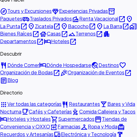
explore
diamond
inventory_2
Tours y Excursiones
Experiencias Privadas
airport_shuttle
villa
open_in_new
place
Paquetes
Traslados Privados
Renta Vacacional
open_in_new
place
open_in_new
place
open_in_new
place
open_in_new
home_work
La Punta
Zicatela
Bacocho
La Barra
open_in_new
house
open_in_new
landscape
open_in_new
apartment
Bienes Raíces
Casas
Terrenos
open_in_new
hotel
open_in_new
Departamentos
Hoteles
Descubrir
restaurant
hotel
travel_explore
favorite
Dónde Comer
Dónde Hospedarse
Destinos
open_in_new
celebration
open_in_new
Organización de Bodas
Organización de Eventos
article
Blog
Directorio
apps
restaurant
local_bar
Ver todas las categorías
Restaurantes
Bares y Vida
local_cafe
outdoor_grill
Nocturna
Cafés y Cafeterías
Comida Callejera y Tacos
hotel
shopping_cart
storefront
Hoteles y Hostales
Supermercados
Tiendas de
local_pharmacy
checkroom
redeem
Conveniencia y OXXO
Farmacias
Ropa y Moda
devices
hardware
Recuerdos y Artesanías
Electrónica y Tecnología