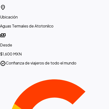
location_on
Ubicación
Aguas Termales de Atotonilco
payments
Desde
$1,600
MXN
verified
Confianza de viajeros de todo el mundo