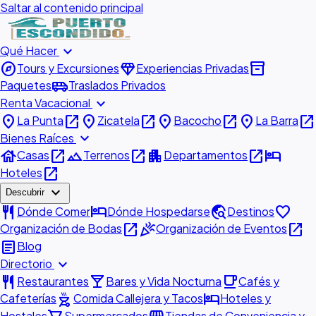
Saltar al contenido principal
expand_more
Qué Hacer
explore
diamond
inventory_2
Tours y Excursiones
Experiencias Privadas
airport_shuttle
Paquetes
Traslados Privados
expand_more
Renta Vacacional
place
open_in_new
place
open_in_new
place
open_in_new
place
open_in_new
La Punta
Zicatela
Bacocho
La Barra
expand_more
Bienes Raíces
house
open_in_new
landscape
open_in_new
apartment
open_in_new
hotel
Casas
Terrenos
Departamentos
open_in_new
Hoteles
expand_more
Descubrir
restaurant
hotel
travel_explore
favorite
Dónde Comer
Dónde Hospedarse
Destinos
open_in_new
celebration
open_in_new
Organización de Bodas
Organización de Eventos
article
Blog
expand_more
Directorio
restaurant
local_bar
local_cafe
Restaurantes
Bares y Vida Nocturna
Cafés y
outdoor_grill
hotel
Cafeterías
Comida Callejera y Tacos
Hoteles y
Hostales
Supermercados
Tiendas de Conveniencia y