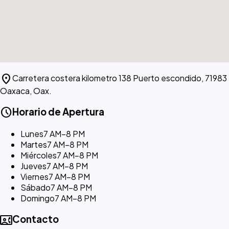
location_on
Carretera costera kilometro 138 Puerto escondido, 71983
Oaxaca, Oax.
schedule
Horario de Apertura
Lunes
7 AM–8 PM
Martes
7 AM–8 PM
Miércoles
7 AM–8 PM
Jueves
7 AM–8 PM
Viernes
7 AM–8 PM
Sábado
7 AM–8 PM
Domingo
7 AM–8 PM
contact_phone
Contacto