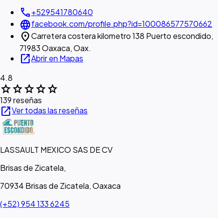
call
+529541780640
language
facebook.com/profile.php?id=100086577570662
location_on
Carretera costera kilometro 138 Puerto escondido,
71983 Oaxaca, Oax.
open_in_new
Abrir en Mapas
4.8
star
star
star
star
star
139 reseñas
open_in_new
Ver todas las reseñas
LASSAULT MEXICO SAS DE CV
Brisas de Zicatela,
70934 Brisas de Zicatela, Oaxaca
(+52) 954 133 6245