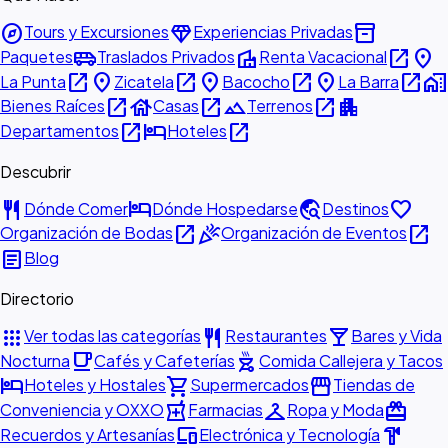
explore
diamond
inventory_2
Tours y Excursiones
Experiencias Privadas
airport_shuttle
villa
open_in_new
place
Paquetes
Traslados Privados
Renta Vacacional
open_in_new
place
open_in_new
place
open_in_new
place
open_in_new
home_work
La Punta
Zicatela
Bacocho
La Barra
open_in_new
house
open_in_new
landscape
open_in_new
apartment
Bienes Raíces
Casas
Terrenos
open_in_new
hotel
open_in_new
Departamentos
Hoteles
Descubrir
restaurant
hotel
travel_explore
favorite
Dónde Comer
Dónde Hospedarse
Destinos
open_in_new
celebration
open_in_new
Organización de Bodas
Organización de Eventos
article
Blog
Directorio
apps
restaurant
local_bar
Ver todas las categorías
Restaurantes
Bares y Vida
local_cafe
outdoor_grill
Nocturna
Cafés y Cafeterías
Comida Callejera y Tacos
hotel
shopping_cart
storefront
Hoteles y Hostales
Supermercados
Tiendas de
local_pharmacy
checkroom
redeem
Conveniencia y OXXO
Farmacias
Ropa y Moda
devices
hardware
Recuerdos y Artesanías
Electrónica y Tecnología