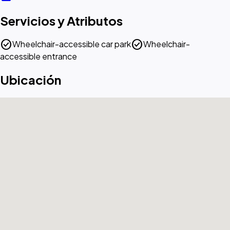
Servicios y Atributos
check_circle
check_circle
Wheelchair-accessible car park
Wheelchair-
accessible entrance
Ubicación