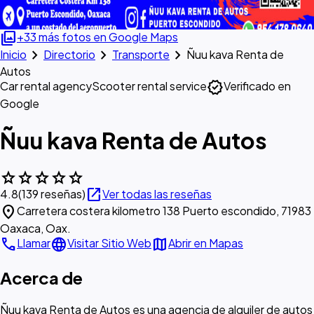
photo_library
+33 más fotos en Google Maps
chevron_right
chevron_right
chevron_right
Inicio
Directorio
Transporte
Ñuu kava Renta de
Autos
verified
Car rental agency
Scooter rental service
Verificado en
Google
Ñuu kava Renta de Autos
star
star
star
star
star
open_in_new
4.8
(139 reseñas)
Ver todas las reseñas
location_on
Carretera costera kilometro 138 Puerto escondido, 71983
Oaxaca, Oax.
call
language
map
Llamar
Visitar Sitio Web
Abrir en Mapas
Acerca de
Ñuu kava Renta de Autos es una agencia de alquiler de autos