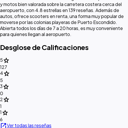
y motos bien valorada sobre la carretera costera cerca del
aeropuerto, con 4.8 estrellas en 139 reseñas. Además de
autos, ofrece scooters en renta, una forma muy popular de
moverse por las colonias playeras de Puerto Escondido.
Abierta todos los días de 7 a 20 horas, es muy conveniente
para quienes llegan al aeropuerto.
Desglose de Calificaciones
star
5
127
star
4
5
star
3
0
star
2
1
star
1
6
open_in_new
Ver todas las reseñas