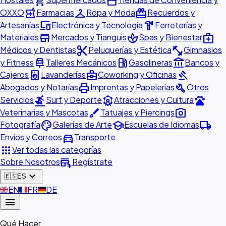
shopping_cart
storefront
local_pharmacy
checkroom
redeem
OXXO
Farmacias
Ropa y Moda
Recuerdos y
devices
hardware
Artesanías
Electrónica y Tecnología
Ferreterías y
store
spa
medical_services
Materiales
Mercados y Tianguis
Spas y Bienestar
content_cut
fitness_center
Médicos y Dentistas
Peluquerías y Estética
Gimnasios
car_repair
local_gas_station
account_balance
y Fitness
Talleres Mecánicos
Gasolineras
Bancos y
local_laundry_service
business_center
gavel
Cajeros
Lavanderías
Coworking y Oficinas
print
build
Abogados y Notarías
Imprentas y Papelerías
Otros
surfing
attractions
pets
Servicios
Surf y Deporte
Atracciones y Cultura
brush
photo_camera
Veterinarias y Mascotas
Tatuajes y Piercings
palette
school
local_shipping
Fotografía
Galerías de Arte
Escuelas de Idiomas
directions_car
Envíos y Correos
Transporte
apps
Ver todas las categorías
add_business
Sobre Nosotros
Regístrate
expand_more
🇪🇸
ES
🇬🇧
EN
🇫🇷
FR
🇩🇪
DE
menu
Qué Hacer