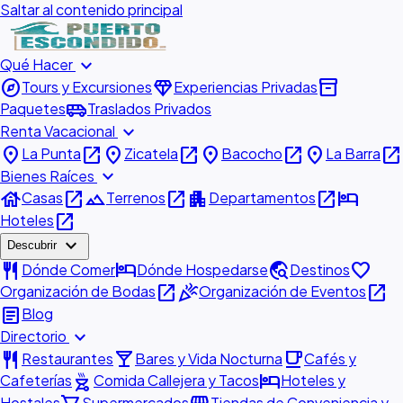
Saltar al contenido principal
expand_more
Qué Hacer
explore
diamond
inventory_2
Tours y Excursiones
Experiencias Privadas
airport_shuttle
Paquetes
Traslados Privados
expand_more
Renta Vacacional
place
open_in_new
place
open_in_new
place
open_in_new
place
open_in_new
La Punta
Zicatela
Bacocho
La Barra
expand_more
Bienes Raíces
house
open_in_new
landscape
open_in_new
apartment
open_in_new
hotel
Casas
Terrenos
Departamentos
open_in_new
Hoteles
expand_more
Descubrir
restaurant
hotel
travel_explore
favorite
Dónde Comer
Dónde Hospedarse
Destinos
open_in_new
celebration
open_in_new
Organización de Bodas
Organización de Eventos
article
Blog
expand_more
Directorio
restaurant
local_bar
local_cafe
Restaurantes
Bares y Vida Nocturna
Cafés y
outdoor_grill
hotel
Cafeterías
Comida Callejera y Tacos
Hoteles y
Hostales
Supermercados
Tiendas de Conveniencia y