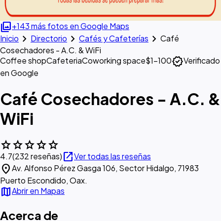
photo_library
+143 más fotos en Google Maps
chevron_right
chevron_right
chevron_right
Inicio
Directorio
Cafés y Cafeterías
Café
Cosechadores - A.C. & WiFi
verified
Coffee shop
Cafeteria
Coworking space
$1–100
Verificado
en Google
Café Cosechadores - A.C. &
WiFi
star
star
star
star
star
open_in_new
4.7
(232 reseñas)
Ver todas las reseñas
location_on
Av. Alfonso Pérez Gasga 106, Sector Hidalgo, 71983
Puerto Escondido, Oax.
map
Abrir en Mapas
Acerca de