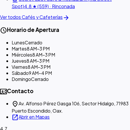
Spot)
4.8 ★ (559) · Rinconada
arrow_forward
Ver todos Cafés y Cafeterías
schedule
Horario de Apertura
Lunes
Cerrado
Martes
8 AM–3 PM
Miércoles
8 AM–3 PM
Jueves
8 AM–3 PM
Viernes
8 AM–3 PM
Sábado
9 AM–4 PM
Domingo
Cerrado
contact_phone
Contacto
location_on
Av. Alfonso Pérez Gasga 106, Sector Hidalgo, 71983
Puerto Escondido, Oax.
open_in_new
Abrir en Mapas
4.7