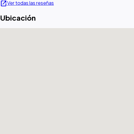
open_in_new
Ver todas las reseñas
Ubicación