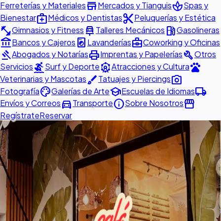
store
spa
Ferreterías y Materiales
Mercados y Tianguis
Spas y
medical_services
content_cut
Bienestar
Médicos y Dentistas
Peluquerías y Estética
fitness_center
car_repair
local_gas_station
Gimnasios y Fitness
Talleres Mecánicos
Gasolineras
account_balance
local_laundry_service
business_center
Bancos y Cajeros
Lavanderías
Coworking y Oficinas
gavel
print
build
Abogados y Notarías
Imprentas y Papelerías
Otros
surfing
attractions
pets
Servicios
Surf y Deporte
Atracciones y Cultura
brush
photo_camera
Veterinarias y Mascotas
Tatuajes y Piercings
palette
school
local_shipping
Fotografía
Galerías de Arte
Escuelas de Idiomas
directions_car
info
storefront
Envíos y Correos
Transporte
Sobre Nosotros
Regístrate
Reservar