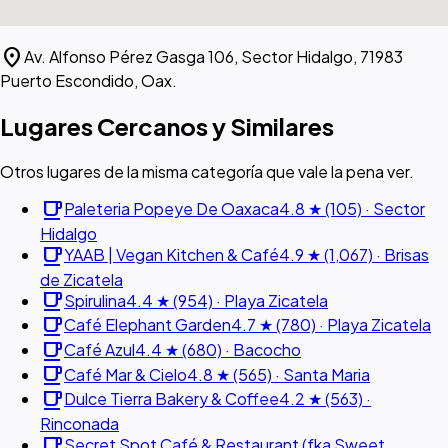
location_on
Av. Alfonso Pérez Gasga 106, Sector Hidalgo, 71983
Puerto Escondido, Oax.
Lugares Cercanos y Similares
Otros lugares de la misma categoría que vale la pena ver.
local_cafe
Paleteria Popeye De Oaxaca
4.8 ★ (105) · Sector
Hidalgo
local_cafe
YAAB | Vegan Kitchen & Café
4.9 ★ (1,067) · Brisas
de Zicatela
local_cafe
Spirulina
4.4 ★ (954) · Playa Zicatela
local_cafe
Café Elephant Garden
4.7 ★ (780) · Playa Zicatela
local_cafe
Café Azul
4.4 ★ (680) · Bacocho
local_cafe
Café Mar & Cielo
4.8 ★ (565) · Santa Maria
local_cafe
Dulce Tierra Bakery & Coffee
4.2 ★ (563) ·
Rinconada
local_cafe
Secret Spot Café & Restaurant (fka Sweet