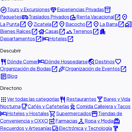
explore
diamond
inventory_2
Tours y Excursiones
Experiencias Privadas
airport_shuttle
villa
open_in_new
place
Paquetes
Traslados Privados
Renta Vacacional
open_in_new
place
open_in_new
place
open_in_new
place
open_in_new
home_work
La Punta
Zicatela
Bacocho
La Barra
open_in_new
house
open_in_new
landscape
open_in_new
apartment
Bienes Raíces
Casas
Terrenos
open_in_new
hotel
open_in_new
Departamentos
Hoteles
Descubrir
restaurant
hotel
travel_explore
favorite
Dónde Comer
Dónde Hospedarse
Destinos
open_in_new
celebration
open_in_new
Organización de Bodas
Organización de Eventos
article
Blog
Directorio
apps
restaurant
local_bar
Ver todas las categorías
Restaurantes
Bares y Vida
local_cafe
outdoor_grill
Nocturna
Cafés y Cafeterías
Comida Callejera y Tacos
hotel
shopping_cart
storefront
Hoteles y Hostales
Supermercados
Tiendas de
local_pharmacy
checkroom
redeem
Conveniencia y OXXO
Farmacias
Ropa y Moda
devices
hardware
Recuerdos y Artesanías
Electrónica y Tecnología