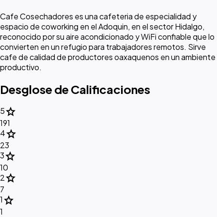
Cafe Cosechadores es una cafeteria de especialidad y
espacio de coworking en el Adoquin, en el sector Hidalgo,
reconocido por su aire acondicionado y WiFi confiable que lo
convierten en un refugio para trabajadores remotos. Sirve
cafe de calidad de productores oaxaquenos en un ambiente
productivo.
Desglose de Calificaciones
star
5
191
star
4
23
star
3
10
star
2
7
star
1
1