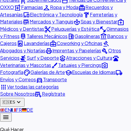
shopping_cart
storefront
local_pharmacy
checkroom
redeem
OXXO
Farmacias
Ropa y Moda
Recuerdos y
devices
hardware
Artesanías
Electrónica y Tecnología
Ferreterías y
store
spa
medical_services
Materiales
Mercados y Tianguis
Spas y Bienestar
content_cut
fitness_center
Médicos y Dentistas
Peluquerías y Estética
Gimnasios
car_repair
local_gas_station
account_balance
y Fitness
Talleres Mecánicos
Gasolineras
Bancos y
local_laundry_service
business_center
gavel
Cajeros
Lavanderías
Coworking y Oficinas
print
build
Abogados y Notarías
Imprentas y Papelerías
Otros
surfing
attractions
pets
Servicios
Surf y Deporte
Atracciones y Cultura
brush
photo_camera
Veterinarias y Mascotas
Tatuajes y Piercings
palette
school
local_shipping
Fotografía
Galerías de Arte
Escuelas de Idiomas
directions_car
Envíos y Correos
Transporte
apps
Ver todas las categorías
add_business
Sobre Nosotros
Regístrate
expand_more
🇪🇸
ES
🇬🇧
EN
🇫🇷
FR
🇩🇪
DE
menu
Qué Hacer