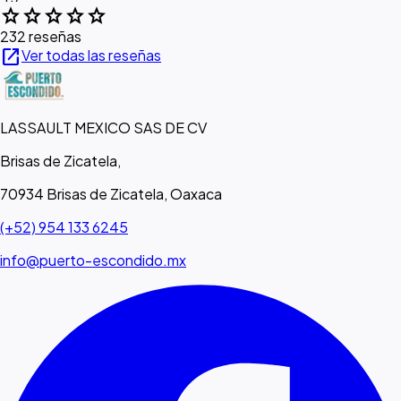
star
star
star
star
star
232 reseñas
open_in_new
Ver todas las reseñas
LASSAULT MEXICO SAS DE CV
Brisas de Zicatela,
70934 Brisas de Zicatela, Oaxaca
(+52) 954 133 6245
info@puerto-escondido.mx