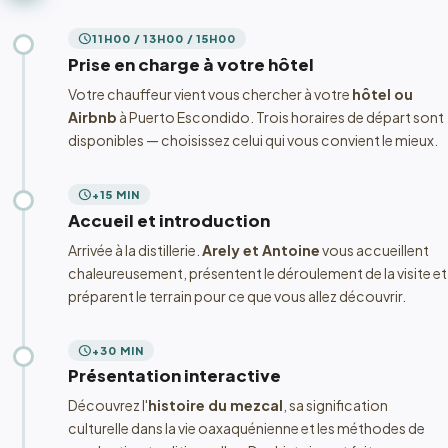
schedule
11H00 / 13H00 / 15H00
Prise en charge à votre hôtel
Votre chauffeur vient vous chercher à votre
hôtel ou
Airbnb
à Puerto Escondido. Trois horaires de départ sont
disponibles — choisissez celui qui vous convient le mieux.
schedule
+15 MIN
Accueil et introduction
Arrivée à la distillerie.
Arely et Antoine
vous accueillent
chaleureusement, présentent le déroulement de la visite et
préparent le terrain pour ce que vous allez découvrir.
schedule
+30 MIN
Présentation interactive
Découvrez l'
histoire du mezcal
, sa signification
culturelle dans la vie oaxaquénienne et les méthodes de