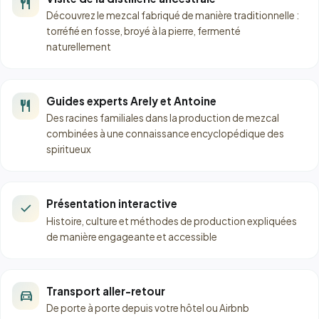
restaurant
Découvrez le mezcal fabriqué de manière traditionnelle :
torréfié en fosse, broyé à la pierre, fermenté
naturellement
Guides experts Arely et Antoine
restaurant
Des racines familiales dans la production de mezcal
combinées à une connaissance encyclopédique des
spiritueux
Présentation interactive
check
Histoire, culture et méthodes de production expliquées
de manière engageante et accessible
Transport aller-retour
directions_car
De porte à porte depuis votre hôtel ou Airbnb