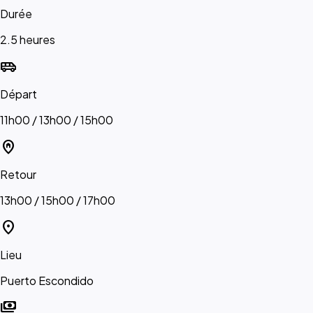
Durée
2.5 heures
airport_shuttle
Départ
11h00 / 13h00 / 15h00
home_pin
Retour
13h00 / 15h00 / 17h00
location_on
Lieu
Puerto Escondido
payments