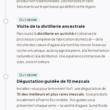
production traditionnelles. Des histoires et faits
fascinants sur le spiritueux qui définit cette région.
schedule
+1 HEURE
Visite de la distillerie ancestrale
Parcourez la
distillerie en activité
et observez le
processus complexe de fabrication du mezcal — de la
récolte des cœurs d'agave à la torréfaction en fosse sur
roche volcanique, au broyage à la pierre, à la fermentation
naturelle et à la distillation. Une expérience immersive de
vues, sons et odeurs.
schedule
+1 HEURE
Dégustation guidée de 10 mezcals
Installez-vous pour le moment fort : une dégustation de
10 des meilleurs et plus rares mezcals
, tous produits
localement à Puerto Escondido. Vos guides vous
présentent chaque verre — la variété d'agave, la méthode