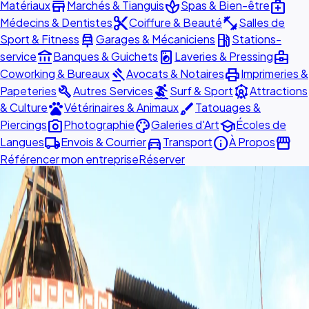
store
spa
medical_services
Matériaux
Marchés & Tianguis
Spas & Bien-être
content_cut
fitness_center
Médecins & Dentistes
Coiffure & Beauté
Salles de
car_repair
local_gas_station
Sport & Fitness
Garages & Mécaniciens
Stations-
account_balance
local_laundry_service
business_center
service
Banques & Guichets
Laveries & Pressing
gavel
print
Coworking & Bureaux
Avocats & Notaires
Imprimeries &
build
surfing
attractions
Papeteries
Autres Services
Surf & Sport
Attractions
pets
brush
& Culture
Vétérinaires & Animaux
Tatouages &
photo_camera
palette
school
Piercings
Photographie
Galeries d'Art
Écoles de
local_shipping
directions_car
info
storefront
Langues
Envois & Courrier
Transport
À Propos
Référencer mon entreprise
Réserver