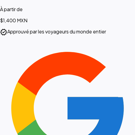
À partir de
$1,400
MXN
verified
Approuvé par les voyageurs du monde entier