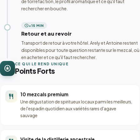
de torréfaction, le profil aromatique et ce qu'il faut
rechercher en bouche.
schedule
+15 MIN
Retour et au revoir
Transport de retour à votre hôtel. Arely et Antoine restent
disponibles pour toute question restante sur le mezcal, où
en acheter et ce qu'il faut rechercher.
CE QUI LE REND UNIQUE
stars
Points Forts
10 mezcals premium
restaurant
Une dégustation de spiritueux locaux parmi les meilleurs,
de l'espadin quotidien aux variétés rares d'agave
sauvage
Visite de la distillerie ancestrale