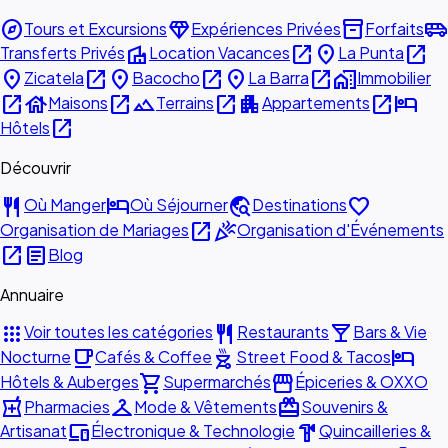
explore
diamond
inventory_2
airport_shuttle
Tours et Excursions
Expériences Privées
Forfaits
villa
open_in_new
place
open_in_new
Transferts Privés
Location Vacances
La Punta
place
open_in_new
place
open_in_new
place
open_in_new
home_work
Zicatela
Bacocho
La Barra
Immobilier
open_in_new
house
open_in_new
landscape
open_in_new
apartment
open_in_new
hotel
Maisons
Terrains
Appartements
open_in_new
Hôtels
Découvrir
restaurant
hotel
travel_explore
favorite
Où Manger
Où Séjourner
Destinations
open_in_new
celebration
Organisation de Mariages
Organisation d'Événements
open_in_new
article
Blog
Annuaire
apps
restaurant
local_bar
Voir toutes les catégories
Restaurants
Bars & Vie
local_cafe
outdoor_grill
hotel
Nocturne
Cafés & Coffee
Street Food & Tacos
shopping_cart
storefront
Hôtels & Auberges
Supermarchés
Épiceries & OXXO
local_pharmacy
checkroom
redeem
Pharmacies
Mode & Vêtements
Souvenirs &
devices
hardware
Artisanat
Électronique & Technologie
Quincailleries &