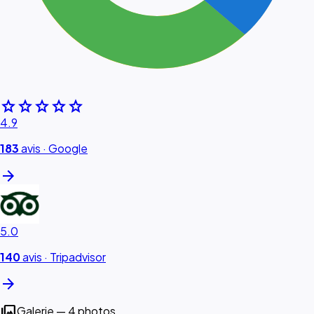
star
star
star
star
star
4.9
183
avis ·
Google
arrow_forward
5.0
140
avis ·
Tripadvisor
arrow_forward
photo_library
Galerie — 4 photos