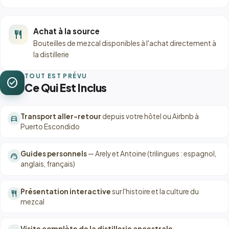
Achat à la source
restaurant
Bouteilles de mezcal disponibles à l'achat directement à
la distillerie
TOUT EST PRÉVU
check_circle
Ce Qui Est Inclus
Transport aller-retour
depuis votre hôtel ou Airbnb à
directions_car
Puerto Escondido
Guides personnels
— Arely et Antoine (trilingues : espagnol,
support_agent
anglais, français)
Présentation interactive
sur l'histoire et la culture du
restaurant
mezcal
Visite complète de la distillerie ancestrale