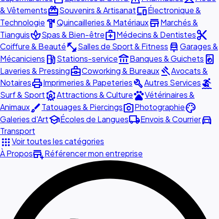
redeem
devices
& Vêtements
Souvenirs & Artisanat
Électronique &
hardware
store
Technologie
Quincailleries & Matériaux
Marchés &
spa
medical_services
content_cut
Tianguis
Spas & Bien-être
Médecins & Dentistes
fitness_center
car_repair
Coiffure & Beauté
Salles de Sport & Fitness
Garages &
local_gas_station
account_balance
local_laundry_service
Mécaniciens
Stations-service
Banques & Guichets
business_center
gavel
Laveries & Pressing
Coworking & Bureaux
Avocats &
print
build
surfing
Notaires
Imprimeries & Papeteries
Autres Services
attractions
pets
Surf & Sport
Attractions & Culture
Vétérinaires &
brush
photo_camera
palette
Animaux
Tatouages & Piercings
Photographie
school
local_shipping
directions_car
Galeries d'Art
Écoles de Langues
Envois & Courrier
Transport
apps
Voir toutes les catégories
add_business
À Propos
Référencer mon entreprise