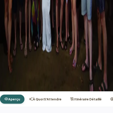
visibility
auto_awesome
route
sta
Aperçu
À Quoi S'Attendre
Itinéraire Détaillé