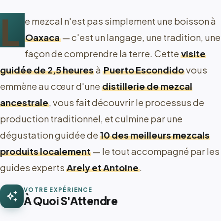
L
e mezcal n'est pas simplement une boisson à
Oaxaca
— c'est un langage, une tradition, une
façon de comprendre la terre. Cette
visite
guidée de 2,5 heures
à
Puerto Escondido
vous
emmène au cœur d'une
distillerie de mezcal
ancestrale
, vous fait découvrir le processus de
production traditionnel, et culmine par une
dégustation guidée de
10 des meilleurs mezcals
produits localement
— le tout accompagné par les
guides experts
Arely et Antoine
.
VOTRE EXPÉRIENCE
auto_awesome
À Quoi S'Attendre