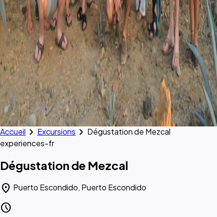
chevron_right
chevron_right
Accueil
Excursions
Dégustation de Mezcal
experiences-fr
Dégustation de Mezcal
location_on
Puerto Escondido, Puerto Escondido
schedule