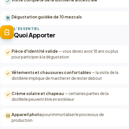
check
Dégustation guidée de 10 mezcals
restaurant
L’ESSENTIEL
backpack
Quoi Apporter
Pièce d'identité valide
— vous devez avoir 18 ans ou plus
check
pour participer à la dégustation
Vêtements et chaussures confortables
— la visite de la
check
distillerie implique de marcher et de rester debout
Crème solaire et chapeau
— certaines parties de la
check
distillerie peuvent être en extérieur
Appareil photo
pour immortaliser le processus de
photo_camera
production