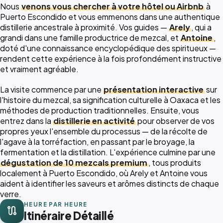
Nous
venons vous chercher à votre hôtel ou Airbnb
à
Puerto Escondido et vous emmenons dans une authentique
distillerie ancestrale à proximité. Vos guides —
Arely
, qui a
grandi dans une famille productrice de mezcal, et
Antoine
,
doté d'une connaissance encyclopédique des spiritueux —
rendent cette expérience à la fois profondément instructive
et vraiment agréable.
La visite commence par une
présentation interactive
sur
l'histoire du mezcal, sa signification culturelle à Oaxaca et les
méthodes de production traditionnelles. Ensuite, vous
entrez dans la
distillerie en activité
pour observer de vos
propres yeux l'ensemble du processus — de la récolte de
l'agave à la torréfaction, en passant par le broyage, la
fermentation et la distillation. L'expérience culmine par une
dégustation de 10 mezcals premium
, tous produits
localement à Puerto Escondido, où Arely et Antoine vous
aident à identifier les saveurs et arômes distincts de chaque
verre.
HEURE PAR HEURE
route
Itinéraire Détaillé