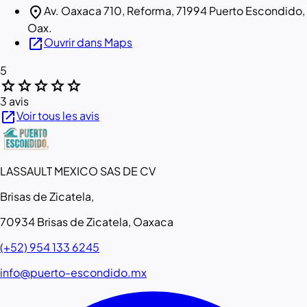
location_on
Av. Oaxaca 710, Reforma, 71994 Puerto Escondido,
Oax.
open_in_new
Ouvrir dans Maps
5
star
star
star
star
star
3 avis
open_in_new
Voir tous les avis
LASSAULT MEXICO SAS DE CV
Brisas de Zicatela,
70934 Brisas de Zicatela, Oaxaca
(+52) 954 133 6245
info@puerto-escondido.mx