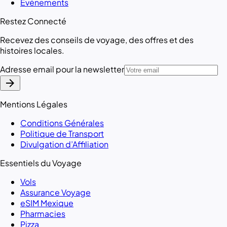
Événements
Restez Connecté
Recevez des conseils de voyage, des offres et des
histoires locales.
Adresse email pour la newsletter
arrow_forward
Mentions Légales
Conditions Générales
Politique de Transport
Divulgation d’Affiliation
Essentiels du Voyage
Vols
Assurance Voyage
eSIM Mexique
Pharmacies
Pizza