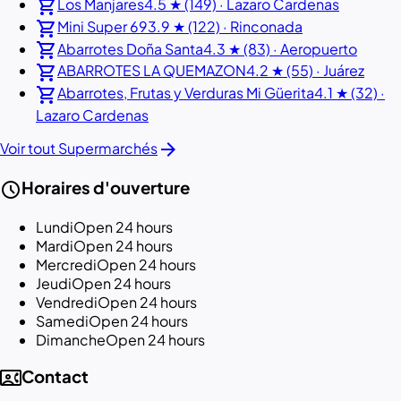
shopping_cart
Los Manjares
4.5 ★ (149) · Lazaro Cardenas
shopping_cart
Mini Super 69
3.9 ★ (122) · Rinconada
shopping_cart
Abarrotes Doña Santa
4.3 ★ (83) · Aeropuerto
shopping_cart
ABARROTES LA QUEMAZON
4.2 ★ (55) · Juárez
shopping_cart
Abarrotes, Frutas y Verduras Mi Güerita
4.1 ★ (32) ·
Lazaro Cardenas
arrow_forward
Voir tout Supermarchés
schedule
Horaires d'ouverture
Lundi
Open 24 hours
Mardi
Open 24 hours
Mercredi
Open 24 hours
Jeudi
Open 24 hours
Vendredi
Open 24 hours
Samedi
Open 24 hours
Dimanche
Open 24 hours
contact_phone
Contact