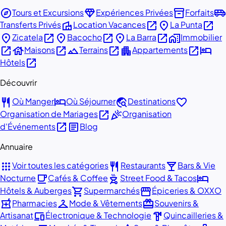
explore
diamond
inventory_2
airport_shuttle
Tours et Excursions
Expériences Privées
Forfaits
villa
open_in_new
place
open_in_new
Transferts Privés
Location Vacances
La Punta
place
open_in_new
place
open_in_new
place
open_in_new
home_work
Zicatela
Bacocho
La Barra
Immobilier
open_in_new
house
open_in_new
landscape
open_in_new
apartment
open_in_new
hotel
Maisons
Terrains
Appartements
open_in_new
Hôtels
Découvrir
restaurant
hotel
travel_explore
favorite
Où Manger
Où Séjourner
Destinations
open_in_new
celebration
Organisation de Mariages
Organisation
open_in_new
article
d'Événements
Blog
Annuaire
apps
restaurant
local_bar
Voir toutes les catégories
Restaurants
Bars & Vie
local_cafe
outdoor_grill
hotel
Nocturne
Cafés & Coffee
Street Food & Tacos
shopping_cart
storefront
Hôtels & Auberges
Supermarchés
Épiceries & OXXO
local_pharmacy
checkroom
redeem
Pharmacies
Mode & Vêtements
Souvenirs &
devices
hardware
Artisanat
Électronique & Technologie
Quincailleries &