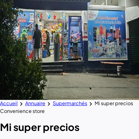
chevron_right
chevron_right
chevron_right
Accueil
Annuaire
Supermarchés
Mi super precios
Convenience store
Mi super precios