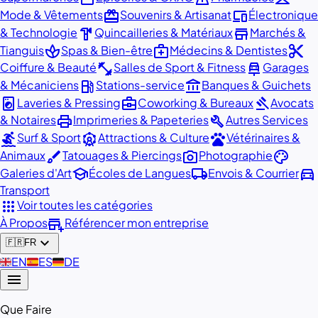
redeem
devices
Mode & Vêtements
Souvenirs & Artisanat
Électronique
hardware
store
& Technologie
Quincailleries & Matériaux
Marchés &
spa
medical_services
content_cut
Tianguis
Spas & Bien-être
Médecins & Dentistes
fitness_center
car_repair
Coiffure & Beauté
Salles de Sport & Fitness
Garages
local_gas_station
account_balance
& Mécaniciens
Stations-service
Banques & Guichets
local_laundry_service
business_center
gavel
Laveries & Pressing
Coworking & Bureaux
Avocats
print
build
& Notaires
Imprimeries & Papeteries
Autres Services
surfing
attractions
pets
Surf & Sport
Attractions & Culture
Vétérinaires &
brush
photo_camera
palette
Animaux
Tatouages & Piercings
Photographie
school
local_shipping
directions_car
Galeries d'Art
Écoles de Langues
Envois & Courrier
Transport
apps
Voir toutes les catégories
add_business
À Propos
Référencer mon entreprise
expand_more
🇫🇷
FR
🇬🇧
EN
🇪🇸
ES
🇩🇪
DE
menu
Que Faire