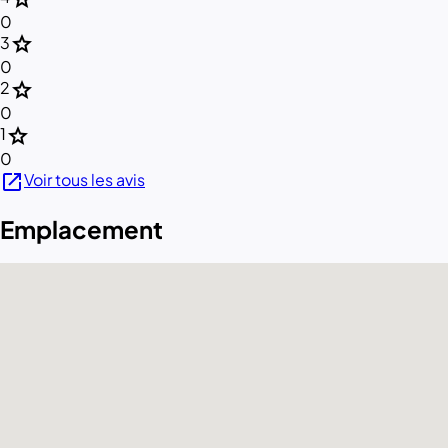
0
star
3
0
star
2
0
star
1
0
open_in_new
Voir tous les avis
Emplacement