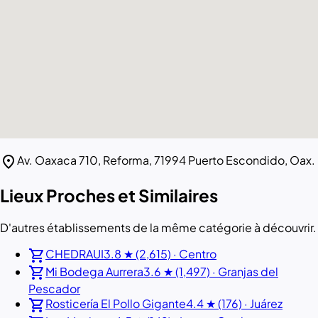
location_on
Av. Oaxaca 710, Reforma, 71994 Puerto Escondido, Oax.
Lieux Proches et Similaires
D'autres établissements de la même catégorie à découvrir.
shopping_cart
CHEDRAUI
3.8 ★ (2,615) · Centro
shopping_cart
Mi Bodega Aurrera
3.6 ★ (1,497) · Granjas del
Pescador
shopping_cart
Rosticería El Pollo Gigante
4.4 ★ (176) · Juárez