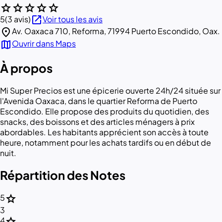
star
star
star
star
star
open_in_new
5
(3 avis)
Voir tous les avis
location_on
Av. Oaxaca 710, Reforma, 71994 Puerto Escondido, Oax.
map
Ouvrir dans Maps
À propos
Mi Super Precios est une épicerie ouverte 24h/24 située sur
l'Avenida Oaxaca, dans le quartier Reforma de Puerto
Escondido. Elle propose des produits du quotidien, des
snacks, des boissons et des articles ménagers à prix
abordables. Les habitants apprécient son accès à toute
heure, notamment pour les achats tardifs ou en début de
nuit.
Répartition des Notes
star
5
3
star
4