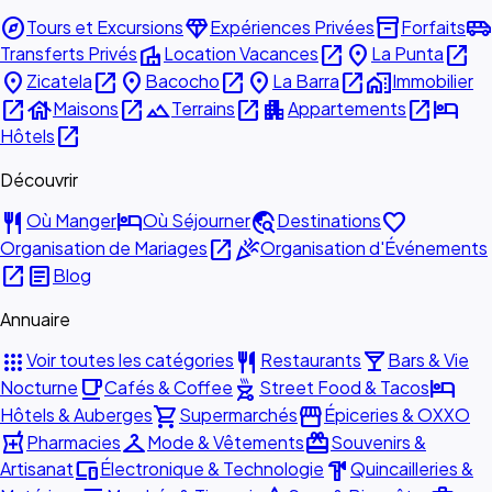
explore
diamond
inventory_2
airport_shuttle
Tours et Excursions
Expériences Privées
Forfaits
villa
open_in_new
place
open_in_new
Transferts Privés
Location Vacances
La Punta
place
open_in_new
place
open_in_new
place
open_in_new
home_work
Zicatela
Bacocho
La Barra
Immobilier
open_in_new
house
open_in_new
landscape
open_in_new
apartment
open_in_new
hotel
Maisons
Terrains
Appartements
open_in_new
Hôtels
Découvrir
restaurant
hotel
travel_explore
favorite
Où Manger
Où Séjourner
Destinations
open_in_new
celebration
Organisation de Mariages
Organisation d'Événements
open_in_new
article
Blog
Annuaire
apps
restaurant
local_bar
Voir toutes les catégories
Restaurants
Bars & Vie
local_cafe
outdoor_grill
hotel
Nocturne
Cafés & Coffee
Street Food & Tacos
shopping_cart
storefront
Hôtels & Auberges
Supermarchés
Épiceries & OXXO
local_pharmacy
checkroom
redeem
Pharmacies
Mode & Vêtements
Souvenirs &
devices
hardware
Artisanat
Électronique & Technologie
Quincailleries &