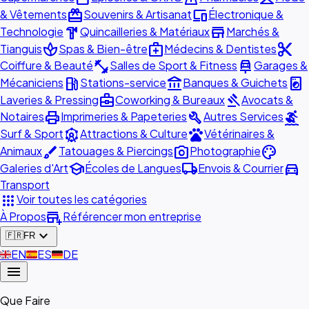
redeem
devices
& Vêtements
Souvenirs & Artisanat
Électronique &
hardware
store
Technologie
Quincailleries & Matériaux
Marchés &
spa
medical_services
content_cut
Tianguis
Spas & Bien-être
Médecins & Dentistes
fitness_center
car_repair
Coiffure & Beauté
Salles de Sport & Fitness
Garages &
local_gas_station
account_balance
local_laundry_service
Mécaniciens
Stations-service
Banques & Guichets
business_center
gavel
Laveries & Pressing
Coworking & Bureaux
Avocats &
print
build
surfing
Notaires
Imprimeries & Papeteries
Autres Services
attractions
pets
Surf & Sport
Attractions & Culture
Vétérinaires &
brush
photo_camera
palette
Animaux
Tatouages & Piercings
Photographie
school
local_shipping
directions_car
Galeries d'Art
Écoles de Langues
Envois & Courrier
Transport
apps
Voir toutes les catégories
add_business
À Propos
Référencer mon entreprise
expand_more
🇫🇷
FR
🇬🇧
EN
🇪🇸
ES
🇩🇪
DE
menu
Que Faire