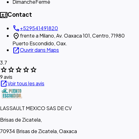
Dimanche
Fermé
contact_phone
Contact
call
+529541491820
location_on
frente a Milano, Av. Oaxaca 101, Centro, 71980
Puerto Escondido, Oax.
open_in_new
Ouvrir dans Maps
3.7
star
star
star
star
star
9 avis
open_in_new
Voir tous les avis
LASSAULT MEXICO SAS DE CV
Brisas de Zicatela,
70934 Brisas de Zicatela, Oaxaca