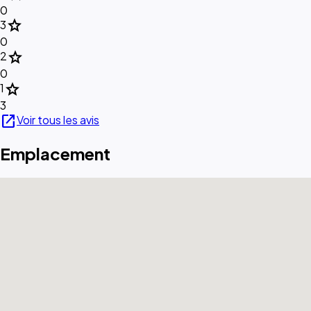
0
star
3
0
star
2
0
star
1
3
open_in_new
Voir tous les avis
Emplacement