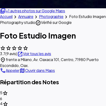
photo_library
+1 autres photos sur Google Maps
chevron_right
chevron_right
chevron_right
Accueil
Annuaire
Photographie
Foto Estudio Imagen
verified
Photography studio
Vérifié sur Google
Foto Estudio Imagen
star
star
star
star
star
open_in_new
3.7
(9 avis)
Voir tous les avis
location_on
frente a Milano, Av. Oaxaca 101, Centro, 71980 Puerto
Escondido, Oax.
call
map
Appeler
Ouvrir dans Maps
Répartition des Notes
star
5
6
star
4