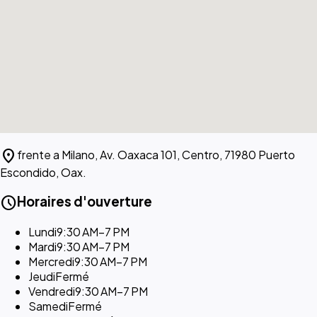
location_on
frente a Milano, Av. Oaxaca 101, Centro, 71980 Puerto
Escondido, Oax.
schedule
Horaires d'ouverture
Lundi
9:30 AM–7 PM
Mardi
9:30 AM–7 PM
Mercredi
9:30 AM–7 PM
Jeudi
Fermé
Vendredi
9:30 AM–7 PM
Samedi
Fermé