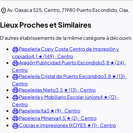
location_on
Av. Oaxaca 525, Centro, 71980 Puerto Escondido, Oax.
Lieux Proches et Similaires
D'autres établissements de la même catégorie à découvrir.
print
Papeleria Copy Costa Centro de Impresión y
copiado
4.1 ★ (149) · Centro
print
Aragón Publicidad Puerto Escondido
3.8 ★ (24) ·
Centro
print
Papelería Cristal de Puerto Escondido
3.8 ★ (13) ·
Centro
print
Papelerías Nieto
3.5 ★ (13) · Centro
print
Papelería y Mobiliario Escolar Juniors
4 ★ (12) ·
Centro
print
Papelería Ita
3 ★ (9) · Centro
print
Papeleria Minerva
4.5 ★ (2) · Centro
print
Copias e impresiones IXOYE
5 ★ (1) · Centro