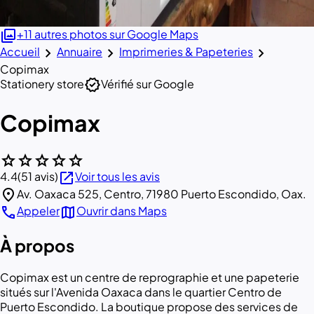
photo_library
+11 autres photos sur Google Maps
chevron_right
chevron_right
chevron_right
Accueil
Annuaire
Imprimeries & Papeteries
Copimax
verified
Stationery store
Vérifié sur Google
Copimax
star
star
star
star
star
open_in_new
4.4
(51 avis)
Voir tous les avis
location_on
Av. Oaxaca 525, Centro, 71980 Puerto Escondido, Oax.
call
map
Appeler
Ouvrir dans Maps
À propos
Copimax est un centre de reprographie et une papeterie
situés sur l'Avenida Oaxaca dans le quartier Centro de
Puerto Escondido. La boutique propose des services de