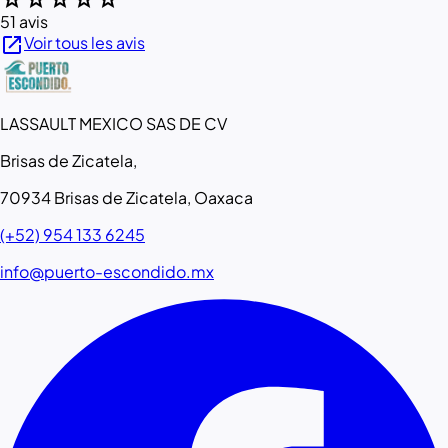
51 avis
open_in_new
Voir tous les avis
LASSAULT MEXICO SAS DE CV
Brisas de Zicatela,
70934 Brisas de Zicatela, Oaxaca
(+52) 954 133 6245
info@puerto-escondido.mx