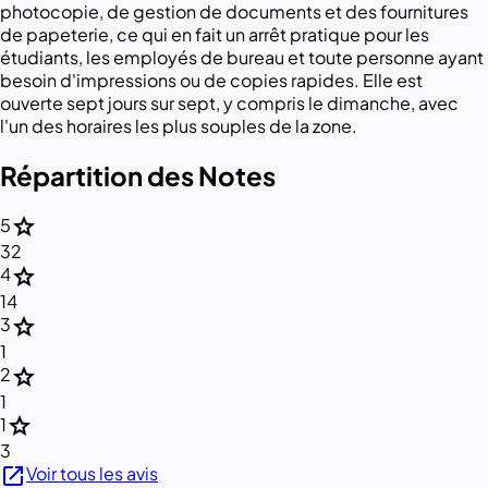
photocopie, de gestion de documents et des fournitures
de papeterie, ce qui en fait un arrêt pratique pour les
étudiants, les employés de bureau et toute personne ayant
besoin d'impressions ou de copies rapides. Elle est
ouverte sept jours sur sept, y compris le dimanche, avec
l'un des horaires les plus souples de la zone.
Répartition des Notes
star
5
32
star
4
14
star
3
1
star
2
1
star
1
3
open_in_new
Voir tous les avis