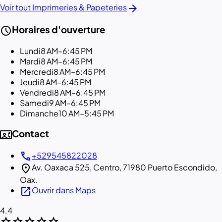
arrow_forward
Voir tout Imprimeries & Papeteries
schedule
Horaires d'ouverture
Lundi
8 AM–6:45 PM
Mardi
8 AM–6:45 PM
Mercredi
8 AM–6:45 PM
Jeudi
8 AM–6:45 PM
Vendredi
8 AM–6:45 PM
Samedi
9 AM–6:45 PM
Dimanche
10 AM–5:45 PM
contact_phone
Contact
call
+529545822028
location_on
Av. Oaxaca 525, Centro, 71980 Puerto Escondido,
Oax.
open_in_new
Ouvrir dans Maps
4.4
star
star
star
star
star