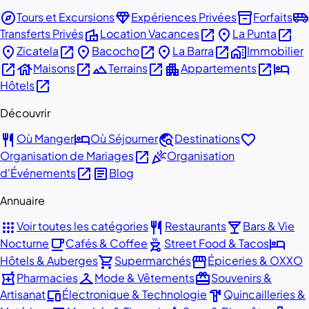
explore
diamond
inventory_2
airport_shuttle
Tours et Excursions
Expériences Privées
Forfaits
villa
open_in_new
place
open_in_new
Transferts Privés
Location Vacances
La Punta
place
open_in_new
place
open_in_new
place
open_in_new
home_work
Zicatela
Bacocho
La Barra
Immobilier
open_in_new
house
open_in_new
landscape
open_in_new
apartment
open_in_new
hotel
Maisons
Terrains
Appartements
open_in_new
Hôtels
Découvrir
restaurant
hotel
travel_explore
favorite
Où Manger
Où Séjourner
Destinations
open_in_new
celebration
Organisation de Mariages
Organisation
open_in_new
article
d'Événements
Blog
Annuaire
apps
restaurant
local_bar
Voir toutes les catégories
Restaurants
Bars & Vie
local_cafe
outdoor_grill
hotel
Nocturne
Cafés & Coffee
Street Food & Tacos
shopping_cart
storefront
Hôtels & Auberges
Supermarchés
Épiceries & OXXO
local_pharmacy
checkroom
redeem
Pharmacies
Mode & Vêtements
Souvenirs &
devices
hardware
Artisanat
Électronique & Technologie
Quincailleries &