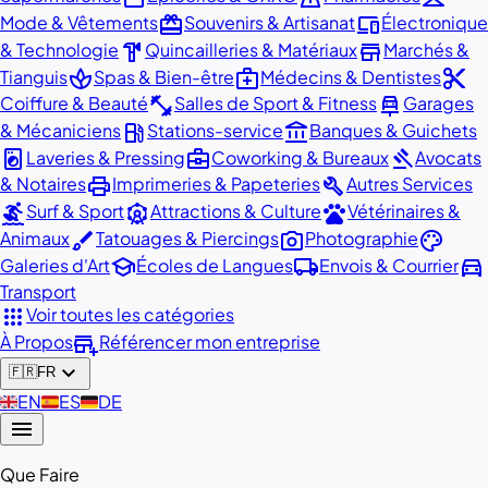
redeem
devices
Mode & Vêtements
Souvenirs & Artisanat
Électronique
hardware
store
& Technologie
Quincailleries & Matériaux
Marchés &
spa
medical_services
content_cut
Tianguis
Spas & Bien-être
Médecins & Dentistes
fitness_center
car_repair
Coiffure & Beauté
Salles de Sport & Fitness
Garages
local_gas_station
account_balance
& Mécaniciens
Stations-service
Banques & Guichets
local_laundry_service
business_center
gavel
Laveries & Pressing
Coworking & Bureaux
Avocats
print
build
& Notaires
Imprimeries & Papeteries
Autres Services
surfing
attractions
pets
Surf & Sport
Attractions & Culture
Vétérinaires &
brush
photo_camera
palette
Animaux
Tatouages & Piercings
Photographie
school
local_shipping
directions_car
Galeries d'Art
Écoles de Langues
Envois & Courrier
Transport
apps
Voir toutes les catégories
add_business
À Propos
Référencer mon entreprise
expand_more
🇫🇷
FR
🇬🇧
EN
🇪🇸
ES
🇩🇪
DE
menu
Que Faire