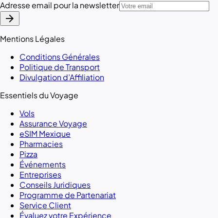
Adresse email pour la newsletter
arrow_forward
Mentions Légales
Conditions Générales
Politique de Transport
Divulgation d’Affiliation
Essentiels du Voyage
Vols
Assurance Voyage
eSIM Mexique
Pharmacies
Pizza
Événements
Entreprises
Conseils Juridiques
Programme de Partenariat
Service Client
Évaluez votre Expérience