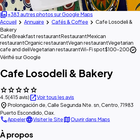
photo_library
+383 autres photos sur Google Maps
chevron_right
chevron_right
chevron_right
Accueil
Annuaire
Cafés & Coffee
Cafe Losodeli &
Bakery
Cafe
Breakfast restaurant
Restaurant
Mexican
restaurant
Organic restaurant
Vegan restaurant
Vegetarian
verified
cafe and deli
Vegetarian restaurant
Wi-Fi spot
$100–200
Vérifié sur Google
Cafe Losodeli & Bakery
star
star
star
star
star
open_in_new
4.5
(415 avis)
Voir tous les avis
location_on
Prolongación de, Calle Segunda Nte. sn, Centro, 71983
Puerto Escondido, Oax.
call
language
map
Appeler
Visiter le Site
Ouvrir dans Maps
À propos