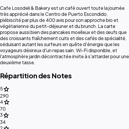
Cafe Losodeli & Bakery est un café ouvert toute la journée
très apprécié dans le Centro de Puerto Escondido,
plébiscité par plus de 400 avis pour son approche bio et
végétarienne du petit-déjeuner et du brunch. La carte
propose aussi bien des pancakes moelleux et des œufs que
des croissants fraîchement cuits et des cafés de spécialité,
séduisant autant les surfeurs en quête d'énergie que les
voyageurs désireux d'un repas sain. Wi-Fi disponible, et
l'atmosphère jardin décontractée invite à s'attarder pour une
deuxième tasse.
Répartition des Notes
star
5
290
star
4
70
star
3
34
star
2