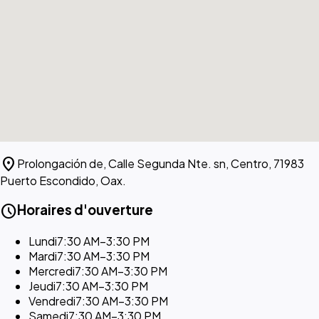
location_on
Prolongación de, Calle Segunda Nte. sn, Centro, 71983
Puerto Escondido, Oax.
schedule
Horaires d'ouverture
Lundi
7:30 AM–3:30 PM
Mardi
7:30 AM–3:30 PM
Mercredi
7:30 AM–3:30 PM
Jeudi
7:30 AM–3:30 PM
Vendredi
7:30 AM–3:30 PM
Samedi
7:30 AM–3:30 PM