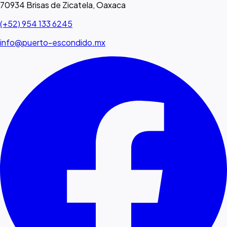
70934 Brisas de Zicatela, Oaxaca
(+52) 954 133 6245
info@puerto-escondido.mx