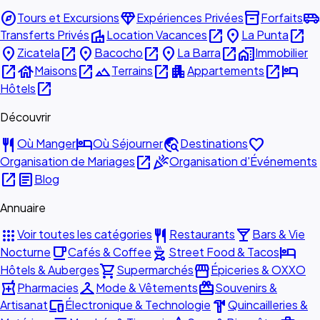
explore
diamond
inventory_2
airport_shuttle
Tours et Excursions
Expériences Privées
Forfaits
villa
open_in_new
place
open_in_new
Transferts Privés
Location Vacances
La Punta
place
open_in_new
place
open_in_new
place
open_in_new
home_work
Zicatela
Bacocho
La Barra
Immobilier
open_in_new
house
open_in_new
landscape
open_in_new
apartment
open_in_new
hotel
Maisons
Terrains
Appartements
open_in_new
Hôtels
Découvrir
restaurant
hotel
travel_explore
favorite
Où Manger
Où Séjourner
Destinations
open_in_new
celebration
Organisation de Mariages
Organisation d'Événements
open_in_new
article
Blog
Annuaire
apps
restaurant
local_bar
Voir toutes les catégories
Restaurants
Bars & Vie
local_cafe
outdoor_grill
hotel
Nocturne
Cafés & Coffee
Street Food & Tacos
shopping_cart
storefront
Hôtels & Auberges
Supermarchés
Épiceries & OXXO
local_pharmacy
checkroom
redeem
Pharmacies
Mode & Vêtements
Souvenirs &
devices
hardware
Artisanat
Électronique & Technologie
Quincailleries &