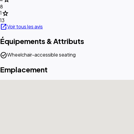
8
star
1
13
open_in_new
Voir tous les avis
Équipements & Attributs
check_circle
Wheelchair-accessible seating
Emplacement