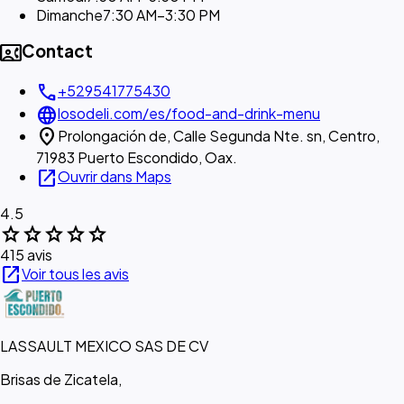
Dimanche
7:30 AM–3:30 PM
contact_phone
Contact
call
+529541775430
language
losodeli.com/es/food-and-drink-menu
location_on
Prolongación de, Calle Segunda Nte. sn, Centro,
71983 Puerto Escondido, Oax.
open_in_new
Ouvrir dans Maps
4.5
star
star
star
star
star
415 avis
open_in_new
Voir tous les avis
LASSAULT MEXICO SAS DE CV
Brisas de Zicatela,