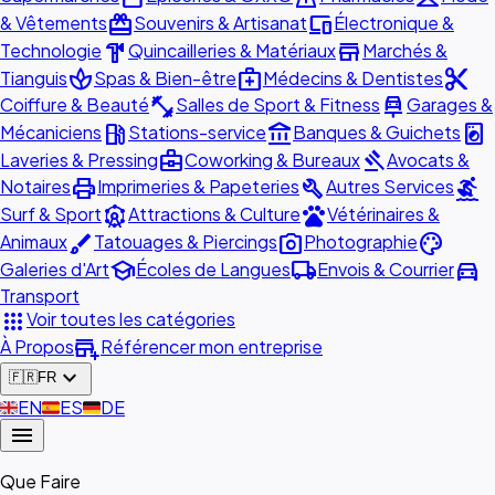
redeem
devices
& Vêtements
Souvenirs & Artisanat
Électronique &
hardware
store
Technologie
Quincailleries & Matériaux
Marchés &
spa
medical_services
content_cut
Tianguis
Spas & Bien-être
Médecins & Dentistes
fitness_center
car_repair
Coiffure & Beauté
Salles de Sport & Fitness
Garages &
local_gas_station
account_balance
local_laundry_service
Mécaniciens
Stations-service
Banques & Guichets
business_center
gavel
Laveries & Pressing
Coworking & Bureaux
Avocats &
print
build
surfing
Notaires
Imprimeries & Papeteries
Autres Services
attractions
pets
Surf & Sport
Attractions & Culture
Vétérinaires &
brush
photo_camera
palette
Animaux
Tatouages & Piercings
Photographie
school
local_shipping
directions_car
Galeries d'Art
Écoles de Langues
Envois & Courrier
Transport
apps
Voir toutes les catégories
add_business
À Propos
Référencer mon entreprise
expand_more
🇫🇷
FR
🇬🇧
EN
🇪🇸
ES
🇩🇪
DE
menu
Que Faire