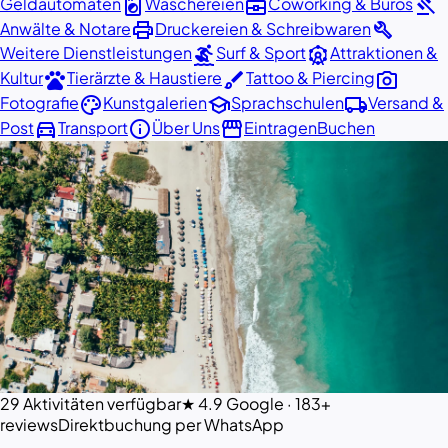
local_laundry_service
business_center
gavel
Geldautomaten
Wäschereien
Coworking & Büros
print
build
Anwälte & Notare
Druckereien & Schreibwaren
surfing
attractions
Weitere Dienstleistungen
Surf & Sport
Attraktionen &
pets
brush
photo_camera
Kultur
Tierärzte & Haustiere
Tattoo & Piercing
palette
school
local_shipping
Fotografie
Kunstgalerien
Sprachschulen
Versand &
directions_car
info
storefront
Post
Transport
Über Uns
Eintragen
Buchen
29 Aktivitäten verfügbar
★ 4.9 Google · 183+
reviews
Direktbuchung per WhatsApp