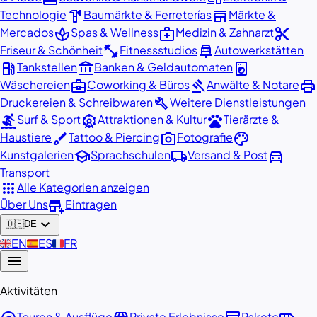
hardware
store
Technologie
Baumärkte & Ferreterías
Märkte &
spa
medical_services
content_cut
Mercados
Spas & Wellness
Medizin & Zahnarzt
fitness_center
car_repair
Friseur & Schönheit
Fitnessstudios
Autowerkstätten
local_gas_station
account_balance
local_laundry_service
Tankstellen
Banken & Geldautomaten
business_center
gavel
print
Wäschereien
Coworking & Büros
Anwälte & Notare
build
Druckereien & Schreibwaren
Weitere Dienstleistungen
surfing
attractions
pets
Surf & Sport
Attraktionen & Kultur
Tierärzte &
brush
photo_camera
palette
Haustiere
Tattoo & Piercing
Fotografie
school
local_shipping
directions_car
Kunstgalerien
Sprachschulen
Versand & Post
Transport
apps
Alle Kategorien anzeigen
add_business
Über Uns
Eintragen
expand_more
🇩🇪
DE
🇬🇧
EN
🇪🇸
ES
🇫🇷
FR
menu
Aktivitäten
Touren & Ausflüge
Private Erlebnisse
Pakete