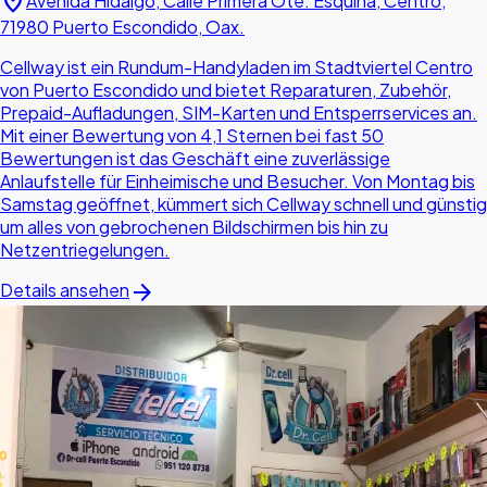
location_on
Avenida Hidalgo, Calle Primera Ote. Esquina, Centro,
71980 Puerto Escondido, Oax.
Cellway ist ein Rundum-Handyladen im Stadtviertel Centro
von Puerto Escondido und bietet Reparaturen, Zubehör,
Prepaid-Aufladungen, SIM-Karten und Entsperrservices an.
Mit einer Bewertung von 4,1 Sternen bei fast 50
Bewertungen ist das Geschäft eine zuverlässige
Anlaufstelle für Einheimische und Besucher. Von Montag bis
Samstag geöffnet, kümmert sich Cellway schnell und günstig
um alles von gebrochenen Bildschirmen bis hin zu
Netzentriegelungen.
arrow_forward
Details ansehen