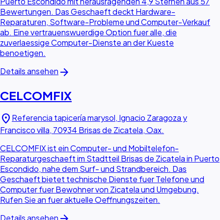
Puerto Escondido mit herausragenden 4,9 Sternen aus 57
Bewertungen. Das Geschaeft deckt Hardware-
Reparaturen, Software-Probleme und Computer-Verkauf
ab. Eine vertrauenswuerdige Option fuer alle, die
zuverlaessige Computer-Dienste an der Kueste
benoetigen.
arrow_forward
Details ansehen
CELCOMFIX
location_on
Referencia tapicería marysol, Ignacio Zaragoza y
Francisco villa, 70934 Brisas de Zicatela, Oax.
CELCOMFIX ist ein Computer- und Mobiltelefon-
Reparaturgeschaeft im Stadtteil Brisas de Zicatela in Puerto
Escondido, nahe dem Surf- und Strandbereich. Das
Geschaeft bietet technische Dienste fuer Telefone und
Computer fuer Bewohner von Zicatela und Umgebung.
Rufen Sie an fuer aktuelle Oeffnungszeiten.
arrow_forward
Details ansehen