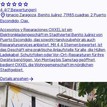
star
star
star
star
star
4.4
(7 Bewertungen)
location_on
Ignacio Zaragoza, Benito Juárez, 71985 cuadras, 2 Puerto
Escondido, Oax.
Accesorios y Reparaciones OXXEL ist ein
Elektronikladengeschäft im Stadtviertel Benito Juárez von
Puerto Escondido, das sowohl Handyzubehör als auch
Reparaturservices anbietet. Mit 4,4 Sternen bewertet, ist
das Geschäft eine praktische Anlaufstelle für alle, die Hüllen,
Ladekabel, Schutzfolien oder Vor-Ort-Reparaturen für ihre
Geräte benötigen. Von Montag bis Samstag geöffnet,
bedient OXXEL die Wohngemeinschaft im nördlichen
Stadtgebiet.
arrow_forward
Details ansehen