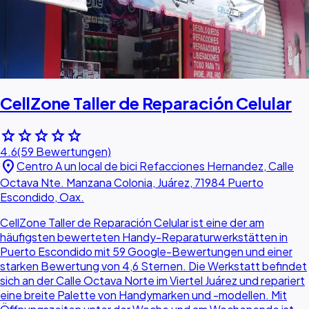
CellZone Taller de Reparación Celular
star
star
star
star
star
4.6
(59 Bewertungen)
location_on
Centro A un local de bici Refacciones Hernandez, Calle
Octava Nte. Manzana Colonia, Juárez, 71984 Puerto
Escondido, Oax.
CellZone Taller de Reparación Celular ist eine der am
häufigsten bewerteten Handy-Reparaturwerkstätten in
Puerto Escondido mit 59 Google-Bewertungen und einer
starken Bewertung von 4,6 Sternen. Die Werkstatt befindet
sich an der Calle Octava Norte im Viertel Juárez und repariert
eine breite Palette von Handymarken und -modellen. Mit