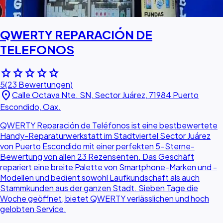
QWERTY REPARACIÓN DE
TELEFONOS
star
star
star
star
star
5
(23 Bewertungen)
location_on
Calle Octava Nte. SN, Sector Juárez, 71984 Puerto
Escondido, Oax.
QWERTY Reparación de Teléfonos ist eine bestbewertete
Handy-Reparaturwerkstatt im Stadtviertel Sector Juárez
von Puerto Escondido mit einer perfekten 5-Sterne-
Bewertung von allen 23 Rezensenten. Das Geschäft
repariert eine breite Palette von Smartphone-Marken und -
Modellen und bedient sowohl Laufkundschaft als auch
Stammkunden aus der ganzen Stadt. Sieben Tage die
Woche geöffnet, bietet QWERTY verlässlichen und hoch
gelobten Service.