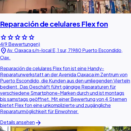
Reparación de celulares Flex fon
star
star
star
star
star
4
(9 Bewertungen)
location_on
Av. Oaxaca s/n-local E, 1 sur, 71980 Puerto Escondido,
Oax.
Reparación de celulares Flex fon ist eine Handy-
Reparaturwerkstatt an der Avenida Oaxaca im Zentrum von
Puerto Escondido, die Kunden aus den umliegenden Vierteln
bedient. Das Geschäft führt gängige Reparaturen für
verschiedene Smartphone-Marken durch und ist montags
bis samstags geöffnet. Mit einer Bewertung von 4 Sternen
bietet Flex fon eine unkomplizierte und zugängliche
Reparaturmöglichkeit für Einwohner.
arrow_forward
Details ansehen