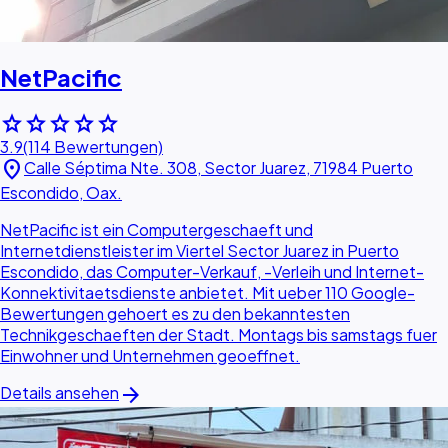
NetPacific
star
star
star
star
star
3.9
(114 Bewertungen)
location_on
Calle Séptima Nte. 308, Sector Juarez, 71984 Puerto
Escondido, Oax.
NetPacific ist ein Computergeschaeft und
Internetdienstleister im Viertel Sector Juarez in Puerto
Escondido, das Computer-Verkauf, -Verleih und Internet-
Konnektivitaetsdienste anbietet. Mit ueber 110 Google-
Bewertungen gehoert es zu den bekanntesten
Technikgeschaeften der Stadt. Montags bis samstags fuer
Einwohner und Unternehmen geoeffnet.
arrow_forward
Details ansehen