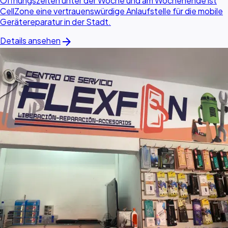
Öffnungszeiten unter der Woche und am Wochenende ist
CellZone eine vertrauenswürdige Anlaufstelle für die mobile
Gerätereparatur in der Stadt.
arrow_forward
Details ansehen