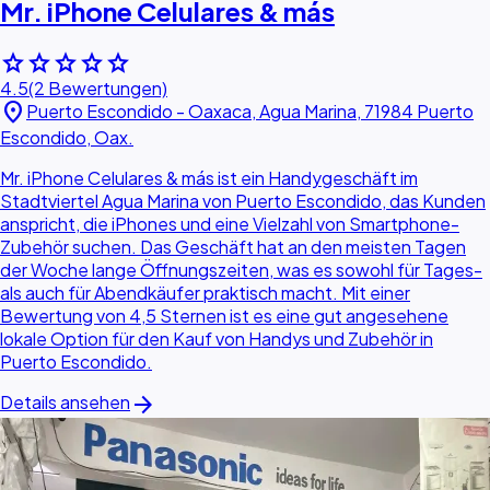
Mr. iPhone Celulares & más
star
star
star
star
star
4.5
(2 Bewertungen)
location_on
Puerto Escondido - Oaxaca, Agua Marina, 71984 Puerto
Escondido, Oax.
Mr. iPhone Celulares & más ist ein Handygeschäft im
Stadtviertel Agua Marina von Puerto Escondido, das Kunden
anspricht, die iPhones und eine Vielzahl von Smartphone-
Zubehör suchen. Das Geschäft hat an den meisten Tagen
der Woche lange Öffnungszeiten, was es sowohl für Tages-
als auch für Abendkäufer praktisch macht. Mit einer
Bewertung von 4,5 Sternen ist es eine gut angesehene
lokale Option für den Kauf von Handys und Zubehör in
Puerto Escondido.
arrow_forward
Details ansehen