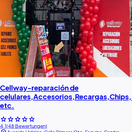
Cellway-reparación de
celulares,Accesorios,Recargas,Chips,
etc.
star
star
star
star
star
4.1
(48 Bewertungen)