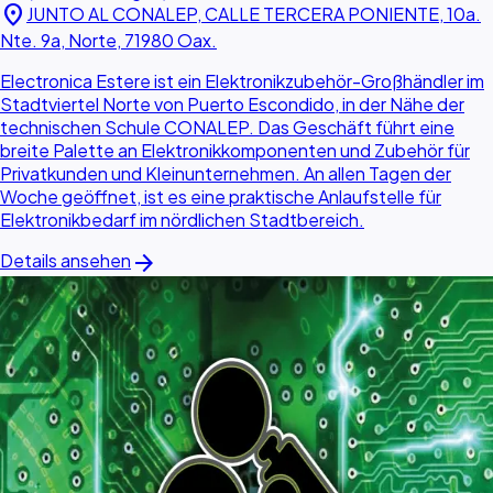
location_on
JUNTO AL CONALEP, CALLE TERCERA PONIENTE, 10a.
Nte. 9a, Norte, 71980 Oax.
Electronica Estere ist ein Elektronikzubehör-Großhändler im
Stadtviertel Norte von Puerto Escondido, in der Nähe der
technischen Schule CONALEP. Das Geschäft führt eine
breite Palette an Elektronikkomponenten und Zubehör für
Privatkunden und Kleinunternehmen. An allen Tagen der
Woche geöffnet, ist es eine praktische Anlaufstelle für
Elektronikbedarf im nördlichen Stadtbereich.
arrow_forward
Details ansehen