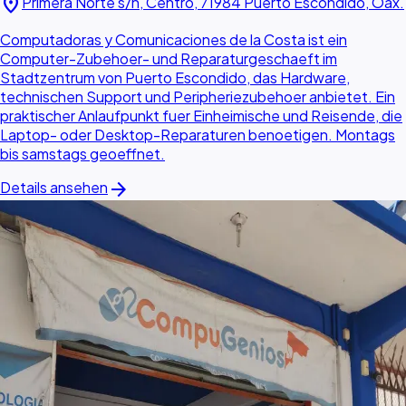
location_on
Primera Norte s/n, Centro, 71984 Puerto Escondido, Oax.
Computadoras y Comunicaciones de la Costa ist ein
Computer-Zubehoer- und Reparaturgeschaeft im
Stadtzentrum von Puerto Escondido, das Hardware,
technischen Support und Peripheriezubehoer anbietet. Ein
praktischer Anlaufpunkt fuer Einheimische und Reisende, die
Laptop- oder Desktop-Reparaturen benoetigen. Montags
bis samstags geoeffnet.
arrow_forward
Details ansehen