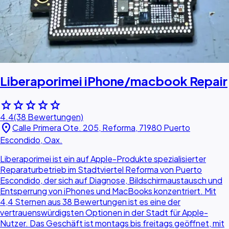
Liberaporimei iPhone/macbook Repair
star
star
star
star
star
4.4
(38 Bewertungen)
location_on
Calle Primera Ote. 205, Reforma, 71980 Puerto
Escondido, Oax.
Liberaporimei ist ein auf Apple-Produkte spezialisierter
Reparaturbetrieb im Stadtviertel Reforma von Puerto
Escondido, der sich auf Diagnose, Bildschirmaustausch und
Entsperrung von iPhones und MacBooks konzentriert. Mit
4,4 Sternen aus 38 Bewertungen ist es eine der
vertrauenswürdigsten Optionen in der Stadt für Apple-
Nutzer. Das Geschäft ist montags bis freitags geöffnet, mit