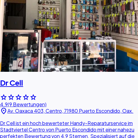
Dr Cell
star
star
star
star
star
4.9
(9 Bewertungen)
location_on
Av. Oaxaca 403, Centro, 71980 Puerto Escondido, Oax.
Dr Cell ist ein hoch bewerteter Handy-Reparaturservice im
Stadtviertel Centro von Puerto Escondido mit einer nahezu
perfekten Bewertung von 4,9 Sternen. Spezialisiert auf die