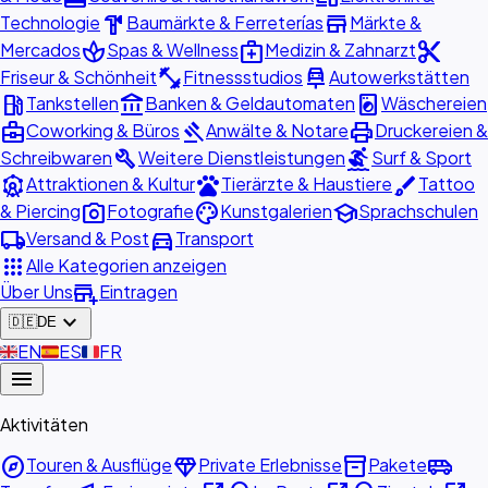
hardware
store
Technologie
Baumärkte & Ferreterías
Märkte &
spa
medical_services
content_cut
Mercados
Spas & Wellness
Medizin & Zahnarzt
fitness_center
car_repair
Friseur & Schönheit
Fitnessstudios
Autowerkstätten
local_gas_station
account_balance
local_laundry_service
Tankstellen
Banken & Geldautomaten
Wäschereien
business_center
gavel
print
Coworking & Büros
Anwälte & Notare
Druckereien &
build
surfing
Schreibwaren
Weitere Dienstleistungen
Surf & Sport
attractions
pets
brush
Attraktionen & Kultur
Tierärzte & Haustiere
Tattoo
photo_camera
palette
school
& Piercing
Fotografie
Kunstgalerien
Sprachschulen
local_shipping
directions_car
Versand & Post
Transport
apps
Alle Kategorien anzeigen
add_business
Über Uns
Eintragen
expand_more
🇩🇪
DE
🇬🇧
EN
🇪🇸
ES
🇫🇷
FR
menu
Aktivitäten
explore
diamond
inventory_2
airport_shuttle
Touren & Ausflüge
Private Erlebnisse
Pakete