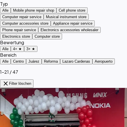
Typ
Alle
Mobile phone repair shop
Cell phone store
Computer repair service
Musical instrument store
Computer accessories store
Appliance repair service
Phone repair service
Electronics accessories wholesaler
Electronics store
Computer store
Bewertung
Alle
4+ ★
3+ ★
Bereich
Alle
Centro
Juárez
Reforma
Lazaro Cardenas
Aeropuerto
1–21 / 47
close
Filter löschen