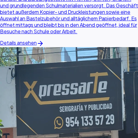
und grundlegenden Schulmaterialien versorgt. Das Geschäft
bietet außerdem Kopier- und Druckleistungen sowie eine
Auswahl an Bastelzubehör und alltäglichem Papierbedarf. Es
öffnet mittags und bleibt bis in den Abend geöffnet, ideal für
Besuche nach Schule oder Arbeit.
arrow_forward
Details ansehen