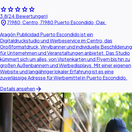
star
star
star
star
star
3.8
(24 Bewertungen)
location_on
71980, Centro, 71980 Puerto Escondido, Oax.
Aragón Publicidad Puerto Escondido ist ein
Digitaldruckstudio und Werbeservice im Centro, das
Großformatdruck, Vinylbanner und individuelle Beschilderung
für Unternehmen und Veranstaltungen anbietet. Das Studio
kümmert sich um alles, von Visitenkarten und Flyern bis hin zu
großen Außenbannern und Werbedisplays. Mit einer eigenen
Website und langjähriger lokaler Erfahrung ist es eine
zuverlässige Adresse für Werbemittel in Puerto Escondido.
arrow_forward
Details ansehen