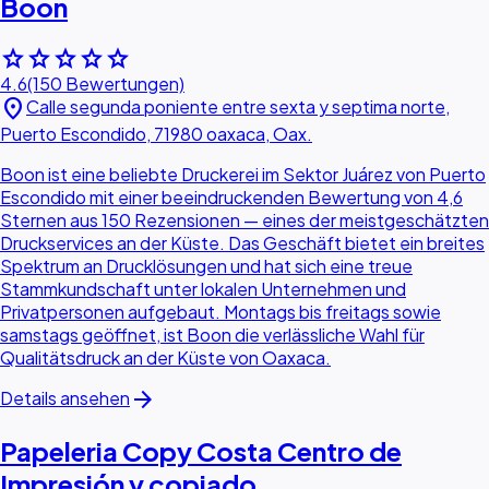
Boon
star
star
star
star
star
4.6
(150 Bewertungen)
location_on
Calle segunda poniente entre sexta y septima norte,
Puerto Escondido, 71980 oaxaca, Oax.
Boon ist eine beliebte Druckerei im Sektor Juárez von Puerto
Escondido mit einer beeindruckenden Bewertung von 4,6
Sternen aus 150 Rezensionen — eines der meistgeschätzten
Druckservices an der Küste. Das Geschäft bietet ein breites
Spektrum an Drucklösungen und hat sich eine treue
Stammkundschaft unter lokalen Unternehmen und
Privatpersonen aufgebaut. Montags bis freitags sowie
samstags geöffnet, ist Boon die verlässliche Wahl für
Qualitätsdruck an der Küste von Oaxaca.
arrow_forward
Details ansehen
Papeleria Copy Costa Centro de
Impresión y copiado