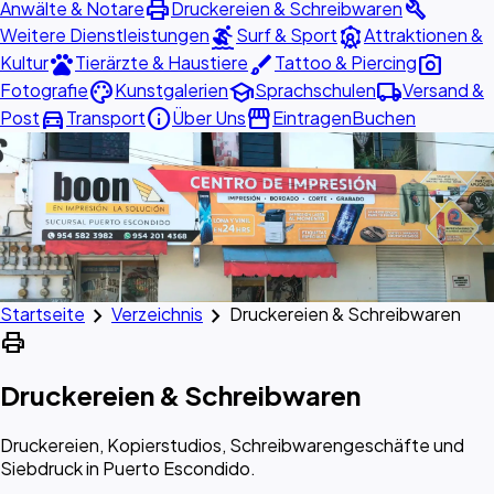
print
build
Anwälte & Notare
Druckereien & Schreibwaren
surfing
attractions
Weitere Dienstleistungen
Surf & Sport
Attraktionen &
pets
brush
photo_camera
Kultur
Tierärzte & Haustiere
Tattoo & Piercing
palette
school
local_shipping
Fotografie
Kunstgalerien
Sprachschulen
Versand &
directions_car
info
storefront
Post
Transport
Über Uns
Eintragen
Buchen
chevron_right
chevron_right
Startseite
Verzeichnis
Druckereien & Schreibwaren
print
Druckereien & Schreibwaren
Druckereien, Kopierstudios, Schreibwarengeschäfte und
Siebdruck in Puerto Escondido.