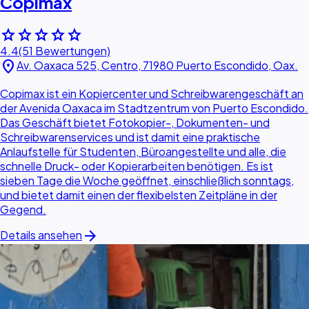
Copimax
star
star
star
star
star
4.4
(51 Bewertungen)
location_on
Av. Oaxaca 525, Centro, 71980 Puerto Escondido, Oax.
Copimax ist ein Kopiercenter und Schreibwarengeschäft an
der Avenida Oaxaca im Stadtzentrum von Puerto Escondido.
Das Geschäft bietet Fotokopier-, Dokumenten- und
Schreibwarenservices und ist damit eine praktische
Anlaufstelle für Studenten, Büroangestellte und alle, die
schnelle Druck- oder Kopierarbeiten benötigen. Es ist
sieben Tage die Woche geöffnet, einschließlich sonntags,
und bietet damit einen der flexibelsten Zeitpläne in der
Gegend.
arrow_forward
Details ansehen