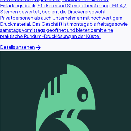
Einladungsdruck, Stickerei und Stempelherstellung. Mit 4,3
Sternen bewertet, bedient die Druckerei sowohl
Privatpersonen als auch Unternehmen mit hochwertigem
Druckmaterial. Das Geschäft ist montags bis freitags sowie
samstags vormittags geöffnet und bietet damit eine
praktische Rundum-Drucklösung an der Küste.
arrow_forward
Details ansehen