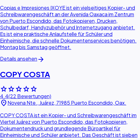
Copias e Impresiones IXOYE ist ein vielseitiges Kopier- und
Schreibwarengeschäft an der Avenida Oaxaca im Zentrum
von Puerto Escondido, das Fotokopieren, Drucken,
Schulbedarf, Handyzubehör und Internetzugang anbietet.
Es ist eine praktische Anlaufstelle für Schüler und
Einheimische, die schnelle Dokumentenservices benötigen.
Montag bis Samstag geöffnet.
arrow_forward
Details ansehen
COPY COSTA
star
star
star
star
star
4.4
(22 Bewertungen)
location_on
Novena Nte., Juárez, 71985 Puerto Escondido, Oax.
COPY COSTA ist ein Kopier- und Schreibwarengeschäft im
Viertel Juárez von Puerto Escondido, das Fotokopieren,
Dokumentendruck und grundlegende Büroartikel für
Einheimische und Schüler anbietet. Das Geschäft ist sieben