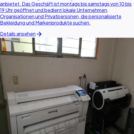
anbietet. Das Geschäft ist montags bis samstags von 10 bis
19 Uhr geöffnet und bedient lokale Unternehmen,
Organisationen und Privatpersonen, die personalisierte
Bekleidung und Markenprodukte suchen.
arrow_forward
Details ansehen