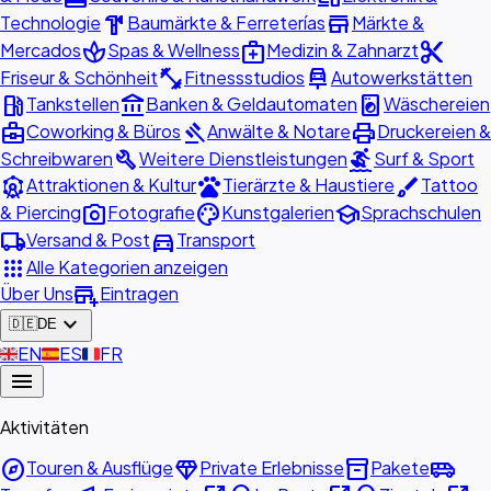
hardware
store
Technologie
Baumärkte & Ferreterías
Märkte &
spa
medical_services
content_cut
Mercados
Spas & Wellness
Medizin & Zahnarzt
fitness_center
car_repair
Friseur & Schönheit
Fitnessstudios
Autowerkstätten
local_gas_station
account_balance
local_laundry_service
Tankstellen
Banken & Geldautomaten
Wäschereien
business_center
gavel
print
Coworking & Büros
Anwälte & Notare
Druckereien &
build
surfing
Schreibwaren
Weitere Dienstleistungen
Surf & Sport
attractions
pets
brush
Attraktionen & Kultur
Tierärzte & Haustiere
Tattoo
photo_camera
palette
school
& Piercing
Fotografie
Kunstgalerien
Sprachschulen
local_shipping
directions_car
Versand & Post
Transport
apps
Alle Kategorien anzeigen
add_business
Über Uns
Eintragen
expand_more
🇩🇪
DE
🇬🇧
EN
🇪🇸
ES
🇫🇷
FR
menu
Aktivitäten
explore
diamond
inventory_2
airport_shuttle
Touren & Ausflüge
Private Erlebnisse
Pakete