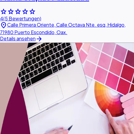
star
star
star
star
star
4
(5 Bewertungen)
location_on
Calle Primera Oriente, Calle Octava Nte. esq, Hidalgo,
71980 Puerto Escondido, Oax.
arrow_forward
Details ansehen