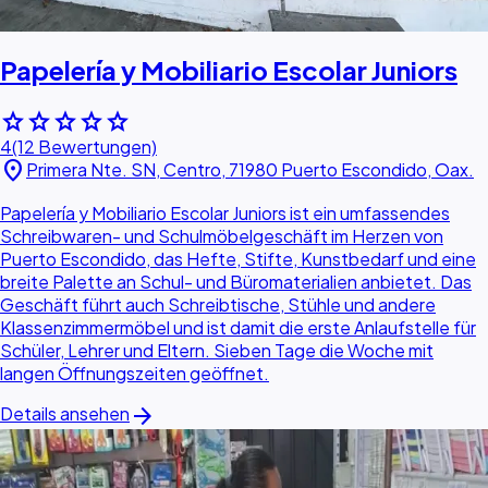
Papelería y Mobiliario Escolar Juniors
star
star
star
star
star
4
(12 Bewertungen)
location_on
Primera Nte. SN, Centro, 71980 Puerto Escondido, Oax.
Papelería y Mobiliario Escolar Juniors ist ein umfassendes
Schreibwaren- und Schulmöbelgeschäft im Herzen von
Puerto Escondido, das Hefte, Stifte, Kunstbedarf und eine
breite Palette an Schul- und Büromaterialien anbietet. Das
Geschäft führt auch Schreibtische, Stühle und andere
Klassenzimmermöbel und ist damit die erste Anlaufstelle für
Schüler, Lehrer und Eltern. Sieben Tage die Woche mit
langen Öffnungszeiten geöffnet.
arrow_forward
Details ansehen