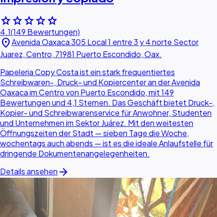
star
star
star
star
star
4.1
(149 Bewertungen)
location_on
Avenida Oaxaca 305 Local 1 entre 3 y 4 norte Sector
Juarez, Centro, 71981 Puerto Escondido, Oax.
Papeleria Copy Costa ist ein stark frequentiertes
Schreibwaren-, Druck- und Kopiercenter an der Avenida
Oaxaca im Centro von Puerto Escondido, mit 149
Bewertungen und 4,1 Sternen. Das Geschäft bietet Druck-,
Kopier- und Schreibwarenservice für Anwohner, Studenten
und Unternehmen im Sektor Juárez. Mit den weitesten
Öffnungszeiten der Stadt — sieben Tage die Woche,
wochentags auch abends — ist es die ideale Anlaufstelle für
dringende Dokumentenangelegenheiten.
arrow_forward
Details ansehen