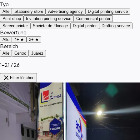
Typ
Alle
Stationery store
Advertising agency
Digital printing service
Print shop
Invitation printing service
Commercial printer
Screen printer
Societe de Flocage
Digital printer
Drafting service
Bewertung
Alle
4+ ★
3+ ★
Bereich
Alle
Centro
Juárez
1–21 / 26
close
Filter löschen