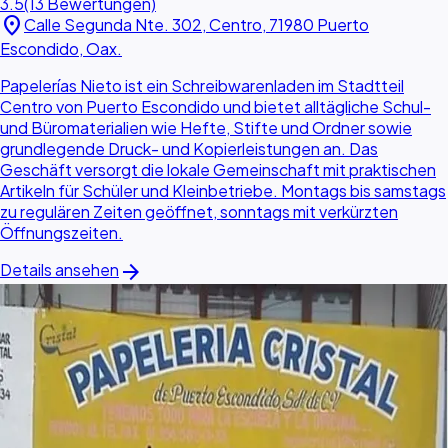
3.5
(13 Bewertungen)
location_on
Calle Segunda Nte. 302, Centro, 71980 Puerto
Escondido, Oax.
Papelerías Nieto ist ein Schreibwarenladen im Stadtteil
Centro von Puerto Escondido und bietet alltägliche Schul-
und Büromaterialien wie Hefte, Stifte und Ordner sowie
grundlegende Druck- und Kopierleistungen an. Das
Geschäft versorgt die lokale Gemeinschaft mit praktischen
Artikeln für Schüler und Kleinbetriebe. Montags bis samstags
zu regulären Zeiten geöffnet, sonntags mit verkürzten
Öffnungszeiten.
arrow_forward
Details ansehen