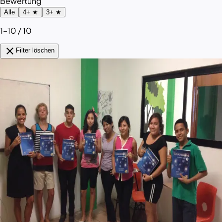
Bewertung
Alle
4+ ★
3+ ★
1–10 / 10
close
Filter löschen