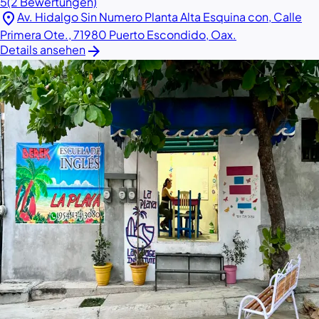
5
(2 Bewertungen)
location_on
Av. Hidalgo Sin Numero Planta Alta Esquina con, Calle
Primera Ote., 71980 Puerto Escondido, Oax.
arrow_forward
Details ansehen