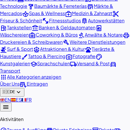
hardware
store
Technologie
Baumärkte & Ferreterías
Märkte &
spa
medical_services
content_cut
Mercados
Spas & Wellness
Medizin & Zahnarzt
fitness_center
car_repair
Friseur & Schönheit
Fitnessstudios
Autowerkstätten
local_gas_station
account_balance
local_laundry_service
Tankstellen
Banken & Geldautomaten
business_center
gavel
print
Wäschereien
Coworking & Büros
Anwälte & Notare
build
Druckereien & Schreibwaren
Weitere Dienstleistungen
surfing
attractions
pets
Surf & Sport
Attraktionen & Kultur
Tierärzte &
brush
photo_camera
palette
Haustiere
Tattoo & Piercing
Fotografie
school
local_shipping
directions_car
Kunstgalerien
Sprachschulen
Versand & Post
Transport
apps
Alle Kategorien anzeigen
add_business
Über Uns
Eintragen
expand_more
🇩🇪
DE
🇬🇧
EN
🇪🇸
ES
🇫🇷
FR
menu
Aktivitäten
Touren & Ausflüge
Private Erlebnisse
Pakete