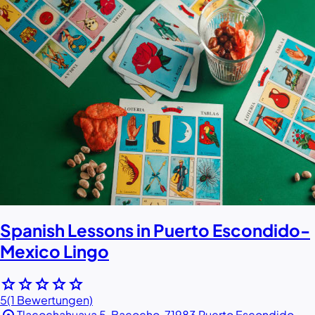
Spanish Lessons in Puerto Escondido-
Mexico Lingo
star
star
star
star
star
5
(1 Bewertungen)
Tlacochahuaya 5, Bacocho, 71983 Puerto Escondido,