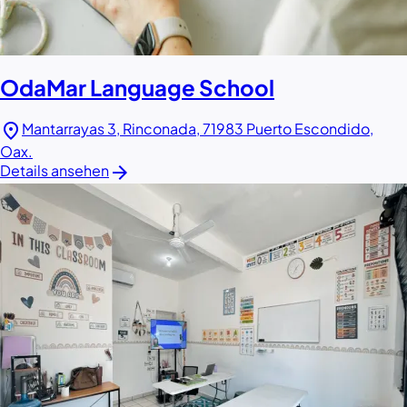
OdaMar Language School
location_on
Mantarrayas 3, Rinconada, 71983 Puerto Escondido,
Oax.
arrow_forward
Details ansehen