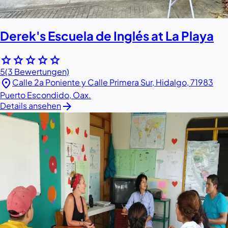
Derek's Escuela de Inglés at La Playa
star
star
star
star
star
5
(3 Bewertungen)
location_on
Calle 2a Poniente y Calle Primera Sur, Hidalgo, 71983
Puerto Escondido, Oax.
arrow_forward
Details ansehen