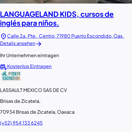
LANGUAGELAND KIDS, cursos de
inglés para niños.
location_on
Calle 2a. Pte., Centro, 71980 Puerto Escondido, Oax.
arrow_forward
Details ansehen
Ihr Unternehmen eintragen
add_business
Kostenlos Eintragen
LASSAULT MEXICO SAS DE CV
Brisas de Zicatela,
70934 Brisas de Zicatela, Oaxaca
(+52) 954 133 6245