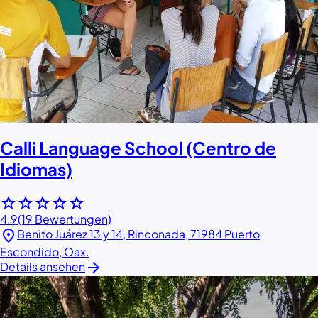
Calli Language School (Centro de
Idiomas)
star
star
star
star
star
4.9
(19 Bewertungen)
location_on
Benito Juárez 13 y 14, Rinconada, 71984 Puerto
Escondido, Oax.
arrow_forward
Details ansehen