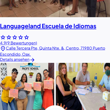
Languageland Escuela de Idiomas
star
star
star
star
star
4.9
(9 Bewertungen)
location_on
Calle Tercera Pte, Quinta Nte. &, Centro, 71980 Puerto
Escondido, Oax.
arrow_forward
Details ansehen