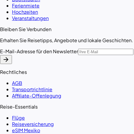
Ferienmiete
Hochzeiten
Veranstaltungen
Bleiben Sie Verbunden
Erhalten Sie Reisetipps, Angebote und lokale Geschichten.
E-Mail-Adresse für den Newsletter
arrow_forward
Rechtliches
AGB
Transportrichtlinie
Affiliate-Offenlegung
Reise-Essentials
Flüge
Reiseversicherung
eSIM Mexiko