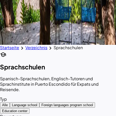
chevron_right
chevron_right
Startseite
Verzeichnis
Sprachschulen
school
Sprachschulen
Spanisch-Sprachschulen, Englisch-Tutoren und
Sprachinstitute in Puerto Escondido für Expats und
Reisende.
Typ
Alle
Language school
Foreign languages program school
Education center