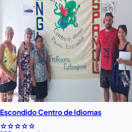
Escondido Centro de Idiomas
star
star
star
star
star