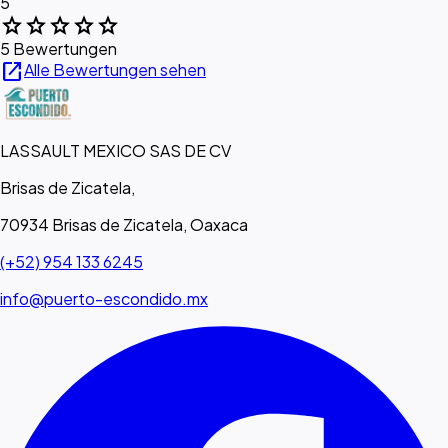
5
star
star
star
star
star
5 Bewertungen
open_in_new
Alle Bewertungen sehen
LASSAULT MEXICO SAS DE CV
Brisas de Zicatela,
70934 Brisas de Zicatela, Oaxaca
(+52) 954 133 6245
info@puerto-escondido.mx