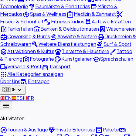
hardware
store
Technologie
Baumärkte & Ferreterías
Märkte &
spa
medical_services
content_cut
Mercados
Spas & Wellness
Medizin & Zahnarzt
fitness_center
car_repair
Friseur & Schönheit
Fitnessstudios
Autowerkstätten
local_gas_station
account_balance
local_laundry_service
Tankstellen
Banken & Geldautomaten
Wäschereien
business_center
gavel
print
Coworking & Büros
Anwälte & Notare
Druckereien &
build
surfing
Schreibwaren
Weitere Dienstleistungen
Surf & Sport
attractions
pets
brush
Attraktionen & Kultur
Tierärzte & Haustiere
Tattoo
photo_camera
palette
school
& Piercing
Fotografie
Kunstgalerien
Sprachschulen
local_shipping
directions_car
Versand & Post
Transport
apps
Alle Kategorien anzeigen
add_business
Über Uns
Eintragen
expand_more
🇩🇪
DE
🇬🇧
EN
🇪🇸
ES
🇫🇷
FR
menu
Aktivitäten
explore
diamond
inventory_2
airport_shuttle
Touren & Ausflüge
Private Erlebnisse
Pakete