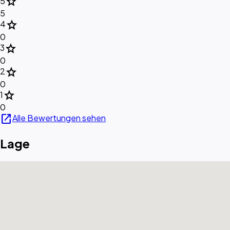
star
5
5
star
4
0
star
3
0
star
2
0
star
1
0
open_in_new
Alle Bewertungen sehen
Lage