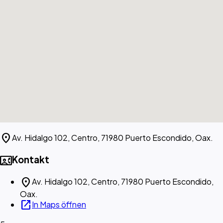
location_on
Av. Hidalgo 102, Centro, 71980 Puerto Escondido, Oax.
contact_phone
Kontakt
location_on
Av. Hidalgo 102, Centro, 71980 Puerto Escondido,
Oax.
open_in_new
In Maps öffnen