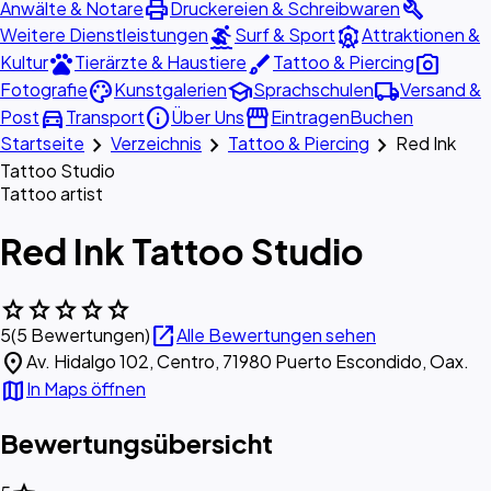
print
build
Anwälte & Notare
Druckereien & Schreibwaren
surfing
attractions
Weitere Dienstleistungen
Surf & Sport
Attraktionen &
pets
brush
photo_camera
Kultur
Tierärzte & Haustiere
Tattoo & Piercing
palette
school
local_shipping
Fotografie
Kunstgalerien
Sprachschulen
Versand &
directions_car
info
storefront
Post
Transport
Über Uns
Eintragen
Buchen
chevron_right
chevron_right
chevron_right
Startseite
Verzeichnis
Tattoo & Piercing
Red Ink
Tattoo Studio
Tattoo artist
Red Ink Tattoo Studio
star
star
star
star
star
open_in_new
5
(5 Bewertungen)
Alle Bewertungen sehen
location_on
Av. Hidalgo 102, Centro, 71980 Puerto Escondido, Oax.
map
In Maps öffnen
Bewertungsübersicht