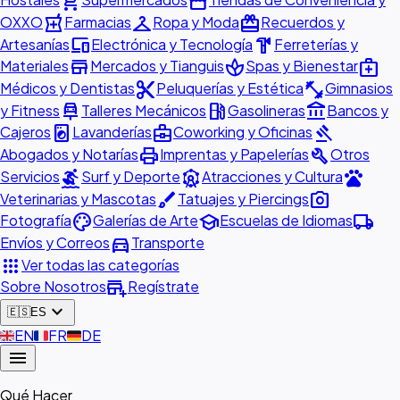
shopping_cart
storefront
local_pharmacy
checkroom
redeem
OXXO
Farmacias
Ropa y Moda
Recuerdos y
devices
hardware
Artesanías
Electrónica y Tecnología
Ferreterías y
store
spa
medical_services
Materiales
Mercados y Tianguis
Spas y Bienestar
content_cut
fitness_center
Médicos y Dentistas
Peluquerías y Estética
Gimnasios
car_repair
local_gas_station
account_balance
y Fitness
Talleres Mecánicos
Gasolineras
Bancos y
local_laundry_service
business_center
gavel
Cajeros
Lavanderías
Coworking y Oficinas
print
build
Abogados y Notarías
Imprentas y Papelerías
Otros
surfing
attractions
pets
Servicios
Surf y Deporte
Atracciones y Cultura
brush
photo_camera
Veterinarias y Mascotas
Tatuajes y Piercings
palette
school
local_shipping
Fotografía
Galerías de Arte
Escuelas de Idiomas
directions_car
Envíos y Correos
Transporte
apps
Ver todas las categorías
add_business
Sobre Nosotros
Regístrate
expand_more
🇪🇸
ES
🇬🇧
EN
🇫🇷
FR
🇩🇪
DE
menu
Qué Hacer