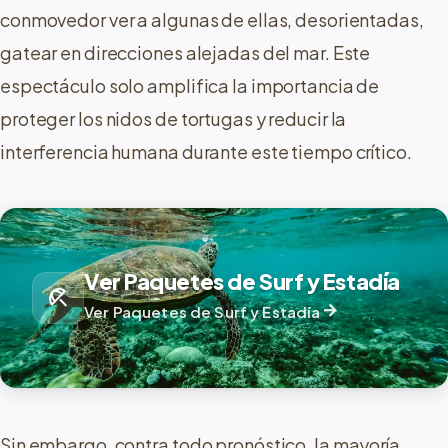
conmovedor ver a algunas de ellas, desorientadas,
gatear en direcciones alejadas del mar. Este
espectáculo solo amplifica la importancia de
proteger los nidos de tortugas y reducir la
interferencia humana durante este tiempo crítico.
Ver Paquetes de Surf y Estadía
beach_access
arrow_forward
Ver Paquetes de Surf y Estadía
Sin embargo, contra todo pronóstico, la mayoría