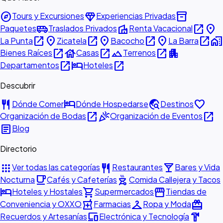
explore
diamond
inventory_2
Tours y Excursiones
Experiencias Privadas
airport_shuttle
villa
open_in_new
place
Paquetes
Traslados Privados
Renta Vacacional
open_in_new
place
open_in_new
place
open_in_new
place
open_in_new
home_work
La Punta
Zicatela
Bacocho
La Barra
open_in_new
house
open_in_new
landscape
open_in_new
apartment
Bienes Raíces
Casas
Terrenos
open_in_new
hotel
open_in_new
Departamentos
Hoteles
Descubrir
restaurant
hotel
travel_explore
favorite
Dónde Comer
Dónde Hospedarse
Destinos
open_in_new
celebration
open_in_new
Organización de Bodas
Organización de Eventos
article
Blog
Directorio
apps
restaurant
local_bar
Ver todas las categorías
Restaurantes
Bares y Vida
local_cafe
outdoor_grill
Nocturna
Cafés y Cafeterías
Comida Callejera y Tacos
hotel
shopping_cart
storefront
Hoteles y Hostales
Supermercados
Tiendas de
local_pharmacy
checkroom
redeem
Conveniencia y OXXO
Farmacias
Ropa y Moda
devices
hardware
Recuerdos y Artesanías
Electrónica y Tecnología