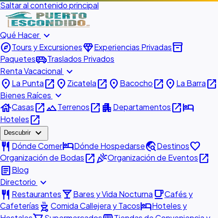
Saltar al contenido principal
expand_more
Qué Hacer
explore
diamond
inventory_2
Tours y Excursiones
Experiencias Privadas
airport_shuttle
Paquetes
Traslados Privados
expand_more
Renta Vacacional
place
open_in_new
place
open_in_new
place
open_in_new
place
open_in_new
La Punta
Zicatela
Bacocho
La Barra
expand_more
Bienes Raíces
house
open_in_new
landscape
open_in_new
apartment
open_in_new
hotel
Casas
Terrenos
Departamentos
open_in_new
Hoteles
expand_more
Descubrir
restaurant
hotel
travel_explore
favorite
Dónde Comer
Dónde Hospedarse
Destinos
open_in_new
celebration
open_in_new
Organización de Bodas
Organización de Eventos
article
Blog
expand_more
Directorio
restaurant
local_bar
local_cafe
Restaurantes
Bares y Vida Nocturna
Cafés y
outdoor_grill
hotel
Cafeterías
Comida Callejera y Tacos
Hoteles y
Hostales
Supermercados
Tiendas de Conveniencia y