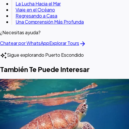
La Lucha Hacia el Mar
Viaje en el Océano
Regresando a Casa
Una Comprensión Más Profunda
¿Necesitas ayuda?
arrow_forward
Chatear por WhatsApp
Explorar Tours
auto_awesome
Sigue explorando Puerto Escondido
También Te Puede Interesar