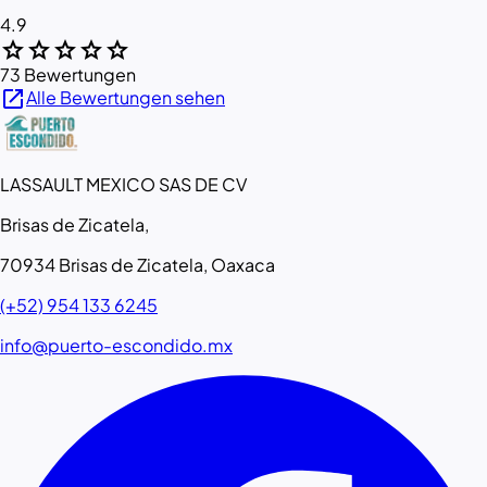
4.9
star
star
star
star
star
73 Bewertungen
open_in_new
Alle Bewertungen sehen
LASSAULT MEXICO SAS DE CV
Brisas de Zicatela,
70934 Brisas de Zicatela, Oaxaca
(+52) 954 133 6245
info@puerto-escondido.mx