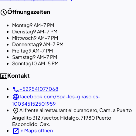
schedule
Öffnungszeiten
Montag
9 AM–7 PM
Dienstag
9 AM–7 PM
Mittwoch
9 AM–7 PM
Donnerstag
9 AM–7 PM
Freitag
9 AM–7 PM
Samstag
9 AM–7 PM
Sonntag
10 AM–5 PM
contact_phone
Kontakt
call
+529541077068
language
facebook.com/Spa-los-girasoles-
100345152501959
location_on
Al frente al restaurant el curandero, Cam. a Puerto
Angelito 312 /sector, Hidalgo, 71980 Puerto
Escondido, Oax.
open_in_new
In Maps öffnen