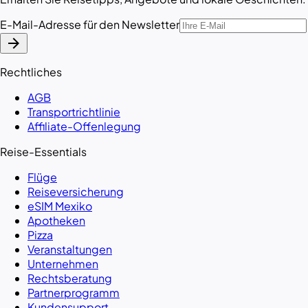
E-Mail-Adresse für den Newsletter
arrow_forward
Rechtliches
AGB
Transportrichtlinie
Affiliate-Offenlegung
Reise-Essentials
Flüge
Reiseversicherung
eSIM Mexiko
Apotheken
Pizza
Veranstaltungen
Unternehmen
Rechtsberatung
Partnerprogramm
Kundensupport