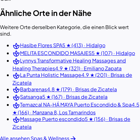
Ähnliche Orte in der Nähe
Weitere Orte derselben Kategorie, die einen Blick wert
sind.
spa
Hasibe Flores SPA
5 ★ (413) · Hidalgo
spa
MELITA ESCONDIDO MASAJES
5 ★ (107) · Hidalgo
spa
Lynnys Transformative Healing Massages and
Healing Therapies
4.9 ★ (321) · Emiliano Zapata
spa
La Punta Holistic Massage
4.9 ★ (201) · Brisas de
Zicatela
spa
Barbarenas
4.8 ★ (179) · Brisas de Zicatela
spa
Satsanga
5 ★ (167) · Brisas de Zicatela
spa
Temazcal NA-HÁ MAYA Puerto Escondido & Spa
4.5
★ (166) · Manzana 8, Los Tamarindos
spa
Massage Puerto escondido
5 ★ (156) · Brisas de
Zicatela
arrow_forward
Alle ansehen Spas & Wellness