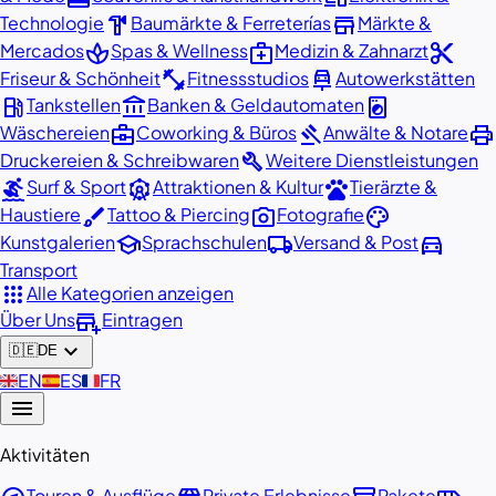
hardware
store
Technologie
Baumärkte & Ferreterías
Märkte &
spa
medical_services
content_cut
Mercados
Spas & Wellness
Medizin & Zahnarzt
fitness_center
car_repair
Friseur & Schönheit
Fitnessstudios
Autowerkstätten
local_gas_station
account_balance
local_laundry_service
Tankstellen
Banken & Geldautomaten
business_center
gavel
print
Wäschereien
Coworking & Büros
Anwälte & Notare
build
Druckereien & Schreibwaren
Weitere Dienstleistungen
surfing
attractions
pets
Surf & Sport
Attraktionen & Kultur
Tierärzte &
brush
photo_camera
palette
Haustiere
Tattoo & Piercing
Fotografie
school
local_shipping
directions_car
Kunstgalerien
Sprachschulen
Versand & Post
Transport
apps
Alle Kategorien anzeigen
add_business
Über Uns
Eintragen
expand_more
🇩🇪
DE
🇬🇧
EN
🇪🇸
ES
🇫🇷
FR
menu
Aktivitäten
Touren & Ausflüge
Private Erlebnisse
Pakete