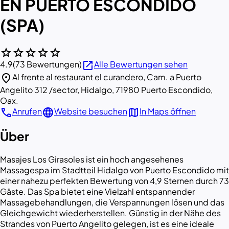
EN PUERTO ESCONDIDO
(SPA)
star
star
star
star
star
open_in_new
4.9
(73 Bewertungen)
Alle Bewertungen sehen
location_on
Al frente al restaurant el curandero, Cam. a Puerto
Angelito 312 /sector, Hidalgo, 71980 Puerto Escondido,
Oax.
call
language
map
Anrufen
Website besuchen
In Maps öffnen
Über
Masajes Los Girasoles ist ein hoch angesehenes
Massagespa im Stadtteil Hidalgo von Puerto Escondido mit
einer nahezu perfekten Bewertung von 4,9 Sternen durch 73
Gäste. Das Spa bietet eine Vielzahl entspannender
Massagebehandlungen, die Verspannungen lösen und das
Gleichgewicht wiederherstellen. Günstig in der Nähe des
Strandes von Puerto Angelito gelegen, ist es eine ideale