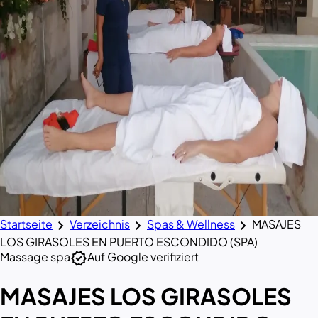
chevron_right
chevron_right
chevron_right
Startseite
Verzeichnis
Spas & Wellness
MASAJES
LOS GIRASOLES EN PUERTO ESCONDIDO (SPA)
verified
Massage spa
Auf Google verifiziert
MASAJES LOS GIRASOLES