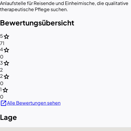
Anlaufstelle für Reisende und Einheimische, die qualitative
therapeutische Pflege suchen.
Bewertungsübersicht
star
5
71
star
4
0
star
3
2
star
2
0
star
1
0
open_in_new
Alle Bewertungen sehen
Lage