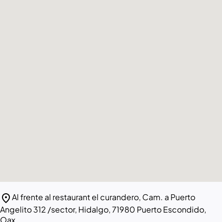
location_on
Al frente al restaurant el curandero, Cam. a Puerto
Angelito 312 /sector, Hidalgo, 71980 Puerto Escondido,
Oax.