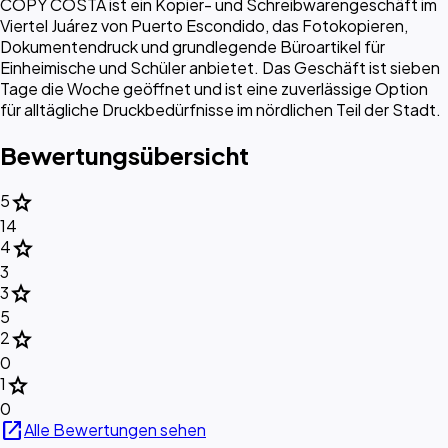
COPY COSTA ist ein Kopier- und Schreibwarengeschäft im
Viertel Juárez von Puerto Escondido, das Fotokopieren,
Dokumentendruck und grundlegende Büroartikel für
Einheimische und Schüler anbietet. Das Geschäft ist sieben
Tage die Woche geöffnet und ist eine zuverlässige Option
für alltägliche Druckbedürfnisse im nördlichen Teil der Stadt.
Bewertungsübersicht
star
5
14
star
4
3
star
3
5
star
2
0
star
1
0
open_in_new
Alle Bewertungen sehen