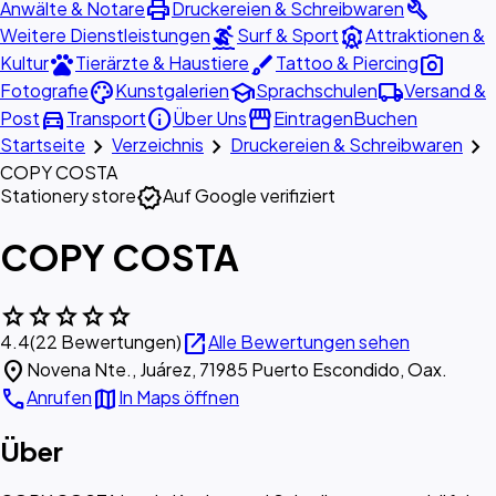
print
build
Anwälte & Notare
Druckereien & Schreibwaren
surfing
attractions
Weitere Dienstleistungen
Surf & Sport
Attraktionen &
pets
brush
photo_camera
Kultur
Tierärzte & Haustiere
Tattoo & Piercing
palette
school
local_shipping
Fotografie
Kunstgalerien
Sprachschulen
Versand &
directions_car
info
storefront
Post
Transport
Über Uns
Eintragen
Buchen
chevron_right
chevron_right
chevron_right
Startseite
Verzeichnis
Druckereien & Schreibwaren
COPY COSTA
verified
Stationery store
Auf Google verifiziert
COPY COSTA
star
star
star
star
star
open_in_new
4.4
(22 Bewertungen)
Alle Bewertungen sehen
location_on
Novena Nte., Juárez, 71985 Puerto Escondido, Oax.
call
map
Anrufen
In Maps öffnen
Über