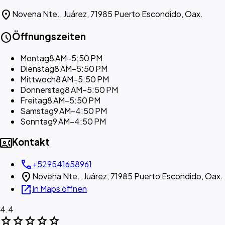
location_on
Novena Nte., Juárez, 71985 Puerto Escondido, Oax.
schedule
Öffnungszeiten
Montag
8 AM–5:50 PM
Dienstag
8 AM–5:50 PM
Mittwoch
8 AM–5:50 PM
Donnerstag
8 AM–5:50 PM
Freitag
8 AM–5:50 PM
Samstag
9 AM–4:50 PM
Sonntag
9 AM–4:50 PM
contact_phone
Kontakt
call
+529541658961
location_on
Novena Nte., Juárez, 71985 Puerto Escondido, Oax.
open_in_new
In Maps öffnen
4.4
star
star
star
star
star