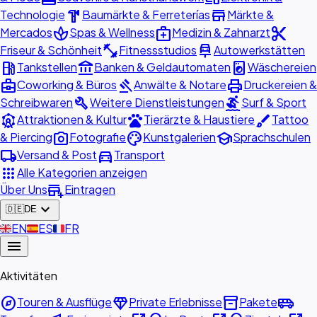
hardware
store
Technologie
Baumärkte & Ferreterías
Märkte &
spa
medical_services
content_cut
Mercados
Spas & Wellness
Medizin & Zahnarzt
fitness_center
car_repair
Friseur & Schönheit
Fitnessstudios
Autowerkstätten
local_gas_station
account_balance
local_laundry_service
Tankstellen
Banken & Geldautomaten
Wäschereien
business_center
gavel
print
Coworking & Büros
Anwälte & Notare
Druckereien &
build
surfing
Schreibwaren
Weitere Dienstleistungen
Surf & Sport
attractions
pets
brush
Attraktionen & Kultur
Tierärzte & Haustiere
Tattoo
photo_camera
palette
school
& Piercing
Fotografie
Kunstgalerien
Sprachschulen
local_shipping
directions_car
Versand & Post
Transport
apps
Alle Kategorien anzeigen
add_business
Über Uns
Eintragen
expand_more
🇩🇪
DE
🇬🇧
EN
🇪🇸
ES
🇫🇷
FR
menu
Aktivitäten
explore
diamond
inventory_2
airport_shuttle
Touren & Ausflüge
Private Erlebnisse
Pakete