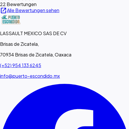
22 Bewertungen
open_in_new
Alle Bewertungen sehen
LASSAULT MEXICO SAS DE CV
Brisas de Zicatela,
70934 Brisas de Zicatela, Oaxaca
(+52) 954 133 6245
info@puerto-escondido.mx