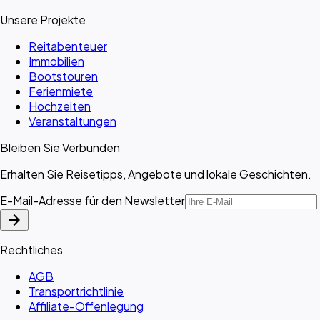
Unsere Projekte
Reitabenteuer
Immobilien
Bootstouren
Ferienmiete
Hochzeiten
Veranstaltungen
Bleiben Sie Verbunden
Erhalten Sie Reisetipps, Angebote und lokale Geschichten.
E-Mail-Adresse für den Newsletter
arrow_forward
Rechtliches
AGB
Transportrichtlinie
Affiliate-Offenlegung