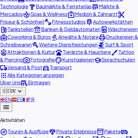
hardware
store
Technologie
Baumärkte & Ferreterías
Märkte &
spa
medical_services
content_cut
Mercados
Spas & Wellness
Medizin & Zahnarzt
fitness_center
car_repair
Friseur & Schönheit
Fitnessstudios
Autowerkstätten
local_gas_station
account_balance
local_laundry_service
Tankstellen
Banken & Geldautomaten
Wäschereien
business_center
gavel
print
Coworking & Büros
Anwälte & Notare
Druckereien &
build
surfing
Schreibwaren
Weitere Dienstleistungen
Surf & Sport
attractions
pets
brush
Attraktionen & Kultur
Tierärzte & Haustiere
Tattoo
photo_camera
palette
school
& Piercing
Fotografie
Kunstgalerien
Sprachschulen
local_shipping
directions_car
Versand & Post
Transport
apps
Alle Kategorien anzeigen
add_business
Über Uns
Eintragen
expand_more
🇩🇪
DE
🇬🇧
EN
🇪🇸
ES
🇫🇷
FR
menu
Aktivitäten
explore
diamond
inventory_2
airport_shuttle
Touren & Ausflüge
Private Erlebnisse
Pakete