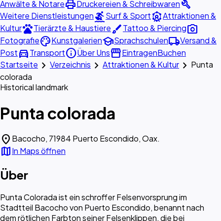
print
build
Anwälte & Notare
Druckereien & Schreibwaren
surfing
attractions
Weitere Dienstleistungen
Surf & Sport
Attraktionen &
pets
brush
photo_camera
Kultur
Tierärzte & Haustiere
Tattoo & Piercing
palette
school
local_shipping
Fotografie
Kunstgalerien
Sprachschulen
Versand &
directions_car
info
storefront
Post
Transport
Über Uns
Eintragen
Buchen
chevron_right
chevron_right
chevron_right
Startseite
Verzeichnis
Attraktionen & Kultur
Punta
colorada
Historical landmark
Punta colorada
location_on
Bacocho, 71984 Puerto Escondido, Oax.
map
In Maps öffnen
Über
Punta Colorada ist ein schroffer Felsenvorsprung im
Stadtteil Bacocho von Puerto Escondido, benannt nach
dem rötlichen Farbton seiner Felsenklippen, die bei