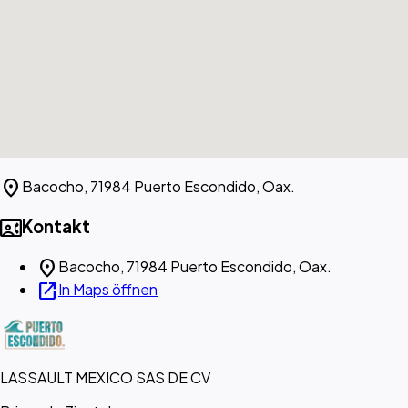
location_on
Bacocho, 71984 Puerto Escondido, Oax.
contact_phone
Kontakt
location_on
Bacocho, 71984 Puerto Escondido, Oax.
open_in_new
In Maps öffnen
LASSAULT MEXICO SAS DE CV