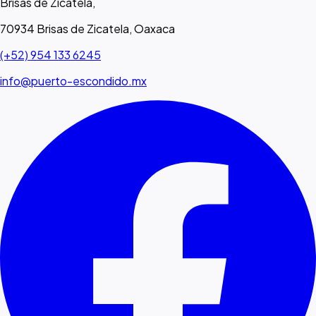
Brisas de Zicatela,
70934 Brisas de Zicatela, Oaxaca
(+52) 954 133 6245
info@puerto-escondido.mx