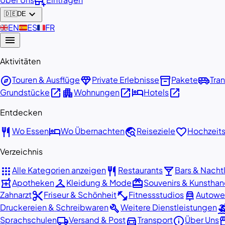
add_business
expand_more
🇩🇪
DE
🇬🇧
EN
🇪🇸
ES
🇫🇷
FR
menu
Aktivitäten
explore
diamond
inventory_2
airport_shuttle
Touren & Ausflüge
Private Erlebnisse
Pakete
Tran
open_in_new
apartment
open_in_new
hotel
open_in_new
Grundstücke
Wohnungen
Hotels
Entdecken
restaurant
hotel
travel_explore
favorite
Wo Essen
Wo Übernachten
Reiseziele
Hochzeit
Verzeichnis
apps
restaurant
local_bar
Alle Kategorien anzeigen
Restaurants
Bars & Nacht
local_pharmacy
checkroom
redeem
Apotheken
Kleidung & Mode
Souvenirs & Kunstha
content_cut
fitness_center
car_repair
Zahnarzt
Friseur & Schönheit
Fitnessstudios
Autowe
build
surf
Druckereien & Schreibwaren
Weitere Dienstleistungen
local_shipping
directions_car
info
store
Sprachschulen
Versand & Post
Transport
Über Uns