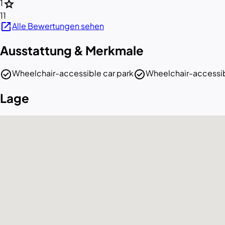
star
1
11
open_in_new
Alle Bewertungen sehen
Ausstattung & Merkmale
check_circle
check_circle
Wheelchair-accessible car park
Wheelchair-accessib
Lage