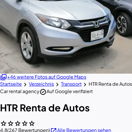
photo_library
+46 weitere Fotos auf Google Maps
chevron_right
chevron_right
chevron_right
Startseite
Verzeichnis
Transport
HTR Renta de Autos
verified
Car rental agency
Auf Google verifiziert
HTR Renta de Autos
star
star
star
star
star
open_in_new
4.8
(267 Bewertungen)
Alle Bewertungen sehen