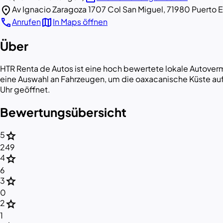
location_on
Av Ignacio Zaragoza 1707 Col San Miguel, 71980 Puerto 
call
map
Anrufen
In Maps öffnen
Über
HTR Renta de Autos ist eine hoch bewertete lokale Autoverm
eine Auswahl an Fahrzeugen, um die oaxacanische Küste auf 
Uhr geöffnet.
Bewertungsübersicht
star
5
249
star
4
6
star
3
0
star
2
1