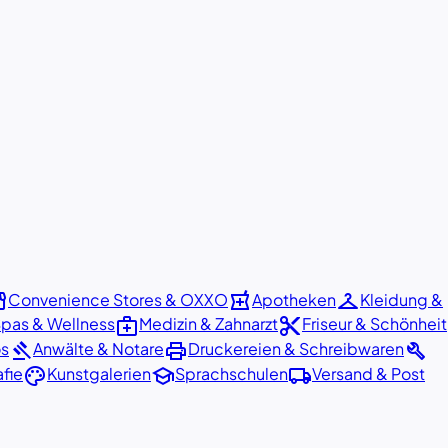
ront
local_pharmacy
checkroom
Convenience Stores & OXXO
Apotheken
Kleidung &
medical_services
content_cut
pas & Wellness
Medizin & Zahnarzt
Friseur & Schönheit
gavel
print
build
os
Anwälte & Notare
Druckereien & Schreibwaren
palette
school
local_shipping
fie
Kunstgalerien
Sprachschulen
Versand & Post