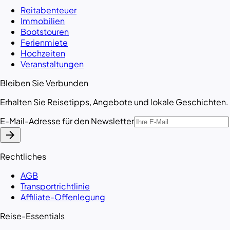
Reitabenteuer
Immobilien
Bootstouren
Ferienmiete
Hochzeiten
Veranstaltungen
Bleiben Sie Verbunden
Erhalten Sie Reisetipps, Angebote und lokale Geschichten.
E-Mail-Adresse für den Newsletter
arrow_forward
Rechtliches
AGB
Transportrichtlinie
Affiliate-Offenlegung
Reise-Essentials