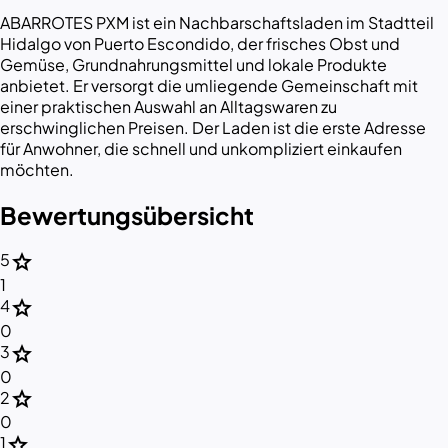
ABARROTES PXM ist ein Nachbarschaftsladen im Stadtteil
Hidalgo von Puerto Escondido, der frisches Obst und
Gemüse, Grundnahrungsmittel und lokale Produkte
anbietet. Er versorgt die umliegende Gemeinschaft mit
einer praktischen Auswahl an Alltagswaren zu
erschwinglichen Preisen. Der Laden ist die erste Adresse
für Anwohner, die schnell und unkompliziert einkaufen
möchten.
Bewertungsübersicht
star
5
1
star
4
0
star
3
0
star
2
0
star
1