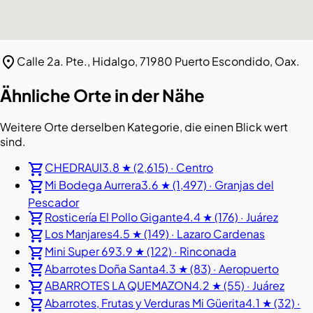
location_on
Calle 2a. Pte., Hidalgo, 71980 Puerto Escondido, Oax.
Ähnliche Orte in der Nähe
Weitere Orte derselben Kategorie, die einen Blick wert
sind.
shopping_cart
CHEDRAUI
3.8 ★ (2,615) · Centro
shopping_cart
Mi Bodega Aurrera
3.6 ★ (1,497) · Granjas del
Pescador
shopping_cart
Rosticería El Pollo Gigante
4.4 ★ (176) · Juárez
shopping_cart
Los Manjares
4.5 ★ (149) · Lazaro Cardenas
shopping_cart
Mini Super 69
3.9 ★ (122) · Rinconada
shopping_cart
Abarrotes Doña Santa
4.3 ★ (83) · Aeropuerto
shopping_cart
ABARROTES LA QUEMAZON
4.2 ★ (55) · Juárez
shopping_cart
Abarrotes, Frutas y Verduras Mi Güerita
4.1 ★ (32) ·