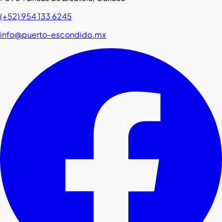
(+52) 954 133 6245
info@puerto-escondido.mx