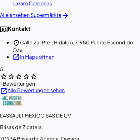
Lazaro Cardenas
arrow_forward
Alle ansehen Supermärkte
contact_phone
Kontakt
location_on
Calle 2a. Pte., Hidalgo, 71980 Puerto Escondido,
Oax.
open_in_new
In Maps öffnen
5
star
star
star
star
star
1 Bewertungen
open_in_new
Alle Bewertungen sehen
LASSAULT MEXICO SAS DE CV
Brisas de Zicatela,
70934 Brisas de Zicatela, Oaxaca