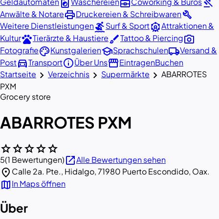
local_laundry_service
business_center
gavel
Geldautomaten
Wäschereien
Coworking & Büros
print
build
Anwälte & Notare
Druckereien & Schreibwaren
surfing
attractions
Weitere Dienstleistungen
Surf & Sport
Attraktionen &
pets
brush
photo_camera
Kultur
Tierärzte & Haustiere
Tattoo & Piercing
palette
school
local_shipping
Fotografie
Kunstgalerien
Sprachschulen
Versand &
directions_car
info
storefront
Post
Transport
Über Uns
Eintragen
Buchen
chevron_right
chevron_right
chevron_right
Startseite
Verzeichnis
Supermärkte
ABARROTES
PXM
Grocery store
ABARROTES PXM
star
star
star
star
star
open_in_new
5
(1 Bewertungen)
Alle Bewertungen sehen
location_on
Calle 2a. Pte., Hidalgo, 71980 Puerto Escondido, Oax.
map
In Maps öffnen
Über