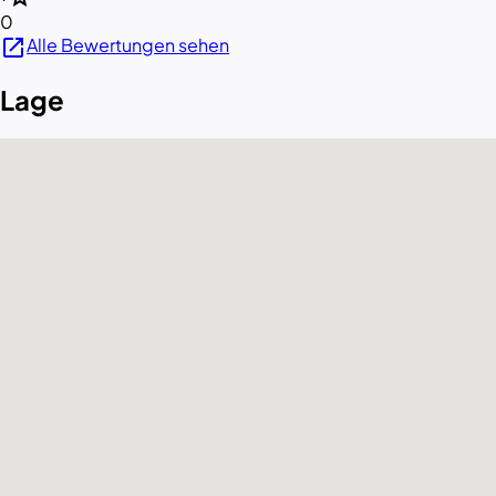
0
open_in_new
Alle Bewertungen sehen
Lage