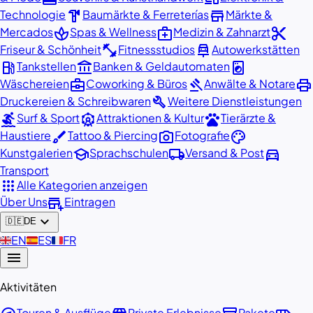
hardware
store
Technologie
Baumärkte & Ferreterías
Märkte &
spa
medical_services
content_cut
Mercados
Spas & Wellness
Medizin & Zahnarzt
fitness_center
car_repair
Friseur & Schönheit
Fitnessstudios
Autowerkstätten
local_gas_station
account_balance
local_laundry_service
Tankstellen
Banken & Geldautomaten
business_center
gavel
print
Wäschereien
Coworking & Büros
Anwälte & Notare
build
Druckereien & Schreibwaren
Weitere Dienstleistungen
surfing
attractions
pets
Surf & Sport
Attraktionen & Kultur
Tierärzte &
brush
photo_camera
palette
Haustiere
Tattoo & Piercing
Fotografie
school
local_shipping
directions_car
Kunstgalerien
Sprachschulen
Versand & Post
Transport
apps
Alle Kategorien anzeigen
add_business
Über Uns
Eintragen
expand_more
🇩🇪
DE
🇬🇧
EN
🇪🇸
ES
🇫🇷
FR
menu
Aktivitäten
Touren & Ausflüge
Private Erlebnisse
Pakete