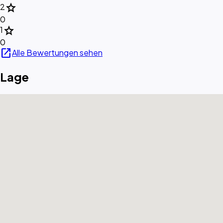
star
2
0
star
1
0
open_in_new
Alle Bewertungen sehen
Lage