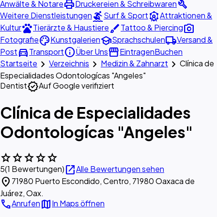
print
build
Anwälte & Notare
Druckereien & Schreibwaren
surfing
attractions
Weitere Dienstleistungen
Surf & Sport
Attraktionen &
pets
brush
photo_camera
Kultur
Tierärzte & Haustiere
Tattoo & Piercing
palette
school
local_shipping
Fotografie
Kunstgalerien
Sprachschulen
Versand &
directions_car
info
storefront
Post
Transport
Über Uns
Eintragen
Buchen
chevron_right
chevron_right
chevron_right
Startseite
Verzeichnis
Medizin & Zahnarzt
Clínica de
Especialidades Odontologícas "Angeles"
verified
Dentist
Auf Google verifiziert
Clínica de Especialidades
Odontologícas "Angeles"
star
star
star
star
star
open_in_new
5
(1 Bewertungen)
Alle Bewertungen sehen
location_on
71980 Puerto Escondido, Centro, 71980 Oaxaca de
Juárez, Oax.
call
map
Anrufen
In Maps öffnen