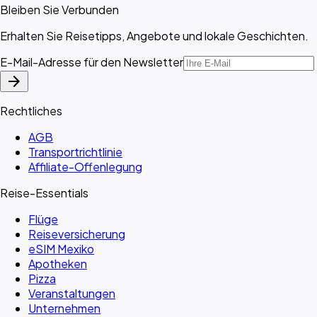
Bleiben Sie Verbunden
Erhalten Sie Reisetipps, Angebote und lokale Geschichten.
E-Mail-Adresse für den Newsletter
arrow_forward
Rechtliches
AGB
Transportrichtlinie
Affiliate-Offenlegung
Reise-Essentials
Flüge
Reiseversicherung
eSIM Mexiko
Apotheken
Pizza
Veranstaltungen
Unternehmen