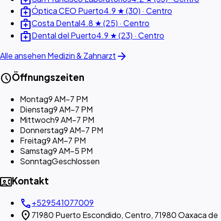
medical_services
Óptica CEO Puerto
4.9 ★ (30) · Centro
medical_services
Costa Dental
4.8 ★ (25) · Centro
medical_services
Dental del Puerto
4.9 ★ (23) · Centro
arrow_forward
Alle ansehen Medizin & Zahnarzt
schedule
Öffnungszeiten
Montag
9 AM–7 PM
Dienstag
9 AM–7 PM
Mittwoch
9 AM–7 PM
Donnerstag
9 AM–7 PM
Freitag
9 AM–7 PM
Samstag
9 AM–5 PM
Sonntag
Geschlossen
contact_phone
Kontakt
call
+529541077009
location_on
71980 Puerto Escondido, Centro, 71980 Oaxaca de