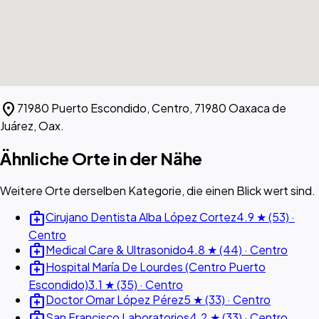
location_on
71980 Puerto Escondido, Centro, 71980 Oaxaca de
Juárez, Oax.
Ähnliche Orte in der Nähe
Weitere Orte derselben Kategorie, die einen Blick wert sind.
medical_services
Cirujano Dentista Alba López Cortez
4.9 ★ (53) ·
Centro
medical_services
Medical Care & Ultrasonido
4.8 ★ (44) · Centro
medical_services
Hospital María De Lourdes (Centro Puerto
Escondido)
3.1 ★ (35) · Centro
medical_services
Doctor Omar López Pérez
5 ★ (33) · Centro
medical_services
San Francisco Laboratorios
4.2 ★ (33) · Centro