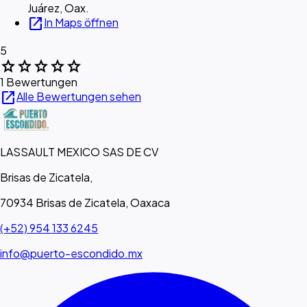
Juárez, Oax.
open_in_new
In Maps öffnen
5
star
star
star
star
star
1 Bewertungen
open_in_new
Alle Bewertungen sehen
LASSAULT MEXICO SAS DE CV
Brisas de Zicatela,
70934 Brisas de Zicatela, Oaxaca
(+52) 954 133 6245
info@puerto-escondido.mx