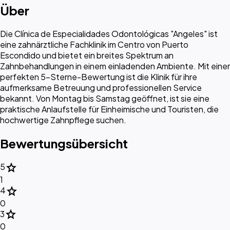
Über
Die Clínica de Especialidades Odontológicas "Angeles" ist
eine zahnärztliche Fachklinik im Centro von Puerto
Escondido und bietet ein breites Spektrum an
Zahnbehandlungen in einem einladenden Ambiente. Mit einer
perfekten 5-Sterne-Bewertung ist die Klinik für ihre
aufmerksame Betreuung und professionellen Service
bekannt. Von Montag bis Samstag geöffnet, ist sie eine
praktische Anlaufstelle für Einheimische und Touristen, die
hochwertige Zahnpflege suchen.
Bewertungsübersicht
star
5
1
star
4
0
star
3
0