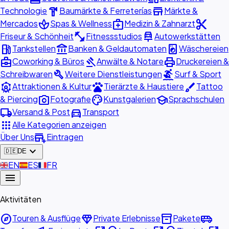
hardware
store
Technologie
Baumärkte & Ferreterías
Märkte &
spa
medical_services
content_cut
Mercados
Spas & Wellness
Medizin & Zahnarzt
fitness_center
car_repair
Friseur & Schönheit
Fitnessstudios
Autowerkstätten
local_gas_station
account_balance
local_laundry_service
Tankstellen
Banken & Geldautomaten
Wäschereien
business_center
gavel
print
Coworking & Büros
Anwälte & Notare
Druckereien &
build
surfing
Schreibwaren
Weitere Dienstleistungen
Surf & Sport
attractions
pets
brush
Attraktionen & Kultur
Tierärzte & Haustiere
Tattoo
photo_camera
palette
school
& Piercing
Fotografie
Kunstgalerien
Sprachschulen
local_shipping
directions_car
Versand & Post
Transport
apps
Alle Kategorien anzeigen
add_business
Über Uns
Eintragen
expand_more
🇩🇪
DE
🇬🇧
EN
🇪🇸
ES
🇫🇷
FR
menu
Aktivitäten
explore
diamond
inventory_2
airport_shuttle
Touren & Ausflüge
Private Erlebnisse
Pakete