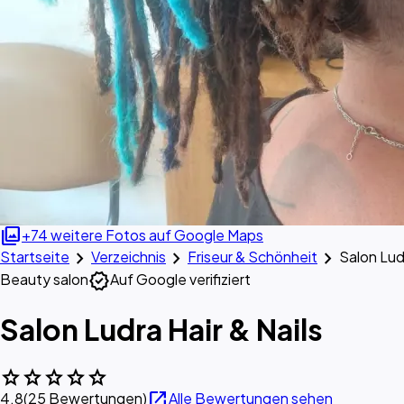
photo_library
+74 weitere Fotos auf Google Maps
chevron_right
chevron_right
chevron_right
Startseite
Verzeichnis
Friseur & Schönheit
Salon Ludr
verified
Beauty salon
Auf Google verifiziert
Salon Ludra Hair & Nails
star
star
star
star
star
open_in_new
4.8
(25 Bewertungen)
Alle Bewertungen sehen