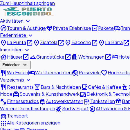
Zum Hauptinhalt springen
expand_more
Aktivitäten
explore
diamond
inventory_2
airport_shuttle
Touren & Ausflüge
Private Erlebnisse
Pakete
Tran
expand_more
Ferienmiete
place
open_in_new
place
open_in_new
place
open_in_new
place
open_in_new
La Punta
Zicatela
Bacocho
La Barra
expand_more
Immobilien
house
open_in_new
landscape
open_in_new
apartment
open_in_new
hotel
Häuser
Grundstücke
Wohnungen
Hote
expand_more
Entdecken
restaurant
hotel
travel_explore
favorite
Wo Essen
Wo Übernachten
Reiseziele
Hochzeits
expand_more
Verzeichnis
restaurant
local_bar
local_cafe
outdoor_grill
Restaurants
Bars & Nachtleben
Cafés & Kaffee
redeem
devices
Mode
Souvenirs & Kunsthandwerk
Elektronik & Techno
fitness_center
car_repair
local_gas_station
account_balance
Fitnessstudios
Autowerkstätten
Tankstellen
Ban
surfing
attractions
Weitere Dienstleistungen
Surf & Sport
Attraktionen & 
directions_car
Transport
apps
Alle Kategorien anzeigen
Über Uns
Eintragen