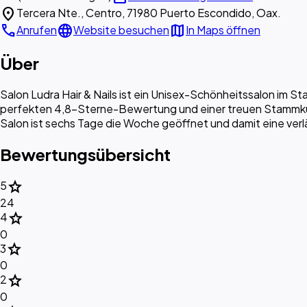
location_on
Tercera Nte., Centro, 71980 Puerto Escondido, Oax.
call
language
map
Anrufen
Website besuchen
In Maps öffnen
Über
Salon Ludra Hair & Nails ist ein Unisex-Schönheitssalon im 
perfekten 4,8-Sterne-Bewertung und einer treuen Stammkund
Salon ist sechs Tage die Woche geöffnet und damit eine verl
Bewertungsübersicht
star
5
24
star
4
0
star
3
0
star
2
0