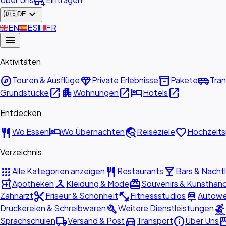
add_business
expand_more
🇩🇪
DE
🇬🇧
EN
🇪🇸
ES
🇫🇷
FR
menu
Aktivitäten
explore
diamond
inventory_2
airport_shuttle
Touren & Ausflüge
Private Erlebnisse
Pakete
Tran
open_in_new
apartment
open_in_new
hotel
open_in_new
Grundstücke
Wohnungen
Hotels
Entdecken
restaurant
hotel
travel_explore
favorite
Wo Essen
Wo Übernachten
Reiseziele
Hochzeits
Verzeichnis
apps
restaurant
local_bar
Alle Kategorien anzeigen
Restaurants
Bars & Nacht
local_pharmacy
checkroom
redeem
Apotheken
Kleidung & Mode
Souvenirs & Kunsthan
content_cut
fitness_center
car_repair
Zahnarzt
Friseur & Schönheit
Fitnessstudios
Autowe
build
surfing
Druckereien & Schreibwaren
Weitere Dienstleistungen
local_shipping
directions_car
info
store
Sprachschulen
Versand & Post
Transport
Über Uns