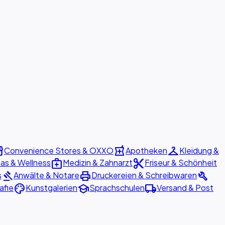
ront
local_pharmacy
checkroom
Convenience Stores & OXXO
Apotheken
Kleidung &
medical_services
content_cut
as & Wellness
Medizin & Zahnarzt
Friseur & Schönheit
gavel
print
build
s
Anwälte & Notare
Druckereien & Schreibwaren
palette
school
local_shipping
afie
Kunstgalerien
Sprachschulen
Versand & Post