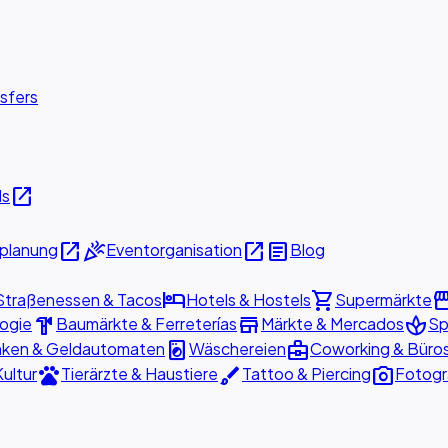
sfers
open_in_new
ls
open_in_new
celebration
open_in_new
article
planung
Eventorganisation
Blog
hotel
shopping_cart
storef
Straßenessen & Tacos
Hotels & Hostels
Supermärkte
hardware
store
spa
logie
Baumärkte & Ferreterías
Märkte & Mercados
Sp
local_laundry_service
business_center
ken & Geldautomaten
Wäschereien
Coworking & Büro
pets
brush
photo_camera
Kultur
Tierärzte & Haustiere
Tattoo & Piercing
Fotogr