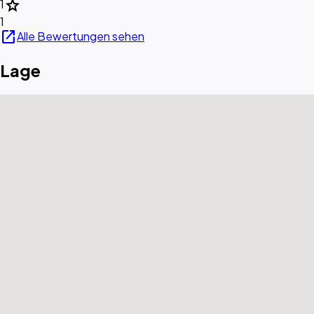
star
1
1
open_in_new
Alle Bewertungen sehen
Lage