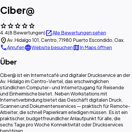
Ciber@
star
star
star
star
star
open_in_new
4.4
(8 Bewertungen)
Alle Bewertungen sehen
location_on
Av. Hidalgo 101, Centro, 71980 Puerto Escondido, Oax.
call
language
map
Anrufen
Website besuchen
In Maps öffnen
Über
Ciber@ ist ein Internetcafé und digitaler Druckservice an der
Av. Hidalgo im Centro-Viertel, das erschwinglichen
stündlichen Computer- und Internetzugang für Reisende
und Einheimische bietet. Neben Workstations mit
Internetverbindung bietet das Geschäft digitalen Druck,
Scannen und Dokumentenservices — praktisch für Remote-
Arbeiter, die schnell Papierkram erledigen müssen. Es ist ein
praktischer, budgetfreundlicher Anlaufpunkt für alle, die
sechs Tage pro Woche Konnektivität oder Druckservices
benötigen.