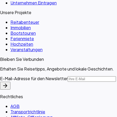
Unternehmen Eintragen
Unsere Projekte
Reitabenteuer
Immobilien
Bootstouren
Ferienmiete
Hochzeiten
Veranstaltungen
Bleiben Sie Verbunden
Erhalten Sie Reisetipps, Angebote und lokale Geschichten.
E-Mail-Adresse für den Newsletter
arrow_forward
Rechtliches
AGB
Transportrichtlinie