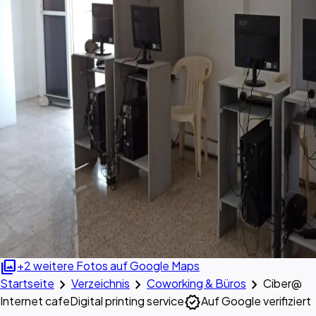
photo_library
+2 weitere Fotos auf Google Maps
chevron_right
chevron_right
chevron_right
Startseite
Verzeichnis
Coworking & Büros
Ciber@
verified
Internet cafe
Digital printing service
Auf Google verifiziert