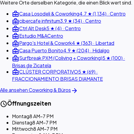
Weitere Orte derselben Kategorie, die einen Blick wert sind.
business_center
Casa Losodeli & Coworking
4.7 ★ (1,134) · Centro
business_center
cibercafe infinitum
3.9 ★ (34) · Centro
business_center
Ctrl Alt Desk
5 ★ (4) · Centro
business_center
Estudio M&A
Centro
business_center
Pargo's Hotel & Cowork
4 ★ (363) · Libertad
business_center
Casa Puerto Bonito
4.9 ★ (204) · Hidalgo
business_center
Surfbreak PXM (Coliving + Coworking)
5 ★ (100) ·
Brisas de Zicatela
business_center
CLÚSTER CORPORATIVO
5 ★ (69) ·
FRACCIONAMIENTO BRISAS DIAMANTE
arrow_forward
Alle ansehen Coworking & Büros
schedule
Öffnungszeiten
Montag
8 AM–7 PM
Dienstag
8 AM–7 PM
Mittwoch
8 AM–7 PM