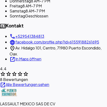
Donnerstag
8 AM–7 PM
Freitag
8 AM–7 PM
Samstag
8 AM–7 PM
Sonntag
Geschlossen
contact_phone
Kontakt
call
+529541384813
language
facebook.com/profile.php?id=61559188261695
location_on
Av. Hidalgo 101, Centro, 71980 Puerto Escondido,
Oax.
open_in_new
In Maps öffnen
4.4
star
star
star
star
star
8 Bewertungen
open_in_new
Alle Bewertungen sehen
LASSAULT MEXICO SAS DE CV