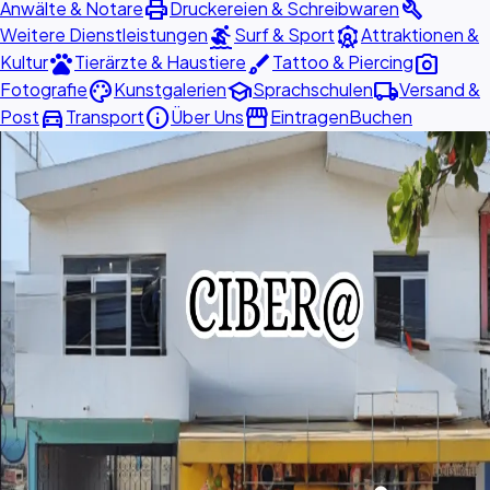
print
build
Anwälte & Notare
Druckereien & Schreibwaren
surfing
attractions
Weitere Dienstleistungen
Surf & Sport
Attraktionen &
pets
brush
photo_camera
Kultur
Tierärzte & Haustiere
Tattoo & Piercing
palette
school
local_shipping
Fotografie
Kunstgalerien
Sprachschulen
Versand &
directions_car
info
storefront
Post
Transport
Über Uns
Eintragen
Buchen