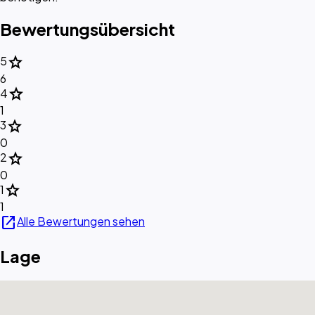
Bewertungsübersicht
star
5
6
star
4
1
star
3
0
star
2
0
star
1
1
open_in_new
Alle Bewertungen sehen
Lage