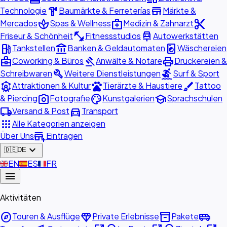
hardware
store
Technologie
Baumärkte & Ferreterías
Märkte &
spa
medical_services
content_cut
Mercados
Spas & Wellness
Medizin & Zahnarzt
fitness_center
car_repair
Friseur & Schönheit
Fitnessstudios
Autowerkstätten
local_gas_station
account_balance
local_laundry_service
Tankstellen
Banken & Geldautomaten
Wäschereien
business_center
gavel
print
Coworking & Büros
Anwälte & Notare
Druckereien &
build
surfing
Schreibwaren
Weitere Dienstleistungen
Surf & Sport
attractions
pets
brush
Attraktionen & Kultur
Tierärzte & Haustiere
Tattoo
photo_camera
palette
school
& Piercing
Fotografie
Kunstgalerien
Sprachschulen
local_shipping
directions_car
Versand & Post
Transport
apps
Alle Kategorien anzeigen
add_business
Über Uns
Eintragen
expand_more
🇩🇪
DE
🇬🇧
EN
🇪🇸
ES
🇫🇷
FR
menu
Aktivitäten
explore
diamond
inventory_2
airport_shuttle
Touren & Ausflüge
Private Erlebnisse
Pakete