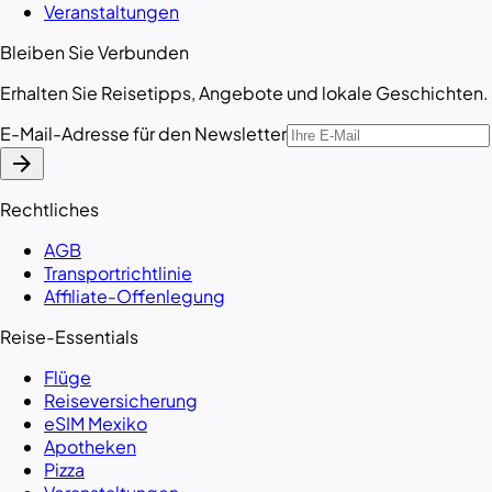
Veranstaltungen
Bleiben Sie Verbunden
Erhalten Sie Reisetipps, Angebote und lokale Geschichten.
E-Mail-Adresse für den Newsletter
arrow_forward
Rechtliches
AGB
Transportrichtlinie
Affiliate-Offenlegung
Reise-Essentials
Flüge
Reiseversicherung
eSIM Mexiko
Apotheken
Pizza