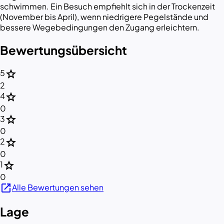
schwimmen. Ein Besuch empfiehlt sich in der Trockenzeit
(November bis April), wenn niedrigere Pegelstände und
bessere Wegebedingungen den Zugang erleichtern.
Bewertungsübersicht
star
5
2
star
4
0
star
3
0
star
2
0
star
1
0
open_in_new
Alle Bewertungen sehen
Lage