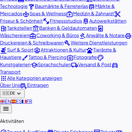
hardware
store
Technologie
Baumärkte & Ferreterías
Märkte &
spa
medical_services
content_cut
Mercados
Spas & Wellness
Medizin & Zahnarzt
fitness_center
car_repair
Friseur & Schönheit
Fitnessstudios
Autowerkstätten
local_gas_station
account_balance
local_laundry_service
Tankstellen
Banken & Geldautomaten
business_center
gavel
print
Wäschereien
Coworking & Büros
Anwälte & Notare
build
Druckereien & Schreibwaren
Weitere Dienstleistungen
surfing
attractions
pets
Surf & Sport
Attraktionen & Kultur
Tierärzte &
brush
photo_camera
palette
Haustiere
Tattoo & Piercing
Fotografie
school
local_shipping
directions_car
Kunstgalerien
Sprachschulen
Versand & Post
Transport
apps
Alle Kategorien anzeigen
add_business
Über Uns
Eintragen
expand_more
🇩🇪
DE
🇬🇧
EN
🇪🇸
ES
🇫🇷
FR
menu
Aktivitäten
Touren & Ausflüge
Private Erlebnisse
Pakete