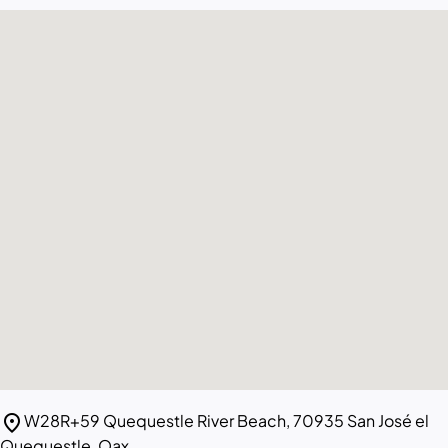
location_on
W28R+59 Quequestle River Beach, 70935 San José el
Quequestle, Oax.