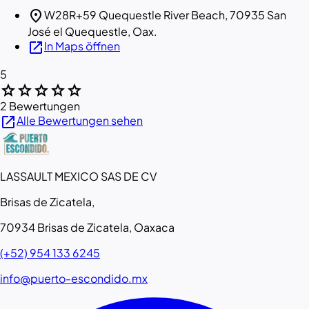
location_on
W28R+59 Quequestle River Beach, 70935 San
José el Quequestle, Oax.
open_in_new
In Maps öffnen
5
star
star
star
star
star
2 Bewertungen
open_in_new
Alle Bewertungen sehen
LASSAULT MEXICO SAS DE CV
Brisas de Zicatela,
70934 Brisas de Zicatela, Oaxaca
(+52) 954 133 6245
info@puerto-escondido.mx