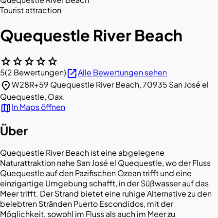
Tourist attraction
Quequestle River Beach
star
star
star
star
star
open_in_new
5
(2 Bewertungen)
Alle Bewertungen sehen
location_on
W28R+59 Quequestle River Beach, 70935 San José el
Quequestle, Oax.
map
In Maps öffnen
Über
Quequestle River Beach ist eine abgelegene
Naturattraktion nahe San José el Quequestle, wo der Fluss
Quequestle auf den Pazifischen Ozean trifft und eine
einzigartige Umgebung schafft, in der Süßwasser auf das
Meer trifft. Der Strand bietet eine ruhige Alternative zu den
belebtren Stränden Puerto Escondidos, mit der
Möglichkeit, sowohl im Fluss als auch im Meer zu